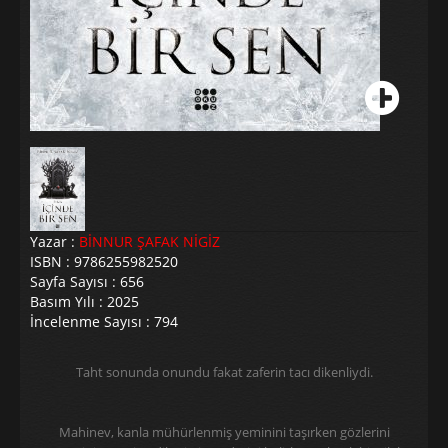
Yazar :
BİNNUR ŞAFAK NİGİZ
ISBN : 9786255982520
Sayfa Sayısı : 656
Basım Yılı : 2025
İncelenme Sayısı : 794
Taht sonunda onundu fakat zaferin tacı dikenliydi.
Mahinev, kanla mühürlenmiş yeminini taşırken gözlerini