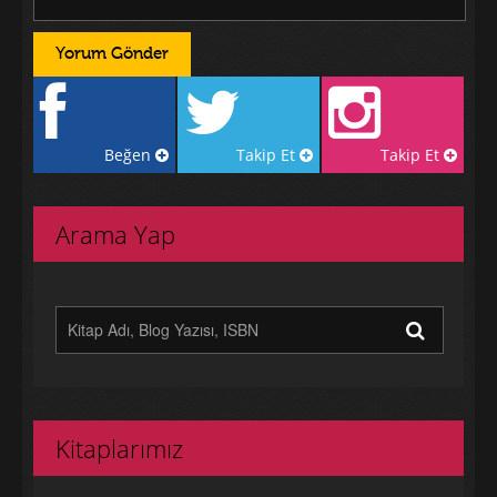
Beğen
Takip Et
Takip Et
Arama Yap
Kitaplarımız