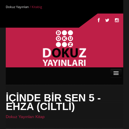
Dokuz Yayınları
/ Kitabig
Anasayfa
İÇİNDE BİR SEN 5 -
Kurumsal
EHZA (CİLTLİ)
Kitaplar
Dokuz Yayınları Kitap
Yazarlar