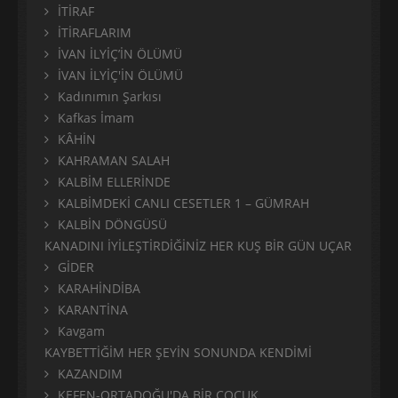
İTİRAF
İTİRAFLARIM
İVAN İLYİÇ’İN ÖLÜMÜ
İVAN İLYİÇ'İN ÖLÜMÜ
Kadınımın Şarkısı
Kafkas İmam
KÂHİN
KAHRAMAN SALAH
KALBİM ELLERİNDE
KALBİMDEKİ CANLI CESETLER 1 – GÜMRAH
KALBİN DÖNGÜSÜ
KANADINI İYİLEŞTİRDİĞİNİZ HER KUŞ BİR GÜN UÇAR
GİDER
KARAHİNDİBA
KARANTİNA
Kavgam
KAYBETTİĞİM HER ŞEYİN SONUNDA KENDİMİ
KAZANDIM
KEFEN-ORTADOĞU'DA BİR ÇOCUK