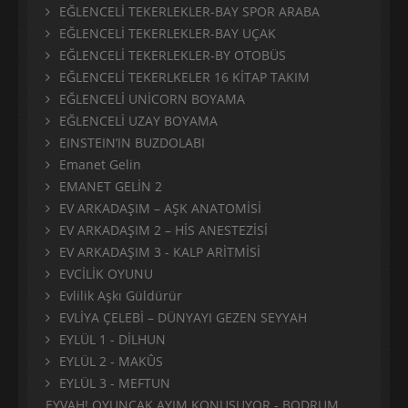
EĞLENCELİ TEKERLEKLER-BAY SPOR ARABA
EĞLENCELİ TEKERLEKLER-BAY UÇAK
EĞLENCELİ TEKERLEKLER-BY OTOBÜS
EĞLENCELİ TEKERLKELER 16 KİTAP TAKIM
EĞLENCELİ UNİCORN BOYAMA
EĞLENCELİ UZAY BOYAMA
EINSTEIN’IN BUZDOLABI
Emanet Gelin
EMANET GELİN 2
EV ARKADAŞIM – AŞK ANATOMİSİ
EV ARKADAŞIM 2 – HİS ANESTEZİSİ
EV ARKADAŞIM 3 - KALP ARİTMİSİ
EVCİLİK OYUNU
Evlilik Aşkı Güldürür
EVLİYA ÇELEBİ – DÜNYAYI GEZEN SEYYAH
EYLÜL 1 - DİLHUN
EYLÜL 2 - MAKÛS
EYLÜL 3 - MEFTUN
EYVAH! OYUNCAK AYIM KONUŞUYOR - BODRUM