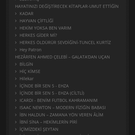
HAYATINIZI DEĞİŞTİRECEK KİTAPLAR-UMUT ETTİĞİN
KADAR
HAYVAN ÇİFTLİĞİ
HEKİM YOKSA BEN VARIM
HERKES GİDER Mİ?
HERKES ÖLDÜRÜR SEVDİĞİNİ-TUNCEL KURTİZ
Hey Patron
HEZÂRFEN AHMED ÇELEBİ – GALATA’DAN UÇAN
BİLGİN
HİÇ KİMSE
Hilekar
İÇİNDE BİR SEN 5 - EHZA
İÇİNDE BİR SEN 5 - EHZA (CİLTLİ)
ICARDI - BENİM FUTBOL KAHRAMANIM
ISAAC NEWTON – MODERN FİZİĞİN BABASI
İBN HALDUN – ZAMANA YÖN VEREN ÂLİM
İBNİ SİNA – HEKİMLERİN PİRİ
İÇİMİZDEKİ ŞEYTAN