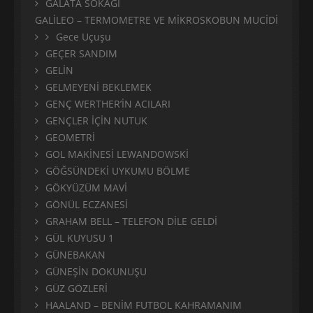
GALATA SOKAĞI
GALİLEO – TERMOMETRE VE MİKROSKOBUN MUCİDİ
Gece Uçuşu
GEÇER SANDIM
GELİN
GELMEYENİ BEKLEMEK
GENÇ WERTHER’İN ACILARI
GENÇLER İÇİN NUTUK
GEOMETRİ
GOL MAKİNESİ LEWANDOWSKİ
GÖĞSÜNDEKİ UYKUMU BÖLME
GÖKYÜZÜM MAVİ
GÖNÜL ECZANESİ
GRAHAM BELL – TELEFON DİLE GELDİ
GÜL KUYUSU 1
GÜNEBAKAN
GÜNEŞİN DOKUNUŞU
GÜZ GÖZLERİ
HAALAND – BENİM FUTBOL KAHRAMANIM