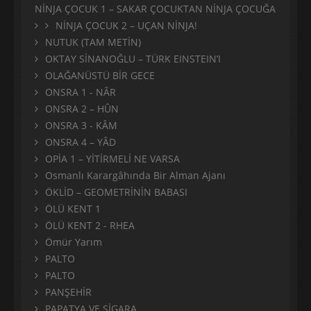
NİNJA ÇOCUK 1 – SAKAR ÇOCUKTAN NİNJA ÇOCUĞA
NİNJA ÇOCUK 2 – UÇAN NİNJA!
NUTUK (TAM METİN)
OKTAY SİNANOĞLU – TÜRK EINSTEIN’I
OLAĞANÜSTÜ BİR GECE
ONSRA 1 - NÂR
ONSRA 2 – HÛN
ONSRA 3 - KÂM
ONSRA 4 – YÂD
OPİA 1 – YİTİRMELİ NE VARSA
Osmanlı Karargâhında Bir Alman Ajanı
ÖKLİD – GEOMETRİNİN BABASI
ÖLÜ KENT 1
ÖLÜ KENT 2 - RHEA
Ömür Yarım
PALTO
PALTO
PANŞEHİR
PAPATYA VE SİGARA