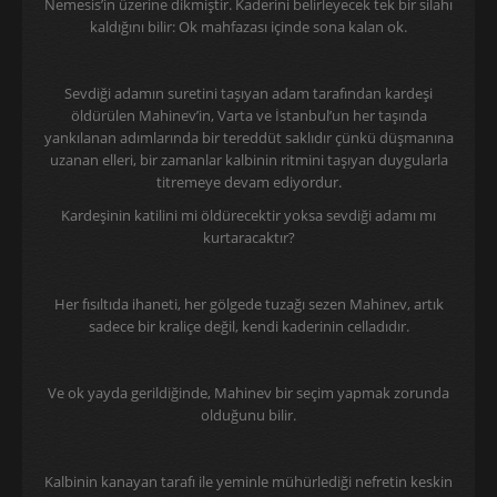
Nemesis’in üzerine dikmiştir. Kaderini belirleyecek tek bir silahı
kaldığını bilir: Ok mahfazası içinde sona kalan ok.
Sevdiği adamın suretini taşıyan adam tarafından kardeşi
öldürülen Mahinev’in, Varta ve İstanbul’un her taşında
yankılanan adımlarında bir tereddüt saklıdır çünkü düşmanına
uzanan elleri, bir zamanlar kalbinin ritmini taşıyan duygularla
titremeye devam ediyordur.
Kardeşinin katilini mi öldürecektir yoksa sevdiği adamı mı
kurtaracaktır?
Her fısıltıda ihaneti, her gölgede tuzağı sezen Mahinev, artık
sadece bir kraliçe değil, kendi kaderinin celladıdır.
Ve ok yayda gerildiğinde, Mahinev bir seçim yapmak zorunda
olduğunu bilir.
Kalbinin kanayan tarafı ile yeminle mühürlediği nefretin keskin