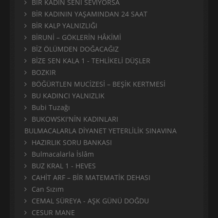
BİR KADIN SENİ SEVİYORSA
BİR KADININ YAŞAMINDAN 24 SAAT
BİR KALP YALNIZLIĞI
BİRUNİ – GÖKLERİN HÂKİMİ
BİZ ÖLÜMDEN DOĞACAĞIZ
BİZE SEN KALA 1 - TEHLİKELİ DÜŞLER
BOZKIR
BÖĞÜRTLEN MUCİZESİ – BEŞİK KERTMESİ
BU KADINCI YALNIZLIK
Bubi Tuzağı
BUKOWSKI'NİN KADINLARI
BULMACALARLA DİYANET YETERLİLİK SINAVINA
HAZIRLIK SORU BANKASI
Bulmacalarla İslâm
BUZ KRAL 1 - HEVES
CAHİT ARF – BİR MATEMATİK DEHASI
Can Sızım
CEMAL SÜREYA - AŞK GÜNÜ DOĞDU
CESUR MANE