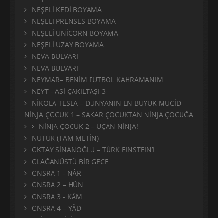
NEŞELİ KEDİ BOYAMA
NEŞELİ PRENSES BOYAMA
NEŞELİ UNİCORN BOYAMA
NEŞELİ UZAY BOYAMA
NEVA BULVARI
NEVA BULVARI
NEYMAR– BENİM FUTBOL KAHRAMANIM
NEYT - ASİ ÇAKILTAŞI 3
NİKOLA TESLA – DÜNYANIN EN BÜYÜK MUCİDİ
NİNJA ÇOCUK 1 – SAKAR ÇOCUKTAN NİNJA ÇOCUĞA
NİNJA ÇOCUK 2 – UÇAN NİNJA!
NUTUK (TAM METİN)
OKTAY SİNANOĞLU – TÜRK EINSTEIN’I
OLAĞANÜSTÜ BİR GECE
ONSRA 1 - NÂR
ONSRA 2 – HÛN
ONSRA 3 - KÂM
ONSRA 4 – YÂD