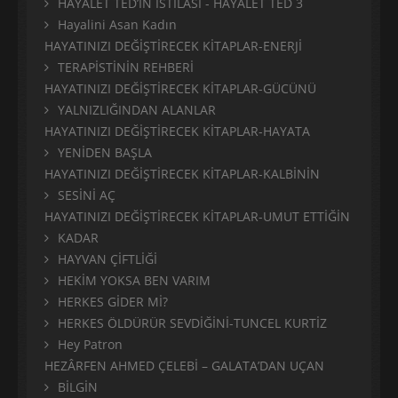
HAYALET TED’İN İSTİLASI - HAYALET TED 3
Hayalini Asan Kadın
HAYATINIZI DEĞİŞTİRECEK KİTAPLAR-ENERJİ
TERAPİSTİNİN REHBERİ
HAYATINIZI DEĞİŞTİRECEK KİTAPLAR-GÜCÜNÜ
YALNIZLIĞINDAN ALANLAR
HAYATINIZI DEĞİŞTİRECEK KİTAPLAR-HAYATA
YENİDEN BAŞLA
HAYATINIZI DEĞİŞTİRECEK KİTAPLAR-KALBİNİN
SESİNİ AÇ
HAYATINIZI DEĞİŞTİRECEK KİTAPLAR-UMUT ETTİĞİN
KADAR
HAYVAN ÇİFTLİĞİ
HEKİM YOKSA BEN VARIM
HERKES GİDER Mİ?
HERKES ÖLDÜRÜR SEVDİĞİNİ-TUNCEL KURTİZ
Hey Patron
HEZÂRFEN AHMED ÇELEBİ – GALATA’DAN UÇAN
BİLGİN