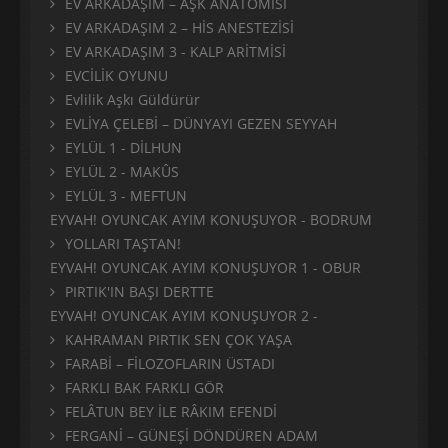
EV ARKADAŞIM – AŞK ANATOMİSİ
EV ARKADAŞIM 2 – HİS ANESTEZİSİ
EV ARKADAŞIM 3 - KALP ARİTMİSİ
EVCİLİK OYUNU
Evlilik Aşkı Güldürür
EVLİYA ÇELEBİ – DÜNYAYI GEZEN SEYYAH
EYLÜL 1 - DİLHUN
EYLÜL 2 - MAKÛS
EYLÜL 3 - MEFTUN
EYVAH! OYUNCAK AYIM KONUŞUYOR - BODRUM
YOLLARI TAŞTAN!
EYVAH! OYUNCAK AYIM KONUŞUYOR 1 - OBUR
PIRTIK'IN BAŞI DERTTE
EYVAH! OYUNCAK AYIM KONUŞUYOR 2 -
KAHRAMAN PIRTIK SEN ÇOK YAŞA
FARABİ – FİLOZOFLARIN ÜSTADI
FARKLI BAK FARKLI GÖR
FELÂTUN BEY İLE RÂKIM EFENDİ
FERGANİ – GÜNEŞİ DÖNDÜREN ADAM