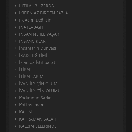
İHTİLAL 3 - ZERDA
İKİDEN AZ BİRDEN FAZLA
İlk Acım Değilsin
İNATLA AĞIT
İNSAN NE İLE YAŞAR
İNSANCIKLAR
İnsanların Dünyası
İRADE EĞİTİMİ
İslâmda İstihbarat
İTİRAF
İTİRAFLARIM
İVAN İLYİÇ’İN ÖLÜMÜ
İVAN İLYİÇ'İN ÖLÜMÜ
Kadınımın Şarkısı
Kafkas İmam
KÂHİN
KAHRAMAN SALAH
KALBİM ELLERİNDE