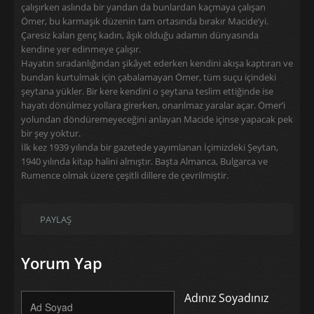
çalışırken aslında bir yandan da bunlardan kaçmaya çalışan
Ömer, bu karmaşık düzenin tam ortasında bırakır Macide’yi.
Çaresiz kalan genç kadın, âşık olduğu adamın dünyasında
kendine yer edinmeye çalışır.
Hayatın sıradanlığından şikâyet ederken kendini akışa kaptıran ve
bundan kurtulmak için çabalamayan Ömer, tüm suçu içindeki
şeytana yükler. Bir kere kendini o şeytana teslim ettiğinde ise
hayatı dönülmez yollara girerken, onarılmaz yaralar açar. Ömer’i
yolundan döndüremeyeceğini anlayan Macide içinse yapacak pek
bir şey yoktur.
İlk kez 1939 yılında bir gazetede yayımlanan İçimizdeki Şeytan,
1940 yılında kitap halini almıştır. Başta Almanca, Bulgarca ve
Rumence olmak üzere çeşitli dillere de çevrilmiştir.
PAYLAŞ
Yorum Yap
Adınız Soyadınız