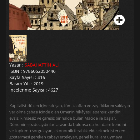
Yazar :
SABAHATTİN ALİ
ISBN : 9786052050446
Sayfa Sayısı : 416
Basım Yılı : 2019
İncelenme Sayısı : 4627
Kapitalist düzen içine sıkışan, tüm zaafları ve zayıflıklarını saklayıp
var olma çabası içinde olan Ömer’in hikâyesi, apansız kendini
evsiz, kimsesiz ve çaresiz bir halde bulan Macide ile başlar.
Dönemin sözde aydınları arasında bulunsa da her daim kendini
ve toplumu sorgulayan, ekonomik ferahlık elde etmek isterken
göstermesi gereken çabayı erteleyen, genel kurallara uymaya