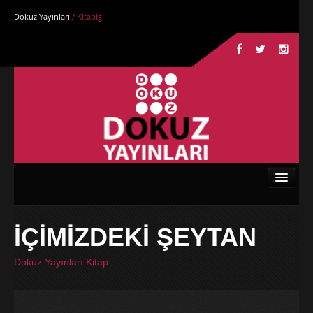
Dokuz Yayınları
/ Kitabig
Anasayfa
İÇİMİZDEKİ ŞEYTAN
Kurumsal
Dokuz Yayınları Kitap
Kitaplar
Yazarlar