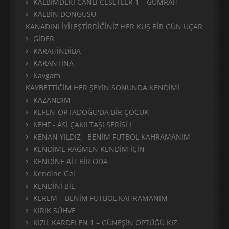
KALBİMDEKİ CANLI CESETLER 1 – GÜMRAH
KALBİN DÖNGÜSÜ
KANADINI İYİLEŞTİRDİĞİNİZ HER KUŞ BİR GÜN UÇAR
GİDER
KARAHİNDİBA
KARANTİNA
Kavgam
KAYBETTİĞİM HER ŞEYİN SONUNDA KENDİMİ
KAZANDIM
KEFEN-ORTADOĞU'DA BİR ÇOCUK
KEHF - ASİ ÇAKILTAŞI SERİSİ I
KENAN YILDIZ - BENİM FUTBOL KAHRAMANIM
KENDİME RAĞMEN KENDİM İÇİN
KENDİNE AİT BİR ODA
Kendine Gel
KENDİNİ BİL
KEREM – BENİM FUTBOL KAHRAMANIM
KIRIK SÜHVE
KIZIL KARDELEN 1 – GÜNEŞİN ÖPTÜĞÜ KIZ