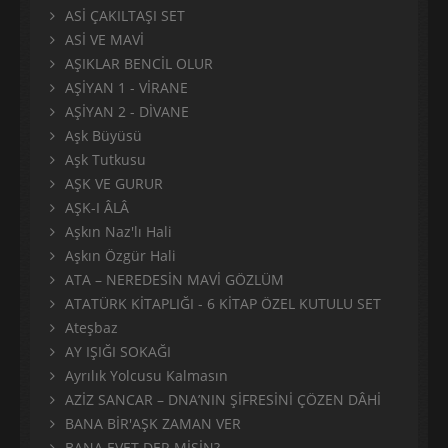
ASİ ÇAKILTAŞI SET
ASİ VE MAVİ
AŞIKLAR BENCİL OLUR
AŞİYAN 1 - VİRANE
AŞİYAN 2 - DİVANE
Aşk Büyüsü
Aşk Tutkusu
AŞK VE GURUR
AŞK-I ÂLÂ
Aşkın Naz'lı Hali
Aşkın Özgür Hali
ATA – NEREDESİN MAVİ GÖZLÜM
ATATÜRK KİTAPLIĞI - 6 KİTAP ÖZEL KUTULU SET
Ateşbaz
AY IŞIĞI SOKAĞI
Ayrılık Yolcusu Kalmasın
AZİZ SANCAR – DNA’NIN ŞİFRESİNİ ÇÖZEN DÂHİ
BANA BİR'AŞK ZAMAN VER
BANA EVET DER MİSİN?