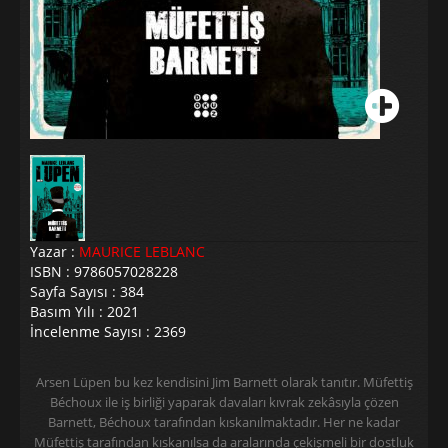
Yazar :
MAURICE LEBLANC
ISBN : 9786057028228
Sayfa Sayısı : 384
Basım Yılı : 2021
İncelenme Sayısı : 2369
Arsen Lüpen bu kez kendisini Jim Barnett olarak tanıtır. Müfettiş
Béchoux ile iş birliği yaparak davaları kıvrak zekâsıyla çözen
Barnett, Béchoux tarafından kıskanılmaktadır. Her ne kadar
Müfettiş tarafından kıskanılsa da aralarında çekişmeli bir dostluk