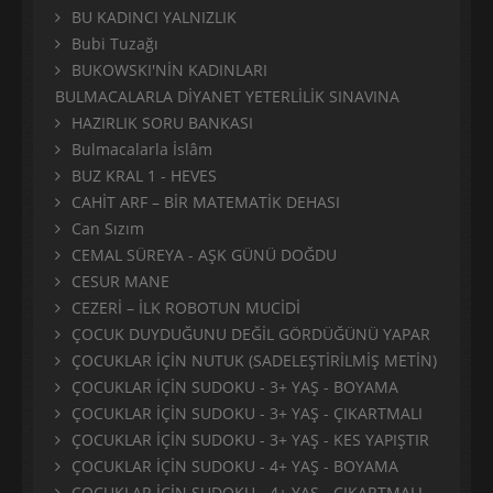
BU KADINCI YALNIZLIK
Bubi Tuzağı
BUKOWSKI'NİN KADINLARI
BULMACALARLA DİYANET YETERLİLİK SINAVINA
HAZIRLIK SORU BANKASI
Bulmacalarla İslâm
BUZ KRAL 1 - HEVES
CAHİT ARF – BİR MATEMATİK DEHASI
Can Sızım
CEMAL SÜREYA - AŞK GÜNÜ DOĞDU
CESUR MANE
CEZERİ – İLK ROBOTUN MUCİDİ
ÇOCUK DUYDUĞUNU DEĞİL GÖRDÜĞÜNÜ YAPAR
ÇOCUKLAR İÇİN NUTUK (SADELEŞTİRİLMİŞ METİN)
ÇOCUKLAR İÇİN SUDOKU - 3+ YAŞ - BOYAMA
ÇOCUKLAR İÇİN SUDOKU - 3+ YAŞ - ÇIKARTMALI
ÇOCUKLAR İÇİN SUDOKU - 3+ YAŞ - KES YAPIŞTIR
ÇOCUKLAR İÇİN SUDOKU - 4+ YAŞ - BOYAMA
ÇOCUKLAR İÇİN SUDOKU - 4+ YAŞ - ÇIKARTMALI