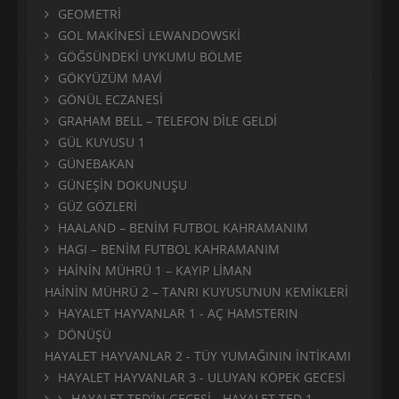
GEOMETRİ
GOL MAKİNESİ LEWANDOWSKİ
GÖĞSÜNDEKİ UYKUMU BÖLME
GÖKYÜZÜM MAVİ
GÖNÜL ECZANESİ
GRAHAM BELL – TELEFON DİLE GELDİ
GÜL KUYUSU 1
GÜNEBAKAN
GÜNEŞİN DOKUNUŞU
GÜZ GÖZLERİ
HAALAND – BENİM FUTBOL KAHRAMANIM
HAGI – BENİM FUTBOL KAHRAMANIM
HAİNİN MÜHRÜ 1 – KAYIP LİMAN
HAİNİN MÜHRÜ 2 – TANRI KUYUSU’NUN KEMİKLERİ
HAYALET HAYVANLAR 1 - AÇ HAMSTERIN
DÖNÜŞÜ
HAYALET HAYVANLAR 2 - TÜY YUMAĞININ İNTİKAMI
HAYALET HAYVANLAR 3 - ULUYAN KÖPEK GECESİ
HAYALET TED’İN GECESİ - HAYALET TED 1