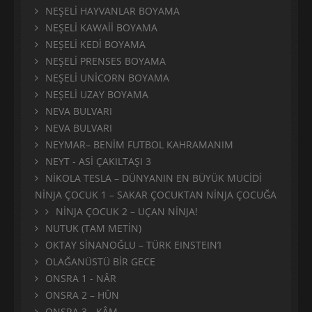
NEŞELİ HAYVANLAR BOYAMA
NEŞELİ KAWAİİ BOYAMA
NEŞELİ KEDİ BOYAMA
NEŞELİ PRENSES BOYAMA
NEŞELİ UNİCORN BOYAMA
NEŞELİ UZAY BOYAMA
NEVA BULVARI
NEVA BULVARI
NEYMAR– BENİM FUTBOL KAHRAMANIM
NEYT - ASİ ÇAKILTAŞI 3
NİKOLA TESLA – DÜNYANIN EN BÜYÜK MUCİDİ
NİNJA ÇOCUK 1 – SAKAR ÇOCUKTAN NİNJA ÇOCUĞA
NİNJA ÇOCUK 2 – UÇAN NİNJA!
NUTUK (TAM METİN)
OKTAY SİNANOĞLU – TÜRK EINSTEIN’I
OLAĞANÜSTÜ BİR GECE
ONSRA 1 - NÂR
ONSRA 2 – HÛN
ONSRA 3 - KÂM