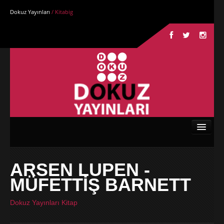
Dokuz Yayınları
/ Kitabig
Anasayfa
ARSEN LUPEN -
Kurumsal
MÜFETTİŞ BARNETT
Kitaplar
Dokuz Yayınları Kitap
Yazarlar