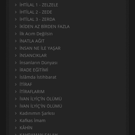
İHTİLAL 1 - ZELZELE
İHTİLAL 2 - ZEDE
İHTİLAL 3 - ZERDA
İKİDEN AZ BİRDEN FAZLA
İlk Acım Değilsin
İNATLA AĞIT
İNSAN NE İLE YAŞAR
İNSANCIKLAR
İnsanların Dünyası
İRADE EĞİTİMİ
İslâmda İstihbarat
İTİRAF
İTİRAFLARIM
İVAN İLYİÇ’İN ÖLÜMÜ
İVAN İLYİÇ'İN ÖLÜMÜ
Kadınımın Şarkısı
Kafkas İmam
KÂHİN
KAHRAMAN SALAH