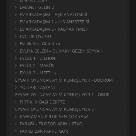
EMANET GELİN 2
EV ARKADAŞIM – AŞK ANATOMİSİ
EV ARKADAŞIM 2 – HİS ANESTEZİSİ
EV ARKADAŞIM 3 - KALP ARİTMİSİ
EVCİLİK OYUNU
Evlilik Aşkı Güldürür
EVLİYA ÇELEBİ – DÜNYAYI GEZEN SEYYAH
EYLÜL 1 - DİLHUN
EYLÜL 2 - MAKÛS
EYLÜL 3 - MEFTUN
EYVAH! OYUNCAK AYIM KONUŞUYOR - BODRUM
YOLLARI TAŞTAN!
EYVAH! OYUNCAK AYIM KONUŞUYOR 1 - OBUR
PIRTIK'IN BAŞI DERTTE
EYVAH! OYUNCAK AYIM KONUŞUYOR 2 -
KAHRAMAN PIRTIK SEN ÇOK YAŞA
FARABİ – FİLOZOFLARIN ÜSTADI
FARKLI BAK FARKLI GÖR