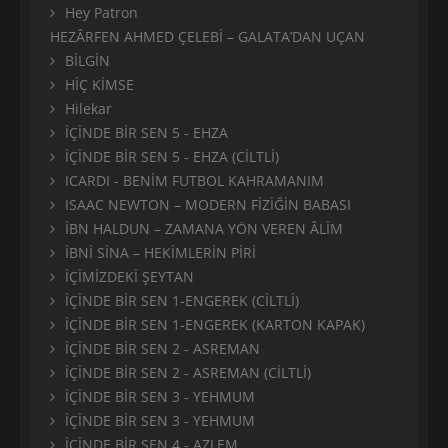
Hey Patron
HEZÂRFEN AHMED ÇELEBİ – GALATA’DAN UÇAN
BİLGİN
HİÇ KİMSE
Hilekar
İÇİNDE BİR SEN 5 - EHZA
İÇİNDE BİR SEN 5 - EHZA (CİLTLİ)
ICARDI - BENİM FUTBOL KAHRAMANIM
ISAAC NEWTON – MODERN FİZİĞİN BABASI
İBN HALDUN – ZAMANA YÖN VEREN ÂLİM
İBNİ SİNA – HEKİMLERİN PİRİ
İÇİMİZDEKİ ŞEYTAN
İÇİNDE BİR SEN 1-ENGEREK (CİLTLİ)
İÇİNDE BİR SEN 1-ENGEREK (KARTON KAPAK)
İÇİNDE BİR SEN 2 - ASREMAN
İÇİNDE BİR SEN 2 - ASREMAN (CİLTLİ)
İÇİNDE BİR SEN 3 - YEHMUM
İÇİNDE BİR SEN 3 - YEHMUM
İÇİNDE BİR SEN 4 - AZLEM