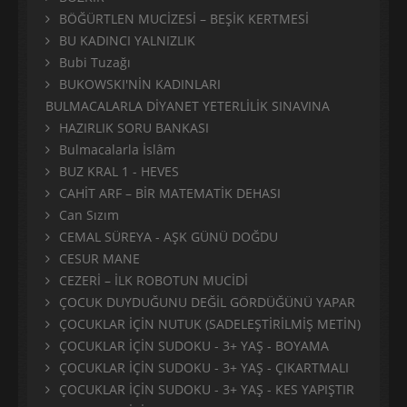
BÖĞÜRTLEN MUCİZESİ – BEŞİK KERTMESİ
BU KADINCI YALNIZLIK
Bubi Tuzağı
BUKOWSKI'NİN KADINLARI
BULMACALARLA DİYANET YETERLİLİK SINAVINA
HAZIRLIK SORU BANKASI
Bulmacalarla İslâm
BUZ KRAL 1 - HEVES
CAHİT ARF – BİR MATEMATİK DEHASI
Can Sızım
CEMAL SÜREYA - AŞK GÜNÜ DOĞDU
CESUR MANE
CEZERİ – İLK ROBOTUN MUCİDİ
ÇOCUK DUYDUĞUNU DEĞİL GÖRDÜĞÜNÜ YAPAR
ÇOCUKLAR İÇİN NUTUK (SADELEŞTİRİLMİŞ METİN)
ÇOCUKLAR İÇİN SUDOKU - 3+ YAŞ - BOYAMA
ÇOCUKLAR İÇİN SUDOKU - 3+ YAŞ - ÇIKARTMALI
ÇOCUKLAR İÇİN SUDOKU - 3+ YAŞ - KES YAPIŞTIR