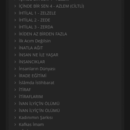
İÇİNDE BİR SEN 4 - AZLEM (CİLTLİ)
İHTİLAL 1 - ZELZELE
İHTİLAL 2 - ZEDE
İHTİLAL 3 - ZERDA
İKİDEN AZ BİRDEN FAZLA
İlk Acım Değilsin
İNATLA AĞIT
İNSAN NE İLE YAŞAR
İNSANCIKLAR
İnsanların Dünyası
İRADE EĞİTİMİ
İslâmda İstihbarat
İTİRAF
İTİRAFLARIM
İVAN İLYİÇ’İN ÖLÜMÜ
İVAN İLYİÇ'İN ÖLÜMÜ
Kadınımın Şarkısı
Kafkas İmam