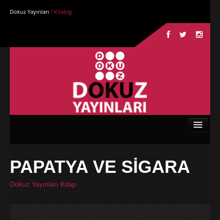
Dokuz Yayınları
/ Kitabig
Anasayfa
PAPATYA VE SİGARA
Kurumsal
Dokuz Yayınları Kitap
Kitaplar
Yazarlar