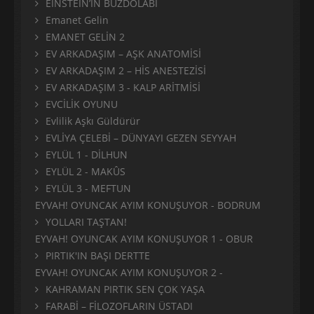
EINSTEIN’IN BUZDOLABI
Emanet Gelin
EMANET GELİN 2
EV ARKADAŞIM – AŞK ANATOMİSİ
EV ARKADAŞIM 2 – HİS ANESTEZİSİ
EV ARKADAŞIM 3 - KALP ARİTMİSİ
EVCİLİK OYUNU
Evlilik Aşkı Güldürür
EVLİYA ÇELEBİ – DÜNYAYI GEZEN SEYYAH
EYLÜL 1 - DİLHUN
EYLÜL 2 - MAKÛS
EYLÜL 3 - MEFTUN
EYVAH! OYUNCAK AYIM KONUŞUYOR - BODRUM
YOLLARI TAŞTAN!
EYVAH! OYUNCAK AYIM KONUŞUYOR 1 - OBUR
PIRTIK'IN BAŞI DERTTE
EYVAH! OYUNCAK AYIM KONUŞUYOR 2 -
KAHRAMAN PIRTIK SEN ÇOK YAŞA
FARABİ – FİLOZOFLARIN ÜSTADI