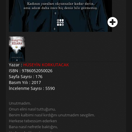
Yazar :
HÜSEYİN KORKUTACAK
ISBN : 9786052050026
Sayfa Sayısı : 176
Basım Yılı : 2017
İncelenme Sayısı : 5590
Unutmadım.
Onun elini nasıl tuttuğunu,
Benim kalbimi nasıl kırdığını unutmadım sevgilim.
Herkese tebessüm ederken
Bana nasıl nefretle baktığını,