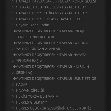
HAYALET HAYVANLAR 3 - ULUYAN KÖPEK GECESİ
HAYALET TED’İN GECESİ - HAYALET TED 1
HAYALET TED’İN İNTİKAMI - HAYALET TED 2
HAYALET TED’İN İSTİLASI - HAYALET TED 3
Hayalini Asan Kadın
HAYATINIZI DEĞİŞTİRECEK KİTAPLAR-ENERJİ
TERAPİSTİNİN REHBERİ
HAYATINIZI DEĞİŞTİRECEK KİTAPLAR-GÜCÜNÜ
YALNIZLIĞINDAN ALANLAR
HAYATINIZI DEĞİŞTİRECEK KİTAPLAR-HAYATA
YENİDEN BAŞLA
HAYATINIZI DEĞİŞTİRECEK KİTAPLAR-KALBİNİN
SESİNİ AÇ
HAYATINIZI DEĞİŞTİRECEK KİTAPLAR-UMUT ETTİĞİN
KADAR
HAYVAN ÇİFTLİĞİ
HEKİM YOKSA BEN VARIM
HERKES GİDER Mİ?
HERKES ÖLDÜRÜR SEVDİĞİNİ-TUNCEL KURTİZ