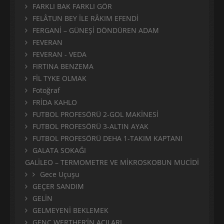
FARKLI BAK FARKLI GÖR
FELÂTUN BEY İLE RÂKIM EFENDİ
FERGANİ – GÜNEŞİ DÖNDÜREN ADAM
FEVERAN
FEVERAN - VEDA
FIRTINA BENZEMA
FİL TYKE OLMAK
Fotoğraf
FRİDA KAHLO
FUTBOL PROFESÖRÜ 2-GOL MAKİNESİ
FUTBOL PROFESÖRÜ 3-ALTIN AYAK
FUTBOL PROFESÖRÜ DEHA 1-TAKIM KAPTANI
GALATA SOKAĞI
GALİLEO – TERMOMETRE VE MİKROSKOBUN MUCİDİ
Gece Uçuşu
GEÇER SANDIM
GELİN
GELMEYENİ BEKLEMEK
GENÇ WERTHER’İN ACILARI