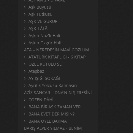
Aşk Büyüsü
Aşk Tutkusu
AŞK VE GURUR
AŞK-I ÂLÂ
Aşkın Naz'lı Hali
Aşkın Özgür Hali
ATA – NEREDESİN MAVİ GÖZLÜM
ATATÜRK KİTAPLIĞI - 6 KİTAP
ÖZEL KUTULU SET
Ateşbaz
AY IŞIĞI SOKAĞI
Ayrılık Yolcusu Kalmasın
AZİZ SANCAR – DNA’NIN ŞİFRESİNİ
ÇÖZEN DÂHİ
BANA BİR'AŞK ZAMAN VER
BANA EVET DER MİSİN?
BANA ÖYLE BAKMA
BARIŞ ALPER YILMAZ - BENİM