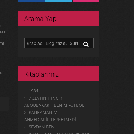
Arama Yap
r
rsin.
ımı
Kitaplarımız
ma
1984
7 ZEYTİN 1 İNCİR
ABOUBAKAR – BENİM FUTBOL
KAHRAMANIM
AHMED ARİF-TERKETMEDİ
SEVDAN BENİ
AHMET KAYA-KENDİNE İYİ BAK