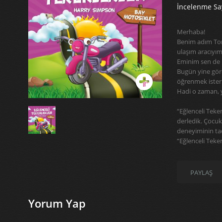
İncelenme Say
Merhaba!
Benim adım Tom. 
ulaşım aracıyım.
Eminim sen de 
Bugün yine gör
öğrenmek ister
Hadi o zaman, y
“Eğlenceli Tekerl
derledik. Çocuk
deneyiminin tad
“Eğlenceli Teker
PAYLAŞ
Yorum Yap