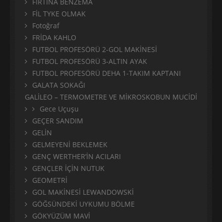
FIRTINA BENZEMA
FİL TYKE OLMAK
Fotoğraf
FRİDA KAHLO
FUTBOL PROFESÖRÜ 2-GOL MAKİNESİ
FUTBOL PROFESÖRÜ 3-ALTIN AYAK
FUTBOL PROFESÖRÜ DEHA 1-TAKIM KAPTANI
GALATA SOKAĞI
GALİLEO – TERMOMETRE VE MİKROSKOBUN MUCİDİ
Gece Uçuşu
GEÇER SANDIM
GELİN
GELMEYENİ BEKLEMEK
GENÇ WERTHER’İN ACILARI
GENÇLER İÇİN NUTUK
GEOMETRİ
GOL MAKİNESİ LEWANDOWSKİ
GÖĞSÜNDEKİ UYKUMU BÖLME
GÖKYÜZÜM MAVİ