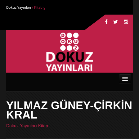
Dokuz Yayınları
/ Kitabig
Anasayfa
YILMAZ GÜNEY-ÇİRKİN
Kurumsal
KRAL
Kitaplar
Dokuz Yayınları Kitap
Yazarlar