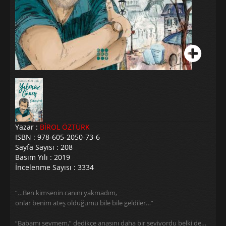
Yazar :
BİROL ÖZTÜRK
ISBN : 978-605-2050-73-6
Sayfa Sayısı : 208
Basım Yılı : 2019
İncelenme Sayısı : 3334
“…Ben kimsenin canını yakmadım,
onlar benim ateş olduğumu bile bile geldiler…”
“Babamı sevmem,” dedikçe anasını daha bir seviyordu belki de…