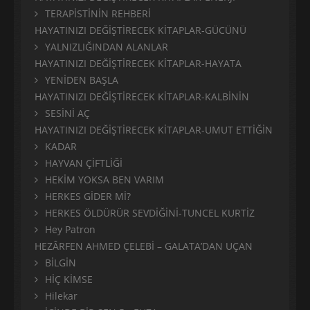
TERAPİSTİNİN REHBERİ
HAYATINIZI DEĞİŞTİRECEK KİTAPLAR-GÜCÜNÜ
YALNIZLIĞINDAN ALANLAR
HAYATINIZI DEĞİŞTİRECEK KİTAPLAR-HAYATA
YENİDEN BAŞLA
HAYATINIZI DEĞİŞTİRECEK KİTAPLAR-KALBİNİN
SESİNİ AÇ
HAYATINIZI DEĞİŞTİRECEK KİTAPLAR-UMUT ETTİĞİN
KADAR
HAYVAN ÇİFTLİĞİ
HEKİM YOKSA BEN VARIM
HERKES GİDER Mİ?
HERKES ÖLDÜRÜR SEVDİĞİNİ-TUNCEL KURTİZ
Hey Patron
HEZÂRFEN AHMED ÇELEBİ – GALATA’DAN UÇAN
BİLGİN
HİÇ KİMSE
Hilekar