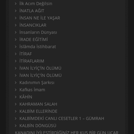
İlk Acım Değilsin
İNATLA AĞIT
İNSAN NE İLE YAŞAR
İNSANCIKLAR
İnsanların Dünyası
İRADE EĞİTİMİ
İslâmda İstihbarat
İTİRAF
İTİRAFLARIM
İVAN İLYİÇ’İN ÖLÜMÜ
İVAN İLYİÇ'İN ÖLÜMÜ
Kadınımın Şarkısı
Kafkas İmam
KÂHİN
KAHRAMAN SALAH
KALBİM ELLERİNDE
KALBİMDEKİ CANLI CESETLER 1 – GÜMRAH
KALBİN DÖNGÜSÜ
KANADINI İYİLEŞTİRDİĞİNİZ HER KUŞ BİR GÜN UÇAR