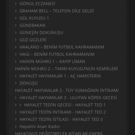
GÖNÜL ECZANESİ
GRAHAM BELL – TELEFON DİLE GELDİ
GÜL KUYUSU 1
GÜNEBAKAN
GÜNEŞİN DOKUNUŞU
GÜZ GÖZLERİ
HAALAND – BENİM FUTBOL KAHRAMANIM
HAGI – BENİM FUTBOL KAHRAMANIM
HAİNİN MÜHRÜ 1 – KAYIP LİMAN
HAİNİN MÜHRÜ 2 – TANRI KUYUSU’NUN KEMİKLERİ
HAYALET HAYVANLAR 1 - AÇ HAMSTERIN
DÖNÜŞÜ
HAYALET HAYVANLAR 2 - TÜY YUMAĞININ İNTİKAMI
HAYALET HAYVANLAR 3 - ULUYAN KÖPEK GECESİ
HAYALET TED’İN GECESİ - HAYALET TED 1
HAYALET TED’İN İNTİKAMI - HAYALET TED 2
HAYALET TED’İN İSTİLASI - HAYALET TED 3
Hayalini Asan Kadın
HAYATINIZI DEĞİŞTİRECEK KİTAPLAR-ENERJİ