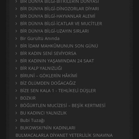
BİR DÜNYA BİLGİ-BİTKİLERİN DÜNYASI
BİR DÜNYA BİLGİ-DİNOZORLAR DİYARI
BİR DÜNYA BİLGİ-HAYVANLAR ALEMİ
BİR DÜNYA BİLGİ-İCATLAR VE MUCİTLER
BİR DÜNYA BİLGİ-UZAYIN SIRLARI
Bir Gürültü Anında
BİR İDAM MAHKÛMUNUN SON GÜNÜ
BİR KADIN SENİ SEVİYORSA
BİR KADININ YAŞAMINDAN 24 SAAT
BİR KALP YALNIZLIĞI
BİRUNİ – GÖKLERİN HÂKİMİ
BİZ ÖLÜMDEN DOĞACAĞIZ
BİZE SEN KALA 1 - TEHLİKELİ DÜŞLER
BOZKIR
BÖĞÜRTLEN MUCİZESİ – BEŞİK KERTMESİ
BU KADINCI YALNIZLIK
Bubi Tuzağı
BUKOWSKI'NİN KADINLARI
BULMACALARLA DİYANET YETERLİLİK SINAVINA