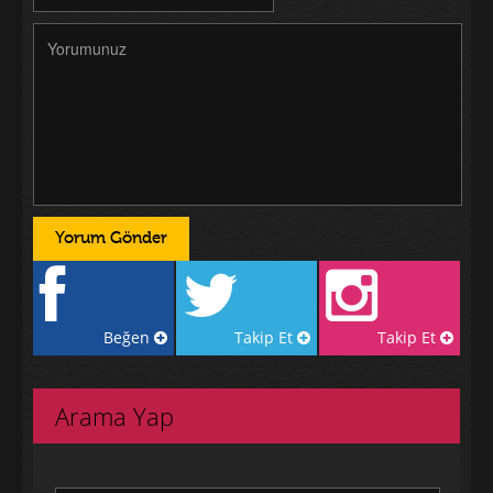
Beğen
Takip Et
Takip Et
Arama Yap