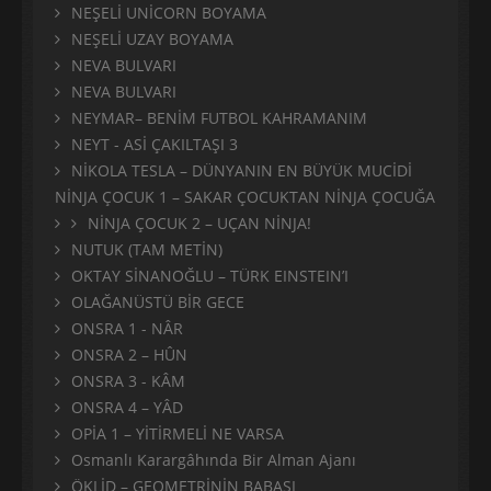
NEŞELİ UNİCORN BOYAMA
NEŞELİ UZAY BOYAMA
NEVA BULVARI
NEVA BULVARI
NEYMAR– BENİM FUTBOL KAHRAMANIM
NEYT - ASİ ÇAKILTAŞI 3
NİKOLA TESLA – DÜNYANIN EN BÜYÜK MUCİDİ
NİNJA ÇOCUK 1 – SAKAR ÇOCUKTAN NİNJA ÇOCUĞA
NİNJA ÇOCUK 2 – UÇAN NİNJA!
NUTUK (TAM METİN)
OKTAY SİNANOĞLU – TÜRK EINSTEIN’I
OLAĞANÜSTÜ BİR GECE
ONSRA 1 - NÂR
ONSRA 2 – HÛN
ONSRA 3 - KÂM
ONSRA 4 – YÂD
OPİA 1 – YİTİRMELİ NE VARSA
Osmanlı Karargâhında Bir Alman Ajanı
ÖKLİD – GEOMETRİNİN BABASI