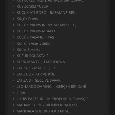
KUYRUKLU YILDIZ ALTINDA BİR İZDİVAÇ
KUYUCAKLI YUSUF
KÜÇÜK AYI BOBO - BABAM VE BEN
Küçük Prens
KÜÇÜK PRENS (RENK ALFABESİ İLE)
KÜÇÜK PRENS MBAPPE
KÜÇÜK YALANCI - YAS
Küfrüm Aşar Edebimi
Küfür Sokakta
KÜFÜR SOKAKTA 2
KÜRK MANTOLU MADONNA
LAHZA 1 - MAH VE ŞER
LAHZA 2 – HAR VE KÜL
LAHZA 3 – GECE VE ŞAFAK
LEONARDO DA VİNCİ – GERÇEK BİR DAHİ
Lider
LOUİS PASTEUR – MİKROPLARIN SAVAŞÇISI
MADAM CURİE – BİLİMİN KRALİÇESİ
MANDALA SUDOKU 4 KİTAP SET