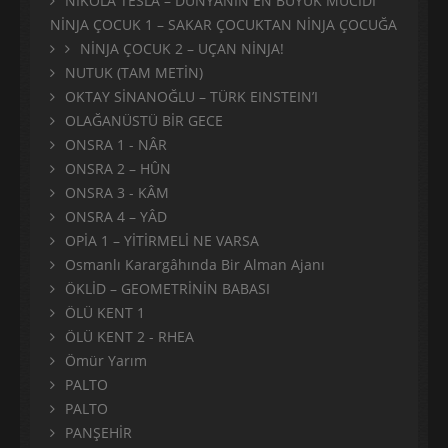
NİKOLA TESLA – DÜNYANIN EN BÜYÜK MUCİDİ
NİNJA ÇOCUK 1 – SAKAR ÇOCUKTAN NİNJA ÇOCUĞA
NİNJA ÇOCUK 2 – UÇAN NİNJA!
NUTUK (TAM METİN)
OKTAY SİNANOĞLU – TÜRK EINSTEIN’I
OLAĞANÜSTÜ BİR GECE
ONSRA 1 - NÂR
ONSRA 2 – HÛN
ONSRA 3 - KÂM
ONSRA 4 – YÂD
OPİA 1 – YİTİRMELİ NE VARSA
Osmanlı Karargâhında Bir Alman Ajanı
ÖKLİD – GEOMETRİNİN BABASI
ÖLÜ KENT 1
ÖLÜ KENT 2 - RHEA
Ömür Yarım
PALTO
PALTO
PANŞEHİR