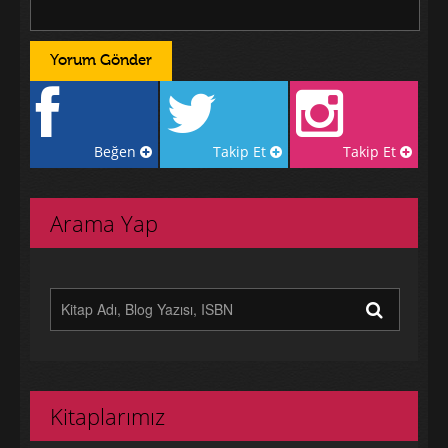
Beğen
Takip Et
Takip Et
Arama Yap
Kitaplarımız