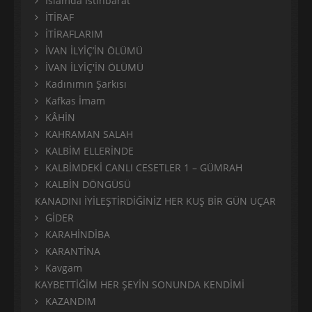
İslâmda İstihbarat
İTİRAF
İTİRAFLARIM
İVAN İLYİÇ’İN ÖLÜMÜ
İVAN İLYİÇ'İN ÖLÜMÜ
Kadınımın Şarkısı
Kafkas İmam
KÂHİN
KAHRAMAN SALAH
KALBİM ELLERİNDE
KALBİMDEKİ CANLI CESETLER 1 – GÜMRAH
KALBİN DÖNGÜSÜ
KANADINI İYİLEŞTİRDİĞİNİZ HER KUŞ BİR GÜN UÇAR
GİDER
KARAHİNDİBA
KARANTİNA
Kavgam
KAYBETTİĞİM HER ŞEYİN SONUNDA KENDİMİ
KAZANDIM