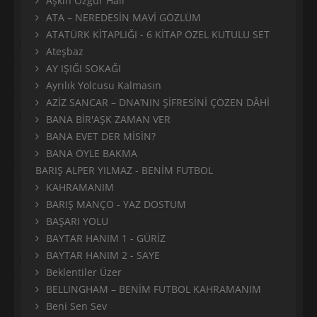
Aşkın Özgür Hali
ATA – NEREDESİN MAVİ GÖZLÜM
ATATÜRK KİTAPLIĞI - 6 KİTAP ÖZEL KUTULU SET
Ateşbaz
AY IŞIĞI SOKAĞI
Ayrılık Yolcusu Kalmasın
AZİZ SANCAR – DNA’NIN ŞİFRESİNİ ÇÖZEN DÂHİ
BANA BİR'AŞK ZAMAN VER
BANA EVET DER MİSİN?
BANA ÖYLE BAKMA
BARIŞ ALPER YILMAZ - BENİM FUTBOL
KAHRAMANIM
BARIŞ MANÇO - YAZ DOSTUM
BAŞARI YOLU
BAYTAR HANIM 1 - GÜRİZ
BAYTAR HANIM 2 - SAYE
Beklentiler Üzer
BELLINGHAM – BENİM FUTBOL KAHRAMANIM
Beni Sen Sev