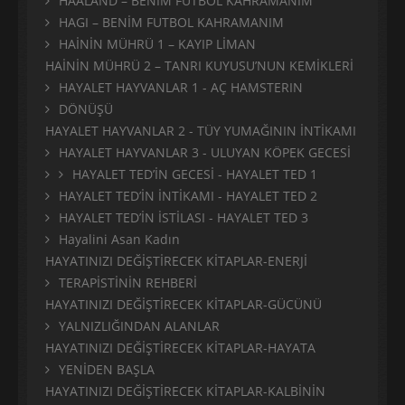
HAALAND – BENİM FUTBOL KAHRAMANIM
HAGI – BENİM FUTBOL KAHRAMANIM
HAİNİN MÜHRÜ 1 – KAYIP LİMAN
HAİNİN MÜHRÜ 2 – TANRI KUYUSU’NUN KEMİKLERİ
HAYALET HAYVANLAR 1 - AÇ HAMSTERIN
DÖNÜŞÜ
HAYALET HAYVANLAR 2 - TÜY YUMAĞININ İNTİKAMI
HAYALET HAYVANLAR 3 - ULUYAN KÖPEK GECESİ
HAYALET TED’İN GECESİ - HAYALET TED 1
HAYALET TED’İN İNTİKAMI - HAYALET TED 2
HAYALET TED’İN İSTİLASI - HAYALET TED 3
Hayalini Asan Kadın
HAYATINIZI DEĞİŞTİRECEK KİTAPLAR-ENERJİ
TERAPİSTİNİN REHBERİ
HAYATINIZI DEĞİŞTİRECEK KİTAPLAR-GÜCÜNÜ
YALNIZLIĞINDAN ALANLAR
HAYATINIZI DEĞİŞTİRECEK KİTAPLAR-HAYATA
YENİDEN BAŞLA
HAYATINIZI DEĞİŞTİRECEK KİTAPLAR-KALBİNİN