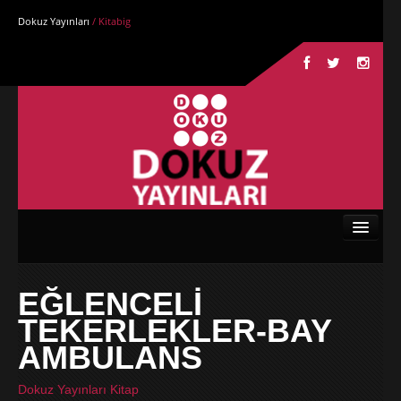
Dokuz Yayınları
/ Kitabig
Anasayfa
EĞLENCELİ
Kurumsal
TEKERLEKLER-BAY
Kitaplar
AMBULANS
Yazarlar
Dokuz Yayınları Kitap