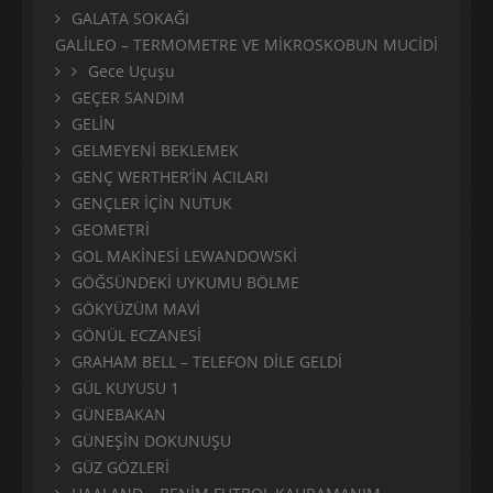
GALATA SOKAĞI
GALİLEO – TERMOMETRE VE MİKROSKOBUN MUCİDİ
Gece Uçuşu
GEÇER SANDIM
GELİN
GELMEYENİ BEKLEMEK
GENÇ WERTHER’İN ACILARI
GENÇLER İÇİN NUTUK
GEOMETRİ
GOL MAKİNESİ LEWANDOWSKİ
GÖĞSÜNDEKİ UYKUMU BÖLME
GÖKYÜZÜM MAVİ
GÖNÜL ECZANESİ
GRAHAM BELL – TELEFON DİLE GELDİ
GÜL KUYUSU 1
GÜNEBAKAN
GÜNEŞİN DOKUNUŞU
GÜZ GÖZLERİ