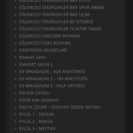
EĞLENCELİ TEKERLEKLER-BAY POLİS
EĞLENCELİ TEKERLEKLER-BAY SPOR ARABA
EĞLENCELİ TEKERLEKLER-BAY UÇAK
EĞLENCELİ TEKERLEKLER-BY OTOBÜS
EĞLENCELİ TEKERLKELER 16 KİTAP TAKIM
EĞLENCELİ UNİCORN BOYAMA
EĞLENCELİ UZAY BOYAMA
EINSTEIN’IN BUZDOLABI
Emanet Gelin
EMANET GELİN 2
EV ARKADAŞIM – AŞK ANATOMİSİ
EV ARKADAŞIM 2 – HİS ANESTEZİSİ
EV ARKADAŞIM 3 - KALP ARİTMİSİ
EVCİLİK OYUNU
Evlilik Aşkı Güldürür
EVLİYA ÇELEBİ – DÜNYAYI GEZEN SEYYAH
EYLÜL 1 - DİLHUN
EYLÜL 2 - MAKÛS
EYLÜL 3 - MEFTUN