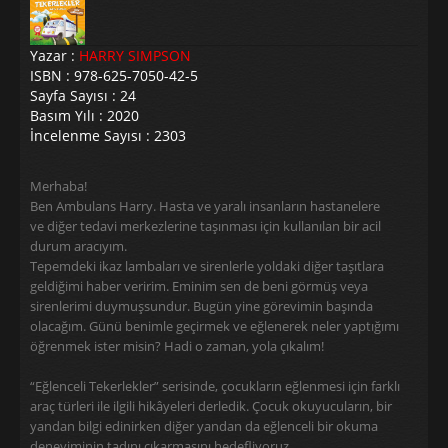
Yazar :
HARRY SIMPSON
ISBN : 978-625-7050-42-5
Sayfa Sayısı : 24
Basım Yılı : 2020
İncelenme Sayısı : 2303
Merhaba!
Ben Ambulans Harry. Hasta ve yaralı insanların hastanelere
ve diğer tedavi merkezlerine taşınması için kullanılan bir acil
durum aracıyım.
Tepemdeki ikaz lambaları ve sirenlerle yoldaki diğer taşıtlara
geldiğimi haber veririm. Eminim sen de beni görmüş veya
sirenlerimi duymuşsundur. Bugün yine görevimin başında
olacağım. Günü benimle geçirmek ve eğlenerek neler yaptığımı
öğrenmek ister misin? Hadi o zaman, yola çıkalım!
“Eğlenceli Tekerlekler” serisinde, çocukların eğlenmesi için farklı
araç türleri ile ilgili hikâyeleri derledik. Çocuk okuyucuların, bir
yandan bilgi edinirken diğer yandan da eğlenceli bir okuma
deneyiminin tadını çıkarmasını hedefliyoruz.