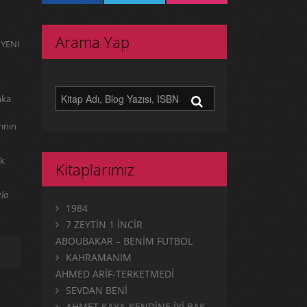
Arama Yap
 YENİ
aka
rının
şk
Kitaplarımız
zla
1984
7 ZEYTİN 1 İNCİR
ABOUBAKAR – BENİM FUTBOL
KAHRAMANIM
AHMED ARİF-TERKETMEDİ
SEVDAN BENİ
AHMET KAYA-KENDİNE İYİ BAK