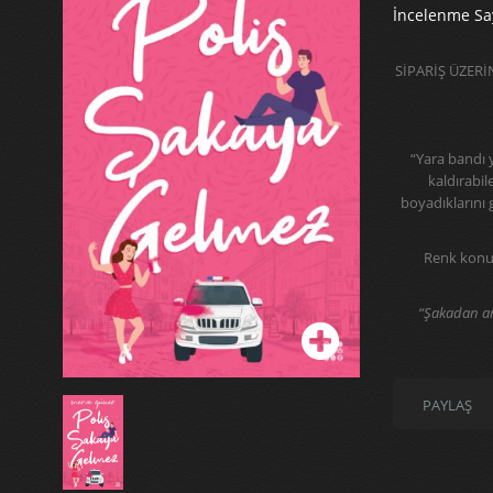
İncelenme Say
SİPARİŞ ÜZER
“Yara bandı 
kaldırabi
boyadıklarını 
Renk konusu
“Şakadan anl
PAYLAŞ