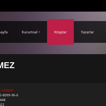
sayfa
Kurumsal
Kitaplar
Yazarlar
MEZ
E GÜNER
5-8099-96-6
 448
022