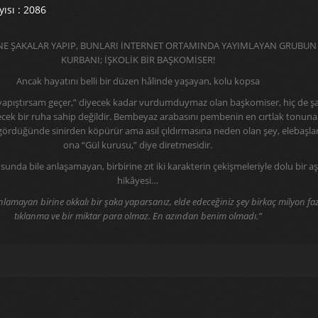
ısı : 2086
İNE ŞAKALAR YAPIP, BUNLARI İNTERNET ORTAMINDA YAYIMLAYAN GRUBUN
KURBANI; İŞKOLİK BİR BAŞKOMİSER!
Ancak hayatını belli bir düzen hâlinde yaşayan, kolu kopsa
yapıştırsam geçer,” diyecek kadar vurdumduymaz olan başkomiser, hiç de ş
lecek bir ruha sahip değildir. Bembeyaz arabasını pembenin en cırtlak tonuna
gördüğünde sinirden köpürür ama asıl çıldırmasına neden olan şey, elebaşla
ona “Gül kurusu,” diye diretmesidir.
nda bile anlaşamayan, birbirine zıt iki karakterin çekişmeleriyle dolu bir a
hikâyesi…
amayan birine okkalı bir şaka yaparsanız, elde edeceğiniz şey birkaç milyon fa
tıklanma ve bir miktar para olmaz. En azından benim olmadı.”