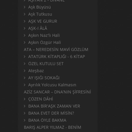
Aşk Büyüsü
Aşk Tutkusu
AŞK VE GURUR
AŞK-I ÂLÂ
Aşkın Naz'lı Hali
Aşkın Özgür Hali
ATA – NEREDESİN MAVİ GÖZLÜM
ATATÜRK KİTAPLIĞI - 6 KİTAP
ÖZEL KUTULU SET
Ateşbaz
AY IŞIĞI SOKAĞI
Ayrılık Yolcusu Kalmasın
AZİZ SANCAR – DNA’NIN ŞİFRESİNİ
ÇÖZEN DÂHİ
BANA BİR'AŞK ZAMAN VER
BANA EVET DER MİSİN?
BANA ÖYLE BAKMA
BARIŞ ALPER YILMAZ - BENİM