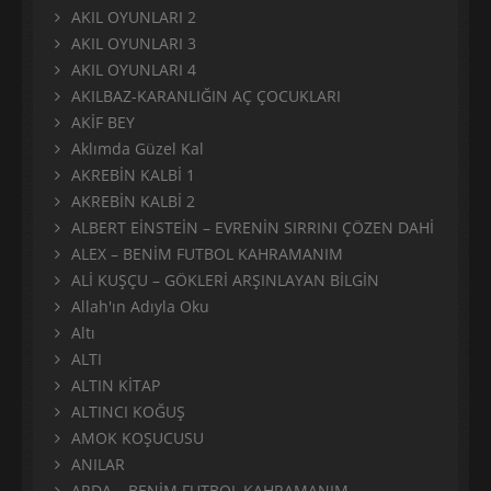
AKIL OYUNLARI 2
AKIL OYUNLARI 3
AKIL OYUNLARI 4
AKILBAZ-KARANLIĞIN AÇ ÇOCUKLARI
AKİF BEY
Aklımda Güzel Kal
AKREBİN KALBİ 1
AKREBİN KALBİ 2
ALBERT EİNSTEİN – EVRENİN SIRRINI ÇÖZEN DAHİ
ALEX – BENİM FUTBOL KAHRAMANIM
ALİ KUŞÇU – GÖKLERİ ARŞINLAYAN BİLGİN
Allah'ın Adıyla Oku
Altı
ALTI
ALTIN KİTAP
ALTINCI KOĞUŞ
AMOK KOŞUCUSU
ANILAR
ARDA – BENİM FUTBOL KAHRAMANIM