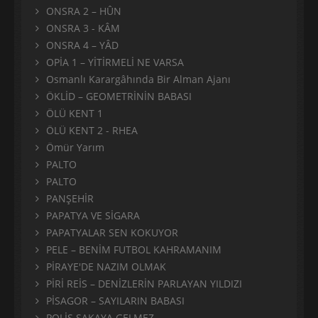
ONSRA 2 – HÛN
ONSRA 3 - KÂM
ONSRA 4 – YÂD
OPİA 1 – YİTİRMELİ NE VARSA
Osmanlı Karargâhında Bir Alman Ajanı
ÖKLİD – GEOMETRİNİN BABASI
ÖLÜ KENT 1
ÖLÜ KENT 2 - RHEA
Ömür Yarım
PALTO
PALTO
PANŞEHİR
PAPATYA VE SİGARA
PAPATYALAR SEN KOKUYOR
PELE – BENİM FUTBOL KAHRAMANIM
PİRAYE'DE NAZIM OLMAK
PİRİ REİS – DENİZLERİN PARLAYAN YILDIZI
PİSAGOR – SAYILARIN BABASI
POLİS ŞAKAYA GELMEZ