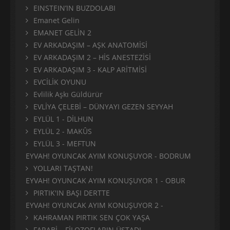
EINSTEIN’IN BUZDOLABI
Emanet Gelin
EMANET GELİN 2
EV ARKADAŞIM – AŞK ANATOMİSİ
EV ARKADAŞIM 2 – HİS ANESTEZİSİ
EV ARKADAŞIM 3 - KALP ARİTMİSİ
EVCİLİK OYUNU
Evlilik Aşkı Güldürür
EVLİYA ÇELEBİ – DÜNYAYI GEZEN SEYYAH
EYLÜL 1 - DİLHUN
EYLÜL 2 - MAKÛS
EYLÜL 3 - MEFTUN
EYVAH! OYUNCAK AYIM KONUŞUYOR - BODRUM
YOLLARI TAŞTAN!
EYVAH! OYUNCAK AYIM KONUŞUYOR 1 - OBUR
PIRTIK'IN BAŞI DERTTE
EYVAH! OYUNCAK AYIM KONUŞUYOR 2 -
KAHRAMAN PIRTIK SEN ÇOK YAŞA
FARABİ – FİLOZOFLARIN ÜSTADI