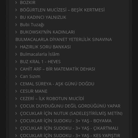
BOZKIR
BÖĞÜRTLEN MUCİZESİ – BEŞİK KERTMESİ
BU KADINCI YALNIZLIK
Bubi Tuzağı
BUKOWSKI'NİN KADINLARI
BULMACALARLA DİYANET YETERLİLİK SINAVINA
HAZIRLIK SORU BANKASI
Bulmacalarla İslâm
BUZ KRAL 1 - HEVES
CAHİT ARF – BİR MATEMATİK DEHASI
Can Sızım
CEMAL SÜREYA - AŞK GÜNÜ DOĞDU
CESUR MANE
CEZERİ – İLK ROBOTUN MUCİDİ
ÇOCUK DUYDUĞUNU DEĞİL GÖRDÜĞÜNÜ YAPAR
ÇOCUKLAR İÇİN NUTUK (SADELEŞTİRİLMİŞ METİN)
ÇOCUKLAR İÇİN SUDOKU - 3+ YAŞ - BOYAMA
ÇOCUKLAR İÇİN SUDOKU - 3+ YAŞ - ÇIKARTMALI
ÇOCUKLAR İÇİN SUDOKU - 3+ YAŞ - KES YAPIŞTIR