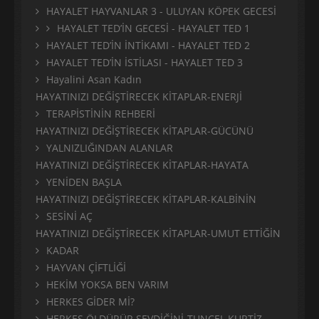
HAYALET HAYVANLAR 3 - ULUYAN KÖPEK GECESİ
HAYALET TED’İN GECESİ - HAYALET TED 1
HAYALET TED’İN İNTİKAMI - HAYALET TED 2
HAYALET TED’İN İSTİLASI - HAYALET TED 3
Hayalini Asan Kadın
HAYATINIZI DEĞİŞTİRECEK KİTAPLAR-ENERJİ
TERAPİSTİNİN REHBERİ
HAYATINIZI DEĞİŞTİRECEK KİTAPLAR-GÜCÜNÜ
YALNIZLIĞINDAN ALANLAR
HAYATINIZI DEĞİŞTİRECEK KİTAPLAR-HAYATA
YENİDEN BAŞLA
HAYATINIZI DEĞİŞTİRECEK KİTAPLAR-KALBİNİN
SESİNİ AÇ
HAYATINIZI DEĞİŞTİRECEK KİTAPLAR-UMUT ETTİĞİN
KADAR
HAYVAN ÇİFTLİĞİ
HEKİM YOKSA BEN VARIM
HERKES GİDER Mİ?
HERKES ÖLDÜRÜR SEVDİĞİNİ-TUNCEL KURTİZ