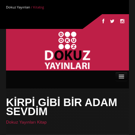
Dokuz Yayınları
/ Kitabig
Anasayfa
KİRPİ GİBİ BİR ADAM
Kurumsal
SEVDİM
Kitaplar
Dokuz Yayınları Kitap
Yazarlar