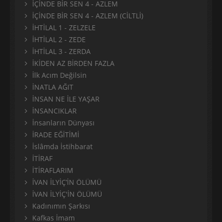
İÇİNDE BİR SEN 4 - AZLEM
İÇİNDE BİR SEN 4 - AZLEM (CİLTLİ)
İHTİLAL 1 - ZELZELE
İHTİLAL 2 - ZEDE
İHTİLAL 3 - ZERDA
İKİDEN AZ BİRDEN FAZLA
İlk Acım Değilsin
İNATLA AĞIT
İNSAN NE İLE YAŞAR
İNSANCIKLAR
İnsanların Dünyası
İRADE EĞİTİMİ
İslâmda İstihbarat
İTİRAF
İTİRAFLARIM
İVAN İLYİÇ’İN ÖLÜMÜ
İVAN İLYİÇ'İN ÖLÜMÜ
Kadınımın Şarkısı
Kafkas İmam