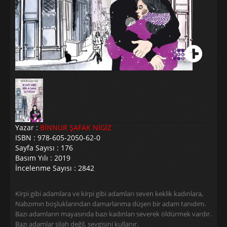
Yazar :
BİNNUR ŞAFAK NİGİZ
ISBN : 978-605-2050-62-0
Sayfa Sayısı : 176
Basım Yılı : 2019
İncelenme Sayısı : 2842
Kirpi gibi adamlara ve kirpi gibi adamları seven keklik kadınlara,
Nabzımın boşluklarından damarlarıma düşen bir adam tanıdım.
Bazı adamların mayasında bazı kadınları severek öldürmek vardır.
Bazı adamlar silah değil, sevgisini kullanır.