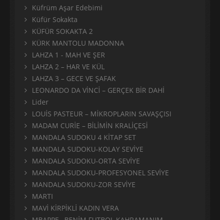
Küfrüm Aşar Edebimi
Küfür Sokakta
KÜFÜR SOKAKTA 2
KÜRK MANTOLU MADONNA
LAHZA 1 - MAH VE ŞER
LAHZA 2 – HAR VE KÜL
LAHZA 3 – GECE VE ŞAFAK
LEONARDO DA VİNCİ – GERÇEK BİR DAHİ
Lider
LOUİS PASTEUR – MİKROPLARIN SAVAŞÇISI
MADAM CURİE – BİLİMİN KRALİÇESİ
MANDALA SUDOKU 4 KİTAP SET
MANDALA SUDOKU-KOLAY SEVİYE
MANDALA SUDOKU-ORTA SEVİYE
MANDALA SUDOKU-PROFESYONEL SEVİYE
MANDALA SUDOKU-ZOR SEVİYE
MARTI
MAVİ KİRPİKLİ KADIN VERA
MBAPPE– BENİM FUTBOL KAHRAMANIM