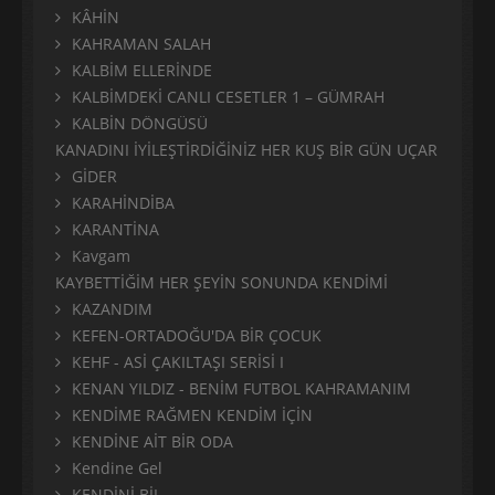
KÂHİN
KAHRAMAN SALAH
KALBİM ELLERİNDE
KALBİMDEKİ CANLI CESETLER 1 – GÜMRAH
KALBİN DÖNGÜSÜ
KANADINI İYİLEŞTİRDİĞİNİZ HER KUŞ BİR GÜN UÇAR
GİDER
KARAHİNDİBA
KARANTİNA
Kavgam
KAYBETTİĞİM HER ŞEYİN SONUNDA KENDİMİ
KAZANDIM
KEFEN-ORTADOĞU'DA BİR ÇOCUK
KEHF - ASİ ÇAKILTAŞI SERİSİ I
KENAN YILDIZ - BENİM FUTBOL KAHRAMANIM
KENDİME RAĞMEN KENDİM İÇİN
KENDİNE AİT BİR ODA
Kendine Gel
KENDİNİ BİL