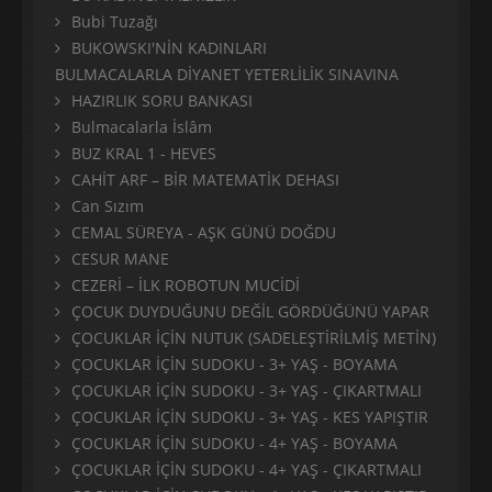
Bubi Tuzağı
BUKOWSKI'NİN KADINLARI
BULMACALARLA DİYANET YETERLİLİK SINAVINA
HAZIRLIK SORU BANKASI
Bulmacalarla İslâm
BUZ KRAL 1 - HEVES
CAHİT ARF – BİR MATEMATİK DEHASI
Can Sızım
CEMAL SÜREYA - AŞK GÜNÜ DOĞDU
CESUR MANE
CEZERİ – İLK ROBOTUN MUCİDİ
ÇOCUK DUYDUĞUNU DEĞİL GÖRDÜĞÜNÜ YAPAR
ÇOCUKLAR İÇİN NUTUK (SADELEŞTİRİLMİŞ METİN)
ÇOCUKLAR İÇİN SUDOKU - 3+ YAŞ - BOYAMA
ÇOCUKLAR İÇİN SUDOKU - 3+ YAŞ - ÇIKARTMALI
ÇOCUKLAR İÇİN SUDOKU - 3+ YAŞ - KES YAPIŞTIR
ÇOCUKLAR İÇİN SUDOKU - 4+ YAŞ - BOYAMA
ÇOCUKLAR İÇİN SUDOKU - 4+ YAŞ - ÇIKARTMALI