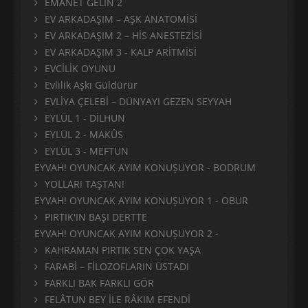
EMANET GELİN 2
EV ARKADAŞIM – AŞK ANATOMİSİ
EV ARKADAŞIM 2 – HİS ANESTEZİSİ
EV ARKADAŞIM 3 - KALP ARİTMİSİ
EVCİLİK OYUNU
Evlilik Aşkı Güldürür
EVLİYA ÇELEBİ – DÜNYAYI GEZEN SEYYAH
EYLÜL 1 - DİLHUN
EYLÜL 2 - MAKÛS
EYLÜL 3 - MEFTUN
EYVAH! OYUNCAK AYIM KONUŞUYOR - BODRUM
YOLLARI TAŞTAN!
EYVAH! OYUNCAK AYIM KONUŞUYOR 1 - OBUR
PIRTIK'IN BAŞI DERTTE
EYVAH! OYUNCAK AYIM KONUŞUYOR 2 -
KAHRAMAN PIRTIK SEN ÇOK YAŞA
FARABİ – FİLOZOFLARIN ÜSTADI
FARKLI BAK FARKLI GÖR
FELÂTUN BEY İLE RÂKIM EFENDİ