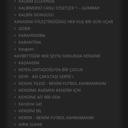
KALBİM ELLERİNDE
KALBİMDEKİ CANLI CESETLER 1 – GÜMRAH
KALBİN DÖNGÜSÜ
KANADINI İYİLEŞTİRDİĞİNİZ HER KUŞ BİR GÜN UÇAR
GİDER
KARAHİNDİBA
KARANTİNA
Kavgam
KAYBETTİĞİM HER ŞEYİN SONUNDA KENDİMİ
KAZANDIM
KEFEN-ORTADOĞU'DA BİR ÇOCUK
KEHF - ASİ ÇAKILTAŞI SERİSİ I
KENAN YILDIZ - BENİM FUTBOL KAHRAMANIM
KENDİME RAĞMEN KENDİM İÇİN
KENDİNE AİT BİR ODA
Kendine Gel
KENDİNİ BİL
KEREM – BENİM FUTBOL KAHRAMANIM
KIRIK SÜHVE