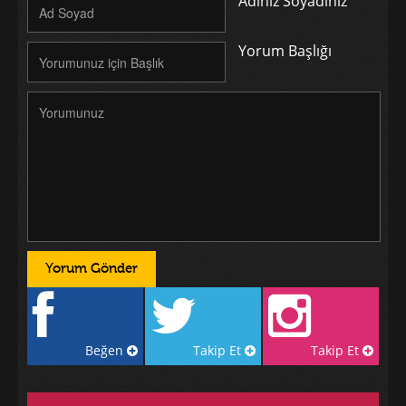
Adınız Soyadınız
Yorum Başlığı
Beğen
Takip Et
Takip Et