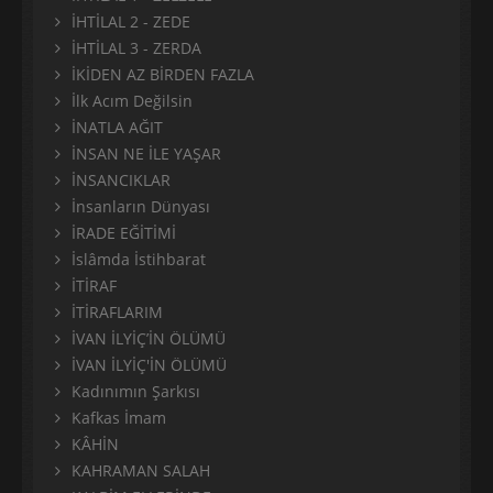
İHTİLAL 2 - ZEDE
İHTİLAL 3 - ZERDA
İKİDEN AZ BİRDEN FAZLA
İlk Acım Değilsin
İNATLA AĞIT
İNSAN NE İLE YAŞAR
İNSANCIKLAR
İnsanların Dünyası
İRADE EĞİTİMİ
İslâmda İstihbarat
İTİRAF
İTİRAFLARIM
İVAN İLYİÇ’İN ÖLÜMÜ
İVAN İLYİÇ'İN ÖLÜMÜ
Kadınımın Şarkısı
Kafkas İmam
KÂHİN
KAHRAMAN SALAH