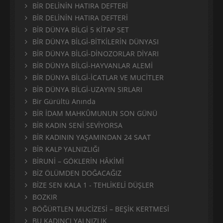
BİR DELİNİN HATIRA DEFTERİ
BİR DELİNİN HATIRA DEFTERİ
BİR DÜNYA BİLGİ 5 KİTAP SET
BİR DÜNYA BİLGİ-BİTKİLERİN DÜNYASI
BİR DÜNYA BİLGİ-DİNOZORLAR DİYARI
BİR DÜNYA BİLGİ-HAYVANLAR ALEMİ
BİR DÜNYA BİLGİ-İCATLAR VE MUCİTLER
BİR DÜNYA BİLGİ-UZAYIN SIRLARI
Bir Gürültü Anında
BİR İDAM MAHKÛMUNUN SON GÜNÜ
BİR KADIN SENİ SEVİYORSA
BİR KADININ YAŞAMINDAN 24 SAAT
BİR KALP YALNIZLIĞI
BİRUNİ – GÖKLERİN HÂKİMİ
BİZ ÖLÜMDEN DOĞACAĞIZ
BİZE SEN KALA 1 - TEHLİKELİ DÜŞLER
BOZKIR
BÖĞÜRTLEN MUCİZESİ – BEŞİK KERTMESİ
BU KADINCI YALNIZLIK