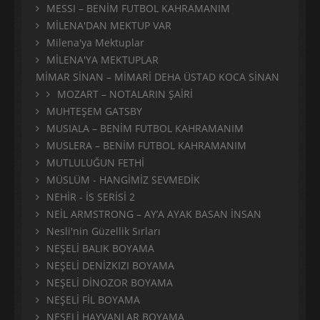
MESSI – BENİM FUTBOL KAHRAMANIM
MİLENA'DAN MEKTUP VAR
Milena'ya Mektuplar
MİLENA'YA MEKTUPLAR
MİMAR SİNAN – MİMARİ DEHA ÜSTAD KOCA SİNAN
MOZART – NOTALARIN ŞAİRİ
MUHTEŞEM GATSBY
MUSIALA – BENİM FUTBOL KAHRAMANIM
MUSLERA – BENİM FUTBOL KAHRAMANIM
MUTLULUĞUN FETHİ
MÜSLÜM - HANGİMİZ SEVMEDİK
NEHİR - İS SERİSİ 2
NEİL ARMSTRONG – AY’A AYAK BASAN İNSAN
Nesli'nin Güzellik Sırları
NEŞELİ BALIK BOYAMA
NEŞELİ DENİZKIZI BOYAMA
NEŞELİ DİNOZOR BOYAMA
NEŞELİ FİL BOYAMA
NEŞELİ HAYVANLAR BOYAMA