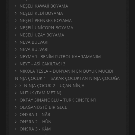
NEŞELİ KAWAİİ BOYAMA
NEŞELİ KEDİ BOYAMA
NEŞELİ PRENSES BOYAMA
NEŞELİ UNİCORN BOYAMA
NEŞELİ UZAY BOYAMA
NEVA BULVARI
NEVA BULVARI
NEYMAR– BENİM FUTBOL KAHRAMANIM
NEYT - ASİ ÇAKILTAŞI 3
NİKOLA TESLA – DÜNYANIN EN BÜYÜK MUCİDİ
NİNJA ÇOCUK 1 – SAKAR ÇOCUKTAN NİNJA ÇOCUĞA
NİNJA ÇOCUK 2 – UÇAN NİNJA!
NUTUK (TAM METİN)
OKTAY SİNANOĞLU – TÜRK EINSTEIN’I
OLAĞANÜSTÜ BİR GECE
ONSRA 1 - NÂR
ONSRA 2 – HÛN
ONSRA 3 - KÂM