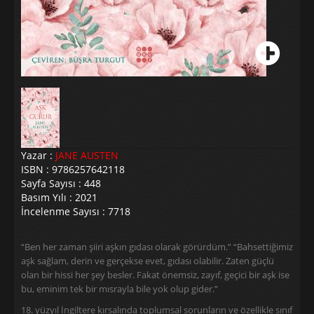
Yazar :
JANE AUSTEN
ISBN : 9786257642118
Sayfa Sayısı : 448
Basım Yılı : 2021
İncelenme Sayısı : 7718
“Ben her zaman şiiri aşkın gıdası olarak görürdüm.” “Bahsettiğimiz
aşk sağlam, derin ve gerçekse evet, gıdası olabilir. Zaten güçlü
olan bir hissi her şey besler. Fakat önemsiz, zayıf, geçici bir aşk ise
bu, eminim tek bir mısrayla bile yok olup gider.”
18. yüzyıl İngiltere kırsalında toplumsal sorunların ve özellikle sınıf