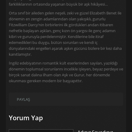
farklılıklarının ortasında yaşanan büyük bir aşk hikâyesi…
Orta sınıf bir aileden gelen neşeli, zeki ve güzel Elizabeth Benet ile
dönemin en zengin adamlarından olan yakışıklı, gururlu
Fitzwilliam Darcy’nin birbirlerini ilk gördükleri andan itibaren
nefretle başlayan aşkları, genç kızın ön yargısı ile genç adamın
kibri ve gururuyla perdelenmiştir. Kendilerine bile itiraf
edemedikleri bu duygu, bütün sorunları ve kendi iç
dünyalarındaki engelleri aşarak aşkın gücünü bizlere bir kez daha
kanıtlamıştır.
İngiliz edebiyatının romantik kült eserlerinden sayılan, yazıldığı
dönemin toplumsal sorunlarını incelikle işleyen, beyaz perdeye ve
birçok sanat dalına ilham olan Aşk ve Gurur, her dönemde
okunması gereken modern bir başyapıttır.
PAYLAŞ
Yorum Yap