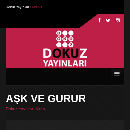
Dokuz Yayınları
/ Kitabig
Anasayfa
AŞK VE GURUR
Kurumsal
Dokuz Yayınları Kitap
Kitaplar
Yazarlar