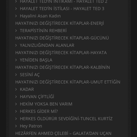
HAYALET TED’İN İNTİKAMI - HAYALET TED 2
HAYALET TED’İN İSTİLASI - HAYALET TED 3
Hayalini Asan Kadın
HAYATINIZI DEĞİŞTİRECEK KİTAPLAR-ENERJİ
TERAPİSTİNİN REHBERİ
HAYATINIZI DEĞİŞTİRECEK KİTAPLAR-GÜCÜNÜ
YALNIZLIĞINDAN ALANLAR
HAYATINIZI DEĞİŞTİRECEK KİTAPLAR-HAYATA
YENİDEN BAŞLA
HAYATINIZI DEĞİŞTİRECEK KİTAPLAR-KALBİNİN
SESİNİ AÇ
HAYATINIZI DEĞİŞTİRECEK KİTAPLAR-UMUT ETTİĞİN
KADAR
HAYVAN ÇİFTLİĞİ
HEKİM YOKSA BEN VARIM
HERKES GİDER Mİ?
HERKES ÖLDÜRÜR SEVDİĞİNİ-TUNCEL KURTİZ
Hey Patron
HEZÂRFEN AHMED ÇELEBİ – GALATA’DAN UÇAN