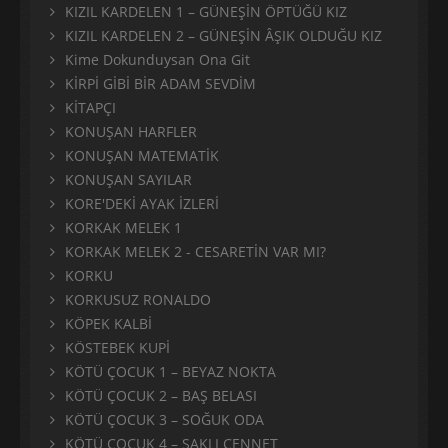
KIZIL KARDELEN 1 – GÜNEŞİN ÖPTÜĞÜ KIZ
KIZIL KARDELEN 2 – GÜNEŞİN ÂŞIK OLDUĞU KIZ
Kime Dokunduysan Ona Git
KİRPİ GİBİ BİR ADAM SEVDİM
KİTAPÇI
KONUŞAN HARFLER
KONUŞAN MATEMATİK
KONUŞAN SAYILAR
KORE'DEKİ AYAK İZLERİ
KORKAK MELEK 1
KORKAK MELEK 2 - CESARETİN VAR MI?
KORKU
KORKUSUZ RONALDO
KÖPEK KALBİ
KÖSTEBEK KUPİ
KÖTÜ ÇOCUK 1 – BEYAZ NOKTA
KÖTÜ ÇOCUK 2 – BAŞ BELASI
KÖTÜ ÇOCUK 3 – SOĞUK ODA
KÖTÜ ÇOCUK 4 – SAKLI CENNET