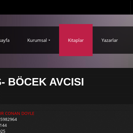
sayfa
Kurumsal
Kitaplar
Yazarlar
 BÖCEK AVCISI
UR CONAN DOYLE
55982964
 144
025