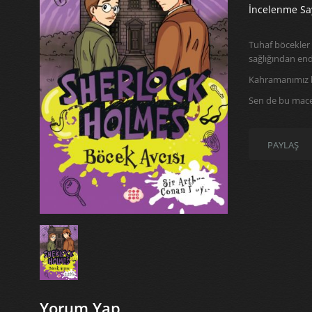
İncelenme Say
Tuhaf böcekler 
sağlığından endi
Kahramanımız bu
Sen de bu mace
PAYLAŞ
Yorum Yap