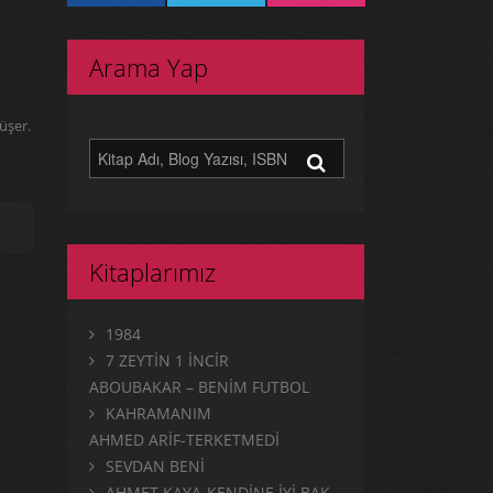
Arama Yap
üşer.
Kitaplarımız
1984
7 ZEYTİN 1 İNCİR
ABOUBAKAR – BENİM FUTBOL
KAHRAMANIM
AHMED ARİF-TERKETMEDİ
SEVDAN BENİ
AHMET KAYA-KENDİNE İYİ BAK