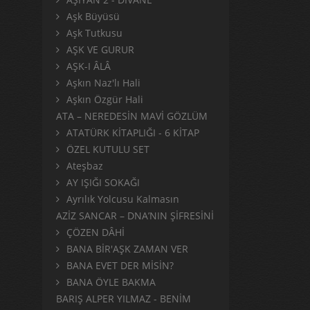
Aşk Büyüsü
Aşk Tutkusu
AŞK VE GURUR
AŞK-I ÂLÂ
Aşkın Naz'lı Hali
Aşkın Özgür Hali
ATA – NEREDESİN MAVİ GÖZLÜM
ATATÜRK KİTAPLIĞI - 6 KİTAP
ÖZEL KUTULU SET
Ateşbaz
AY IŞIĞI SOKAĞI
Ayrılık Yolcusu Kalmasın
AZİZ SANCAR – DNA’NIN ŞİFRESİNİ
ÇÖZEN DÂHİ
BANA BİR'AŞK ZAMAN VER
BANA EVET DER MİSİN?
BANA ÖYLE BAKMA
BARIŞ ALPER YILMAZ - BENİM