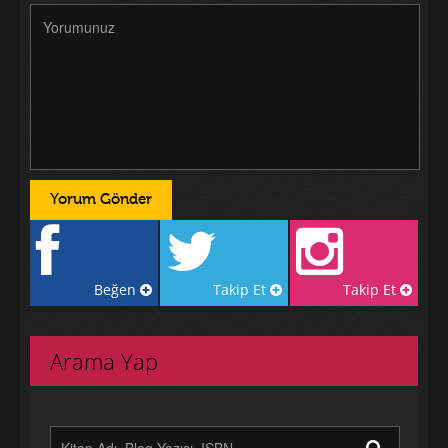
Beğen
Takip Et
Takip Et
Arama Yap