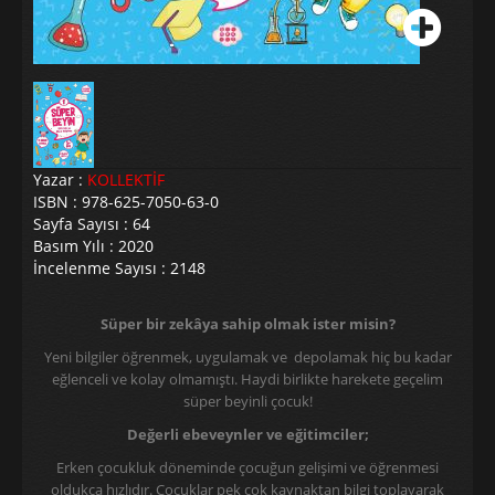
Yazar :
KOLLEKTİF
ISBN : 978-625-7050-63-0
Sayfa Sayısı : 64
Basım Yılı : 2020
İncelenme Sayısı : 2148
Süper bir zekâya sahip olmak ister misin?
Yeni bilgiler öğrenmek, uygulamak ve depolamak hiç bu kadar
eğlenceli ve kolay olmamıştı. Haydi birlikte harekete geçelim
süper beyinli çocuk!
Değerli ebeveynler ve eğitimciler;
Erken çocukluk döneminde çocuğun gelişimi ve öğrenmesi
oldukça hızlıdır. Çocuklar pek çok kaynaktan bilgi toplayarak