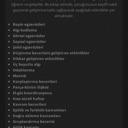
öğrenir ve gelişirler. Bu kitap setinde, çocuğunuzun keyifli vakit
geçirerek gelişimine katkı sağlayacak aşağıdaki etkinlikler yer
almaktadır.
Beyin egzersizleri
Algı kodlama
Görsel egzersizler
Sayısal egzersizler
Şekil egzersizleri
Düşünme becerisini geliştiren etkinlikler
Dikkat geliştiren etkinlikler
Üç boyutlu algı
Odaklanma
Mantık
Karşılaştırma becerileri
Parça-bütün ilişkisi
El-göz koordinasyonu
Kısa süreli hafıza
Kavram becerileri
Eşitlik ve farklılık kavramları
Doğru ekleme kavramları
Gruplandırma becerisi
Aitlik kavramı