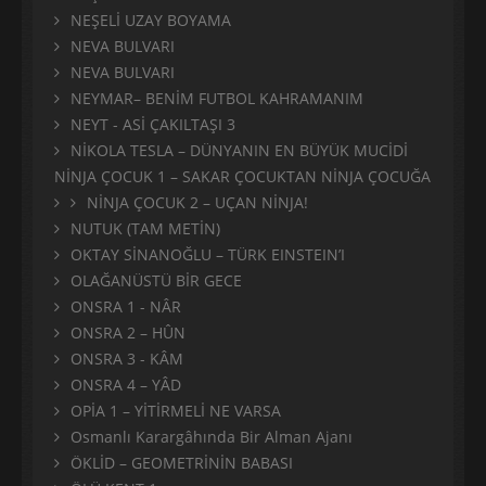
NEŞELİ UZAY BOYAMA
NEVA BULVARI
NEVA BULVARI
NEYMAR– BENİM FUTBOL KAHRAMANIM
NEYT - ASİ ÇAKILTAŞI 3
NİKOLA TESLA – DÜNYANIN EN BÜYÜK MUCİDİ
NİNJA ÇOCUK 1 – SAKAR ÇOCUKTAN NİNJA ÇOCUĞA
NİNJA ÇOCUK 2 – UÇAN NİNJA!
NUTUK (TAM METİN)
OKTAY SİNANOĞLU – TÜRK EINSTEIN’I
OLAĞANÜSTÜ BİR GECE
ONSRA 1 - NÂR
ONSRA 2 – HÛN
ONSRA 3 - KÂM
ONSRA 4 – YÂD
OPİA 1 – YİTİRMELİ NE VARSA
Osmanlı Karargâhında Bir Alman Ajanı
ÖKLİD – GEOMETRİNİN BABASI