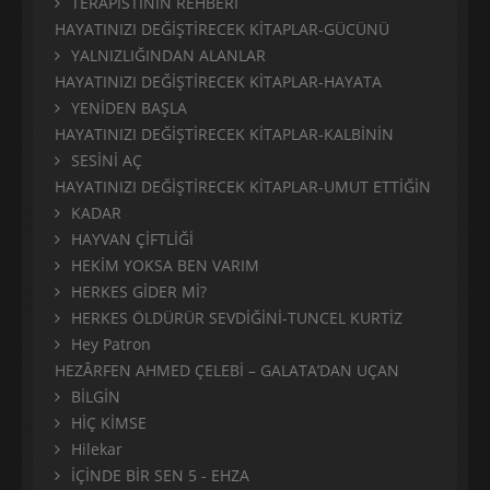
TERAPİSTİNİN REHBERİ
HAYATINIZI DEĞİŞTİRECEK KİTAPLAR-GÜCÜNÜ
YALNIZLIĞINDAN ALANLAR
HAYATINIZI DEĞİŞTİRECEK KİTAPLAR-HAYATA
YENİDEN BAŞLA
HAYATINIZI DEĞİŞTİRECEK KİTAPLAR-KALBİNİN
SESİNİ AÇ
HAYATINIZI DEĞİŞTİRECEK KİTAPLAR-UMUT ETTİĞİN
KADAR
HAYVAN ÇİFTLİĞİ
HEKİM YOKSA BEN VARIM
HERKES GİDER Mİ?
HERKES ÖLDÜRÜR SEVDİĞİNİ-TUNCEL KURTİZ
Hey Patron
HEZÂRFEN AHMED ÇELEBİ – GALATA’DAN UÇAN
BİLGİN
HİÇ KİMSE
Hilekar
İÇİNDE BİR SEN 5 - EHZA