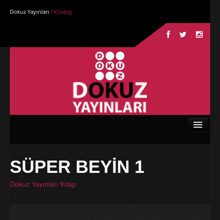
Dokuz Yayınları
/ Kitabig
Anasayfa
SÜPER BEYİN 1
Kurumsal
Dokuz Yayınları Kitap
Kitaplar
Yazarlar