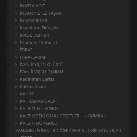
İNATLA AĞIT
İNSAN NE İLE YAŞAR
İNSANCIKLAR
İnsanların Dünyası
İRADE EĞİTİMİ
İslâmda İstihbarat
İTİRAF
İTİRAFLARIM
İVAN İLYİÇ’İN ÖLÜMÜ
İVAN İLYİÇ'İN ÖLÜMÜ
Kadınımın Şarkısı
Kafkas İmam
KÂHİN
KAHRAMAN SALAH
KALBİM ELLERİNDE
KALBİMDEKİ CANLI CESETLER 1 – GÜMRAH
KALBİN DÖNGÜSÜ
KANADINI İYİLEŞTİRDİĞİNİZ HER KUŞ BİR GÜN UÇAR