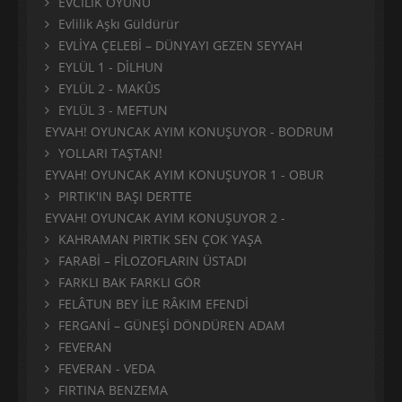
EVCİLİK OYUNU
Evlilik Aşkı Güldürür
EVLİYA ÇELEBİ – DÜNYAYI GEZEN SEYYAH
EYLÜL 1 - DİLHUN
EYLÜL 2 - MAKÛS
EYLÜL 3 - MEFTUN
EYVAH! OYUNCAK AYIM KONUŞUYOR - BODRUM
YOLLARI TAŞTAN!
EYVAH! OYUNCAK AYIM KONUŞUYOR 1 - OBUR
PIRTIK'IN BAŞI DERTTE
EYVAH! OYUNCAK AYIM KONUŞUYOR 2 -
KAHRAMAN PIRTIK SEN ÇOK YAŞA
FARABİ – FİLOZOFLARIN ÜSTADI
FARKLI BAK FARKLI GÖR
FELÂTUN BEY İLE RÂKIM EFENDİ
FERGANİ – GÜNEŞİ DÖNDÜREN ADAM
FEVERAN
FEVERAN - VEDA
FIRTINA BENZEMA