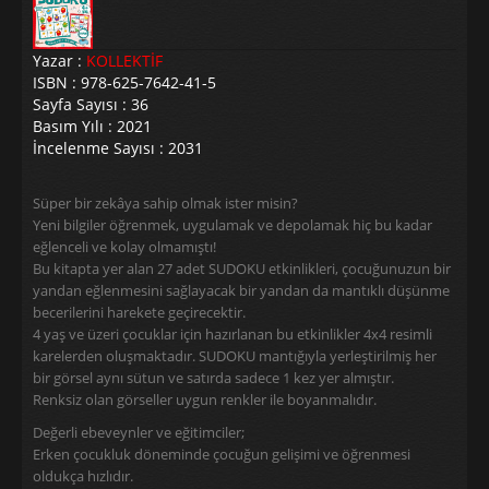
Yazar :
KOLLEKTİF
ISBN : 978-625-7642-41-5
Sayfa Sayısı : 36
Basım Yılı : 2021
İncelenme Sayısı : 2031
Süper bir zekâya sahip olmak ister misin?
Yeni bilgiler öğrenmek, uygulamak ve depolamak hiç bu kadar
eğlenceli ve kolay olmamıştı!
Bu kitapta yer alan 27 adet SUDOKU etkinlikleri, çocuğunuzun bir
yandan eğlenmesini sağlayacak bir yandan da mantıklı düşünme
becerilerini harekete geçirecektir.
4 yaş ve üzeri çocuklar için hazırlanan bu etkinlikler 4x4 resimli
karelerden oluşmaktadır. SUDOKU mantığıyla yerleştirilmiş her
bir görsel aynı sütun ve satırda sadece 1 kez yer almıştır.
Renksiz olan görseller uygun renkler ile boyanmalıdır.
Değerli ebeveynler ve eğitimciler;
Erken çocukluk döneminde çocuğun gelişimi ve öğrenmesi
oldukça hızlıdır.