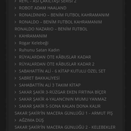
REYC - ASİ ÇAKILTAŞI SERİSİ 2
ROBOT ADAM HAALAND
RONALDINHO – BENİM FUTBOL KAHRAMANIM
RONALDO – BENİM FUTBOL KAHRAMANIM
RONALDO NAZARIO – BENİM FUTBOL
KAHRAMANIM
Rögar Kelebeği
Ruhunu Satan Kadın
RÜYALARDAN ÖTE KÂBUSLAR KADAR
RÜYALARDAN ÖTE KÂBUSLAR KADAR 2
SABAHATTİN ALİ - 6 KİTAP KUTULU ÖZEL SET
SABRET BAKKALİYESİ
SAHABATTİN ALİ 3 TAKIM KİTAP
SAKAR ŞAKİR 3-RÜZGAR EKEN FIRTINA BİÇER
SAKAR ŞAKİR 4-YALANCININ MUMU YANMAZ
SAKAR ŞAKİR 5-SONA KALAN DONA KALIR
SAKAR ŞAKİR'İN MACERA GÜNLÜĞÜ 1 - ARMUT PİŞ
AĞZIMA DÜŞ
SAKAR ŞAKİR'İN MACERA GÜNLÜĞÜ 2 - KELEBEKLER