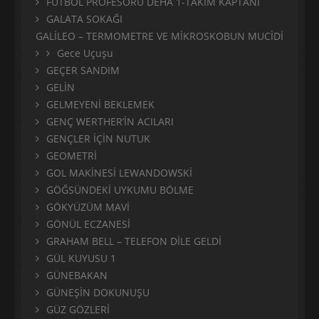
FUTBOL PROFESÖRÜ DEHA 1-TAKIM KAPTANI
GALATA SOKAĞI
GALİLEO – TERMOMETRE VE MİKROSKOBUN MUCİDİ
Gece Uçuşu
GEÇER SANDIM
GELİN
GELMEYENİ BEKLEMEK
GENÇ WERTHER’İN ACILARI
GENÇLER İÇİN NUTUK
GEOMETRİ
GOL MAKİNESİ LEWANDOWSKİ
GÖĞSÜNDEKİ UYKUMU BÖLME
GÖKYÜZÜM MAVİ
GÖNÜL ECZANESİ
GRAHAM BELL – TELEFON DİLE GELDİ
GÜL KUYUSU 1
GÜNEBAKAN
GÜNEŞİN DOKUNUŞU
GÜZ GÖZLERİ