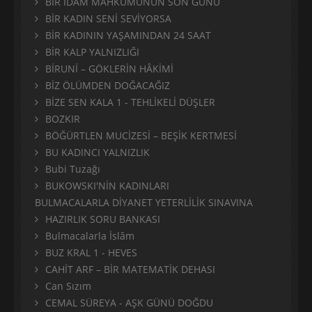
BİR İDAM MAHKÛMUNUN SON GÜNÜ
BİR KADIN SENİ SEVİYORSA
BİR KADININ YAŞAMINDAN 24 SAAT
BİR KALP YALNIZLIĞI
BİRUNİ – GÖKLERİN HÂKİMİ
BİZ ÖLÜMDEN DOĞACAĞIZ
BİZE SEN KALA 1 - TEHLİKELİ DÜŞLER
BOZKIR
BÖĞÜRTLEN MUCİZESİ – BEŞİK KERTMESİ
BU KADINCI YALNIZLIK
Bubi Tuzağı
BUKOWSKI'NİN KADINLARI
BULMACALARLA DİYANET YETERLİLİK SINAVINA
HAZIRLIK SORU BANKASI
Bulmacalarla İslâm
BUZ KRAL 1 - HEVES
CAHİT ARF – BİR MATEMATİK DEHASI
Can Sızım
CEMAL SÜREYA - AŞK GÜNÜ DOĞDU