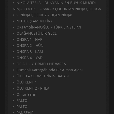
NİKOLA TESLA – DÜNYANIN EN BÜYÜK MUCİDİ
NİNJA ÇOCUK 1 – SAKAR ÇOCUKTAN NİNJA ÇOCUĞA
NİNJA ÇOCUK 2 – UÇAN NİNJA!
NUTUK (TAM METİN)
OKTAY SİNANOĞLU – TÜRK EINSTEIN’I
OLAĞANÜSTÜ BİR GECE
ONSRA 1 - NÂR
ONSRA 2 – HÛN
ONSRA 3 - KÂM
ONSRA 4 – YÂD
OPİA 1 – YİTİRMELİ NE VARSA
Osmanlı Karargâhında Bir Alman Ajanı
ÖKLİD – GEOMETRİNİN BABASI
ÖLÜ KENT 1
ÖLÜ KENT 2 - RHEA
Ömür Yarım
PALTO
PALTO
PANŞEHİR