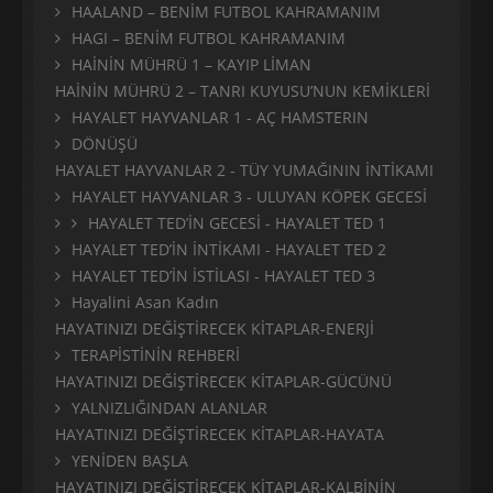
HAALAND – BENİM FUTBOL KAHRAMANIM
HAGI – BENİM FUTBOL KAHRAMANIM
HAİNİN MÜHRÜ 1 – KAYIP LİMAN
HAİNİN MÜHRÜ 2 – TANRI KUYUSU’NUN KEMİKLERİ
HAYALET HAYVANLAR 1 - AÇ HAMSTERIN
DÖNÜŞÜ
HAYALET HAYVANLAR 2 - TÜY YUMAĞININ İNTİKAMI
HAYALET HAYVANLAR 3 - ULUYAN KÖPEK GECESİ
HAYALET TED’İN GECESİ - HAYALET TED 1
HAYALET TED’İN İNTİKAMI - HAYALET TED 2
HAYALET TED’İN İSTİLASI - HAYALET TED 3
Hayalini Asan Kadın
HAYATINIZI DEĞİŞTİRECEK KİTAPLAR-ENERJİ
TERAPİSTİNİN REHBERİ
HAYATINIZI DEĞİŞTİRECEK KİTAPLAR-GÜCÜNÜ
YALNIZLIĞINDAN ALANLAR
HAYATINIZI DEĞİŞTİRECEK KİTAPLAR-HAYATA
YENİDEN BAŞLA
HAYATINIZI DEĞİŞTİRECEK KİTAPLAR-KALBİNİN