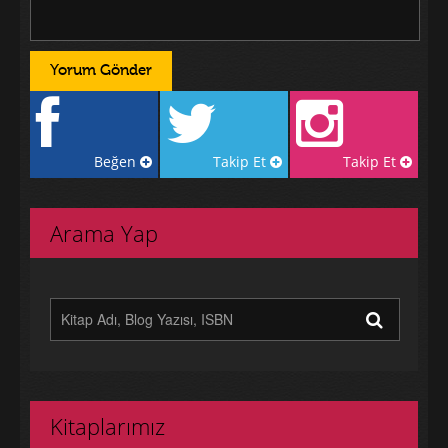
Beğen
Takip Et
Takip Et
Arama Yap
Kitaplarımız