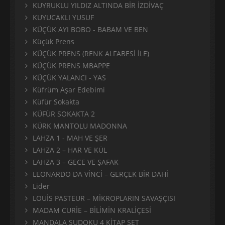
KUYRUKLU YILDIZ ALTINDA BİR İZDİVAÇ
KUYUCAKLI YUSUF
KÜÇÜK AYI BOBO - BABAM VE BEN
Küçük Prens
KÜÇÜK PRENS (RENK ALFABESİ İLE)
KÜÇÜK PRENS MBAPPE
KÜÇÜK YALANCI - YAS
Küfrüm Aşar Edebimi
Küfür Sokakta
KÜFÜR SOKAKTA 2
KÜRK MANTOLU MADONNA
LAHZA 1 - MAH VE ŞER
LAHZA 2 – HAR VE KÜL
LAHZA 3 – GECE VE ŞAFAK
LEONARDO DA VİNCİ – GERÇEK BİR DAHİ
Lider
LOUİS PASTEUR – MİKROPLARIN SAVAŞÇISI
MADAM CURİE – BİLİMİN KRALİÇESİ
MANDALA SUDOKU 4 KİTAP SET