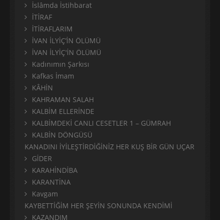
İslâmda İstihbarat
İTİRAF
İTİRAFLARIM
İVAN İLYİÇ’İN ÖLÜMÜ
İVAN İLYİÇ'İN ÖLÜMÜ
Kadınımın Şarkısı
Kafkas İmam
KÂHİN
KAHRAMAN SALAH
KALBİM ELLERİNDE
KALBİMDEKİ CANLI CESETLER 1 – GÜMRAH
KALBİN DÖNGÜSÜ
KANADINI İYİLEŞTİRDİĞİNİZ HER KUŞ BİR GÜN UÇAR
GİDER
KARAHİNDİBA
KARANTİNA
Kavgam
KAYBETTİĞİM HER ŞEYİN SONUNDA KENDİMİ
KAZANDIM