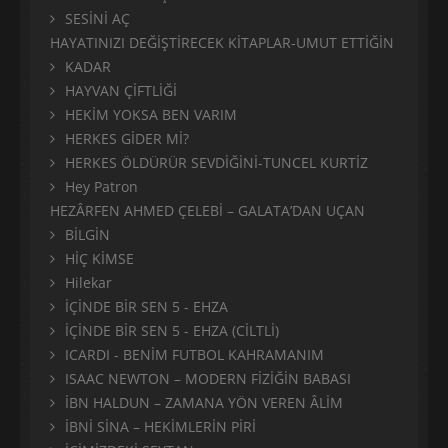
SESİNİ AÇ
HAYATINIZI DEĞİŞTİRECEK KİTAPLAR-UMUT ETTİĞİN
KADAR
HAYVAN ÇİFTLİĞİ
HEKİM YOKSA BEN VARIM
HERKES GİDER Mİ?
HERKES ÖLDÜRÜR SEVDİĞİNİ-TUNCEL KURTİZ
Hey Patron
HEZÂRFEN AHMED ÇELEBİ – GALATA’DAN UÇAN
BİLGİN
HİÇ KİMSE
Hilekar
İÇİNDE BİR SEN 5 - EHZA
İÇİNDE BİR SEN 5 - EHZA (CİLTLİ)
ICARDI - BENİM FUTBOL KAHRAMANIM
ISAAC NEWTON – MODERN FİZİĞİN BABASI
İBN HALDUN – ZAMANA YÖN VEREN ÂLİM
İBNİ SİNA – HEKİMLERİN PİRİ