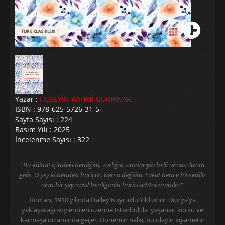
Yazar :
HÜSEYİN RAHMİ GÜRPINAR
ISBN : 978-625-5726-31-5
Sayfa Sayısı : 224
Basım Yılı : 2025
İncelenme Sayısı : 322
“Bu kâinat içindeki benliğim, varlığın sınırlarıyla belli olması lazım
gelir. O şey ki benden hariçtir, ben o değilim. Fakat bence hissedilir
olan bir şey nasıl benliğimin harici addolunabilir?”
Roman, 1910 yılında Halley Kuyruklu Yıldızı’nın Dünya’ya
yaklaşacağı söylentileri üzerine İstanbul’da yaşanan korku ve
karmaşa ortamında geçer. Dönemin halkı, bu olayın kıyametin