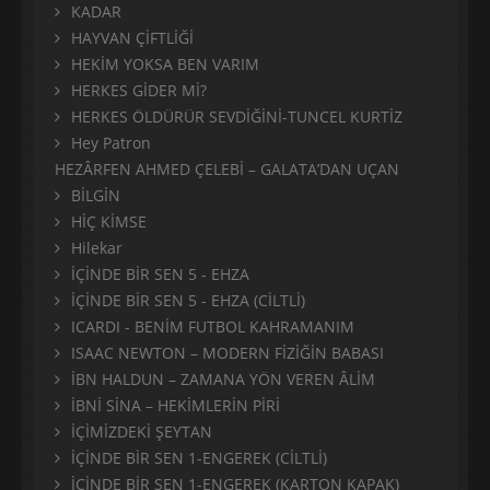
KADAR
HAYVAN ÇİFTLİĞİ
HEKİM YOKSA BEN VARIM
HERKES GİDER Mİ?
HERKES ÖLDÜRÜR SEVDİĞİNİ-TUNCEL KURTİZ
Hey Patron
HEZÂRFEN AHMED ÇELEBİ – GALATA’DAN UÇAN
BİLGİN
HİÇ KİMSE
Hilekar
İÇİNDE BİR SEN 5 - EHZA
İÇİNDE BİR SEN 5 - EHZA (CİLTLİ)
ICARDI - BENİM FUTBOL KAHRAMANIM
ISAAC NEWTON – MODERN FİZİĞİN BABASI
İBN HALDUN – ZAMANA YÖN VEREN ÂLİM
İBNİ SİNA – HEKİMLERİN PİRİ
İÇİMİZDEKİ ŞEYTAN
İÇİNDE BİR SEN 1-ENGEREK (CİLTLİ)
İÇİNDE BİR SEN 1-ENGEREK (KARTON KAPAK)