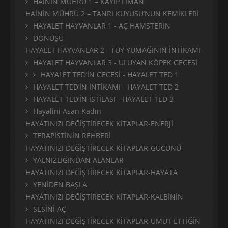
HAİNİN MÜHRÜ 1 – KAYIP LİMAN
HAİNİN MÜHRÜ 2 – TANRI KUYUSU’NUN KEMİKLERİ
HAYALET HAYVANLAR 1 - AÇ HAMSTERIN
DÖNÜŞÜ
HAYALET HAYVANLAR 2 - TÜY YUMAĞININ İNTİKAMI
HAYALET HAYVANLAR 3 - ULUYAN KÖPEK GECESİ
HAYALET TED’İN GECESİ - HAYALET TED 1
HAYALET TED’İN İNTİKAMI - HAYALET TED 2
HAYALET TED’İN İSTİLASI - HAYALET TED 3
Hayalini Asan Kadın
HAYATINIZI DEĞİŞTİRECEK KİTAPLAR-ENERJİ
TERAPİSTİNİN REHBERİ
HAYATINIZI DEĞİŞTİRECEK KİTAPLAR-GÜCÜNÜ
YALNIZLIĞINDAN ALANLAR
HAYATINIZI DEĞİŞTİRECEK KİTAPLAR-HAYATA
YENİDEN BAŞLA
HAYATINIZI DEĞİŞTİRECEK KİTAPLAR-KALBİNİN
SESİNİ AÇ
HAYATINIZI DEĞİŞTİRECEK KİTAPLAR-UMUT ETTİĞİN