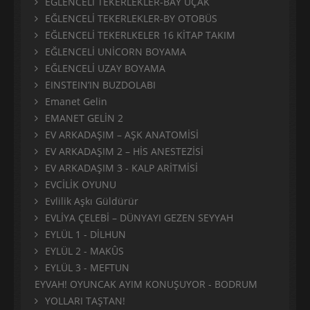
EĞLENCELİ TEKERLEKLER-BAY UÇAK
EĞLENCELİ TEKERLEKLER-BY OTOBÜS
EĞLENCELİ TEKERLKELER 16 KİTAP TAKIM
EĞLENCELİ UNİCORN BOYAMA
EĞLENCELİ UZAY BOYAMA
EINSTEIN’IN BUZDOLABI
Emanet Gelin
EMANET GELİN 2
EV ARKADAŞIM – AŞK ANATOMİSİ
EV ARKADAŞIM 2 – HİS ANESTEZİSİ
EV ARKADAŞIM 3 - KALP ARİTMİSİ
EVCİLİK OYUNU
Evlilik Aşkı Güldürür
EVLİYA ÇELEBİ – DÜNYAYI GEZEN SEYYAH
EYLÜL 1 - DİLHUN
EYLÜL 2 - MAKÛS
EYLÜL 3 - MEFTUN
EYVAH! OYUNCAK AYIM KONUŞUYOR - BODRUM
YOLLARI TAŞTAN!