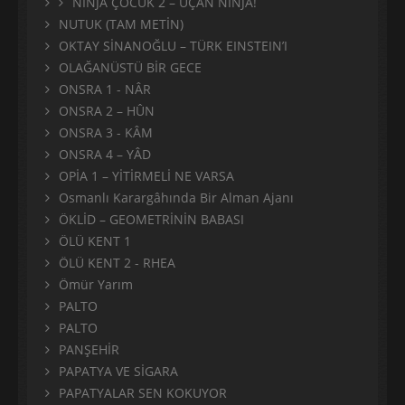
NİNJA ÇOCUK 2 – UÇAN NİNJA!
NUTUK (TAM METİN)
OKTAY SİNANOĞLU – TÜRK EINSTEIN’I
OLAĞANÜSTÜ BİR GECE
ONSRA 1 - NÂR
ONSRA 2 – HÛN
ONSRA 3 - KÂM
ONSRA 4 – YÂD
OPİA 1 – YİTİRMELİ NE VARSA
Osmanlı Karargâhında Bir Alman Ajanı
ÖKLİD – GEOMETRİNİN BABASI
ÖLÜ KENT 1
ÖLÜ KENT 2 - RHEA
Ömür Yarım
PALTO
PALTO
PANŞEHİR
PAPATYA VE SİGARA
PAPATYALAR SEN KOKUYOR