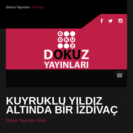
Dokuz Yayınları
/ Kitabig
Anasayfa
KUYRUKLU YILDIZ
Kurumsal
ALTINDA BİR İZDİVAÇ
Kitaplar
Dokuz Yayınları Kitap
Yazarlar