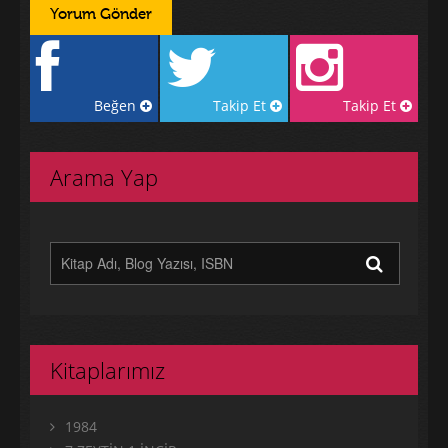
Beğen
Takip Et
Takip Et
Arama Yap
Kitaplarımız
1984