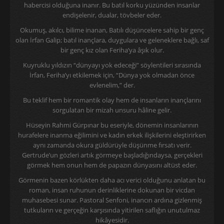
habercisi olduğuna inanır. Bu batıl korku yüzünden insanlar
endişelenir, dualar, tövbeler eder.
Okumuş, akılcı, bilime inanan, Batılı düşüncelere sahip bir genç
olan İrfan Galip; batıl inançlara, duygulara ve geleneklere bağlı, saf
bir genç kız olan Feriha’ya âşık olur.
Kuyruklu yıldızın “dünyayı yok edeceği” söylentileri sırasında
İrfan, Feriha’yı etkilemek için, “Dünya yok olmadan önce
evlenelim,” der.
Bu teklif hem bir romantik olay hem de insanların inançlarını
sorgulatan bir mizah unsuru hâline gelir.
Hüseyin Rahmi Gürpınar bu eseriyle, dönemin insanlarının
hurafelere inanma eğilimini ve kadın erkek ilişkilerini eleştirirken
aynı zamanda okura güldürüyle düşünme fırsatı verir.
Gertrude’un gözleri artık görmeye başladığındaysa, gerçekleri
görmek hem onun hem de papazın dünyasını altüst eder.
Görmenin bazen körlükten daha acı verici olduğunu anlatan bu
roman, insan ruhunun derinliklerine dokunan bir vicdan
muhasebesi sunar. Pastoral Senfoni, inancın ardına gizlenmiş
tutkuların ve gerçeğin karşısında yitirilen saflığın unutulmaz
hikâyesidir.