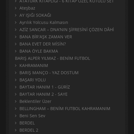
ATATÜRK KİTAPLIĞI - 6 KİTAP ÖZEL KUTULU SET
Ateşbaz
AY IŞIĞI SOKAĞI
Ayrılık Yolcusu Kalmasın
AZİZ SANCAR – DNA’NIN ŞİFRESİNİ ÇÖZEN DÂHİ
BANA BİR'AŞK ZAMAN VER
BANA EVET DER MİSİN?
BANA ÖYLE BAKMA
BARIŞ ALPER YILMAZ - BENİM FUTBOL
KAHRAMANIM
BARIŞ MANÇO - YAZ DOSTUM
BAŞARI YOLU
BAYTAR HANIM 1 - GÜRİZ
BAYTAR HANIM 2 - SAYE
Beklentiler Üzer
BELLINGHAM – BENİM FUTBOL KAHRAMANIM
Beni Sen Sev
BERDEL
BERDEL 2