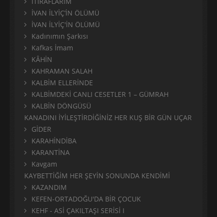
İTİRAFLARIM
İVAN İLYİÇ’İN ÖLÜMÜ
İVAN İLYİÇ'İN ÖLÜMÜ
Kadınımın Şarkısı
Kafkas İmam
KÂHİN
KAHRAMAN SALAH
KALBİM ELLERİNDE
KALBİMDEKİ CANLI CESETLER 1 – GÜMRAH
KALBİN DÖNGÜSÜ
KANADINI İYİLEŞTİRDİĞİNİZ HER KUŞ BİR GÜN UÇAR
GİDER
KARAHİNDİBA
KARANTİNA
Kavgam
KAYBETTİĞİM HER ŞEYİN SONUNDA KENDİMİ
KAZANDIM
KEFEN-ORTADOĞU'DA BİR ÇOCUK
KEHF - ASİ ÇAKILTAŞI SERİSİ I