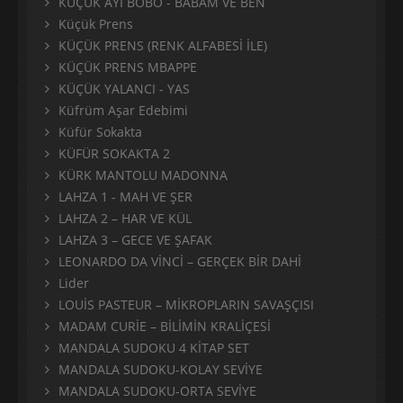
KÜÇÜK AYI BOBO - BABAM VE BEN
Küçük Prens
KÜÇÜK PRENS (RENK ALFABESİ İLE)
KÜÇÜK PRENS MBAPPE
KÜÇÜK YALANCI - YAS
Küfrüm Aşar Edebimi
Küfür Sokakta
KÜFÜR SOKAKTA 2
KÜRK MANTOLU MADONNA
LAHZA 1 - MAH VE ŞER
LAHZA 2 – HAR VE KÜL
LAHZA 3 – GECE VE ŞAFAK
LEONARDO DA VİNCİ – GERÇEK BİR DAHİ
Lider
LOUİS PASTEUR – MİKROPLARIN SAVAŞÇISI
MADAM CURİE – BİLİMİN KRALİÇESİ
MANDALA SUDOKU 4 KİTAP SET
MANDALA SUDOKU-KOLAY SEVİYE
MANDALA SUDOKU-ORTA SEVİYE