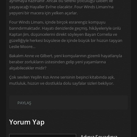
ayrılmaya hazırlanır. Ancak bu seferki yolculuğu Gilbert ile
yaşayacağı Hayaller Evi’ne olacaktır. Four Winds Limanı’na
yepyeni bir macera için yelken açarlar.
Four Winds Limanı, içinde birçok esrarengiz komşuyu
barındırmaktadır. Hayatı denizlerde geçmiş, hikâyeleriyle ünlü
Kaptan Jim, düşüncelerini direkt söyleyen Bayan Cornelia ve
güzelliğiyle herkesi büyülese de içinde büyük bir hüzün taşıyan
Leslie Moore…
Bakalım Anne ve Gilbert, yeni komşularının gizemli hayatlarıyla
beraber zorlukların üstesinden gelip yeni yaşamlarına
alışabilecekler midir?
Çok sevilen Yeşilin Kızı Anne serisinin beşinci kitabında aşk,
mutluluk, hüzün ve dostlukla dolu sayfalar sizleri bekliyor.
PAYLAŞ
Yorum Yap
Adınız Soyadınız