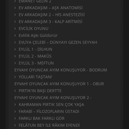
EMANET GELİN 2
EV ARKADAŞIM – AŞK ANATOMİSİ
EV ARKADAŞIM 2 – HİS ANESTEZİSİ
EV ARKADAŞIM 3 - KALP ARİTMİSİ
EVCİLİK OYUNU
Evlilik Aşkı Güldürür
EVLİYA ÇELEBİ – DÜNYAYI GEZEN SEYYAH
EYLÜL 1 - DİLHUN
EYLÜL 2 - MAKÛS
EYLÜL 3 - MEFTUN
EYVAH! OYUNCAK AYIM KONUŞUYOR - BODRUM
YOLLARI TAŞTAN!
EYVAH! OYUNCAK AYIM KONUŞUYOR 1 - OBUR
PIRTIK'IN BAŞI DERTTE
EYVAH! OYUNCAK AYIM KONUŞUYOR 2 -
KAHRAMAN PIRTIK SEN ÇOK YAŞA
FARABİ – FİLOZOFLARIN ÜSTADI
FARKLI BAK FARKLI GÖR
FELÂTUN BEY İLE RÂKIM EFENDİ