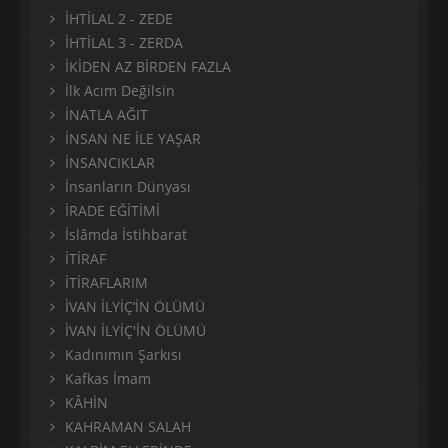
İHTİLAL 2 - ZEDE
İHTİLAL 3 - ZERDA
İKİDEN AZ BİRDEN FAZLA
İlk Acım Değilsin
İNATLA AĞIT
İNSAN NE İLE YAŞAR
İNSANCIKLAR
İnsanların Dünyası
İRADE EĞİTİMİ
İslâmda İstihbarat
İTİRAF
İTİRAFLARIM
İVAN İLYİÇ’İN ÖLÜMÜ
İVAN İLYİÇ'İN ÖLÜMÜ
Kadınımın Şarkısı
Kafkas İmam
KÂHİN
KAHRAMAN SALAH