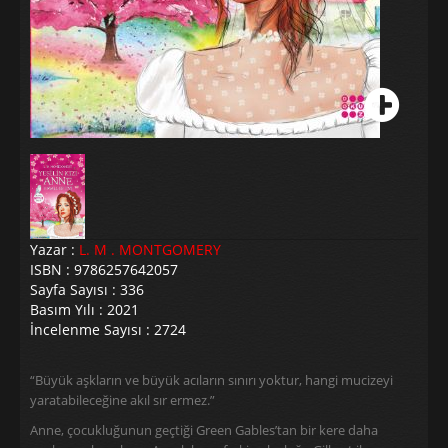
Yazar :
L. M . MONTGOMERY
ISBN : 9786257642057
Sayfa Sayısı : 336
Basım Yılı : 2021
İncelenme Sayısı : 2724
“Büyük aşkların ve büyük acıların sınırı yoktur, hangi mucizeyi
yaratabileceğine akıl sır ermez.”
Anne, çocukluğunun geçtiği Green Gables’tan bir kere daha