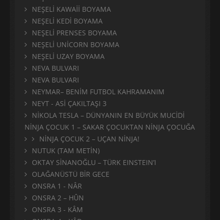
NEŞELİ KAWAİİ BOYAMA
NEŞELİ KEDİ BOYAMA
NEŞELİ PRENSES BOYAMA
NEŞELİ UNİCORN BOYAMA
NEŞELİ UZAY BOYAMA
NEVA BULVARI
NEVA BULVARI
NEYMAR– BENİM FUTBOL KAHRAMANIM
NEYT - ASİ ÇAKILTAŞI 3
NİKOLA TESLA – DÜNYANIN EN BÜYÜK MUCİDİ
NİNJA ÇOCUK 1 – SAKAR ÇOCUKTAN NİNJA ÇOCUĞA
NİNJA ÇOCUK 2 – UÇAN NİNJA!
NUTUK (TAM METİN)
OKTAY SİNANOĞLU – TÜRK EINSTEIN’I
OLAĞANÜSTÜ BİR GECE
ONSRA 1 - NÂR
ONSRA 2 – HÛN
ONSRA 3 - KÂM