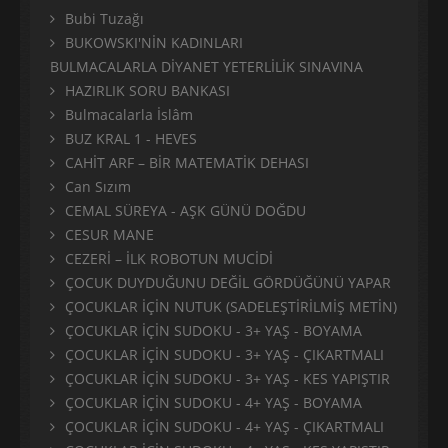
Bubi Tuzağı
BUKOWSKI'NİN KADINLARI
BULMACALARLA DİYANET YETERLİLİK SINAVINA
HAZIRLIK SORU BANKASI
Bulmacalarla İslâm
BUZ KRAL 1 - HEVES
CAHİT ARF – BİR MATEMATİK DEHASI
Can Sızım
CEMAL SÜREYA - AŞK GÜNÜ DOĞDU
CESUR MANE
CEZERİ – İLK ROBOTUN MUCİDİ
ÇOCUK DUYDUĞUNU DEĞİL GÖRDÜĞÜNÜ YAPAR
ÇOCUKLAR İÇİN NUTUK (SADELEŞTİRİLMİŞ METİN)
ÇOCUKLAR İÇİN SUDOKU - 3+ YAŞ - BOYAMA
ÇOCUKLAR İÇİN SUDOKU - 3+ YAŞ - ÇIKARTMALI
ÇOCUKLAR İÇİN SUDOKU - 3+ YAŞ - KES YAPIŞTIR
ÇOCUKLAR İÇİN SUDOKU - 4+ YAŞ - BOYAMA
ÇOCUKLAR İÇİN SUDOKU - 4+ YAŞ - ÇIKARTMALI