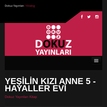
Dokuz Yayınları
/ Kitabig
Anasayfa
YEŞİLİN KIZI ANNE 5 -
Kurumsal
HAYALLER EVİ
Kitaplar
Dokuz Yayınları Kitap
Yazarlar