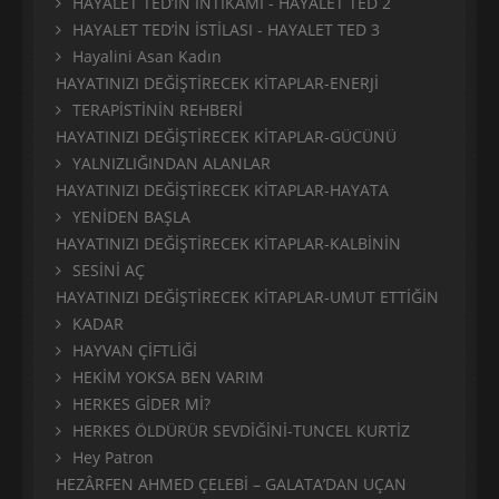
HAYALET TED’İN İNTİKAMI - HAYALET TED 2
HAYALET TED’İN İSTİLASI - HAYALET TED 3
Hayalini Asan Kadın
HAYATINIZI DEĞİŞTİRECEK KİTAPLAR-ENERJİ
TERAPİSTİNİN REHBERİ
HAYATINIZI DEĞİŞTİRECEK KİTAPLAR-GÜCÜNÜ
YALNIZLIĞINDAN ALANLAR
HAYATINIZI DEĞİŞTİRECEK KİTAPLAR-HAYATA
YENİDEN BAŞLA
HAYATINIZI DEĞİŞTİRECEK KİTAPLAR-KALBİNİN
SESİNİ AÇ
HAYATINIZI DEĞİŞTİRECEK KİTAPLAR-UMUT ETTİĞİN
KADAR
HAYVAN ÇİFTLİĞİ
HEKİM YOKSA BEN VARIM
HERKES GİDER Mİ?
HERKES ÖLDÜRÜR SEVDİĞİNİ-TUNCEL KURTİZ
Hey Patron
HEZÂRFEN AHMED ÇELEBİ – GALATA’DAN UÇAN