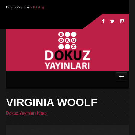
Dokuz Yayınları
/ Kitabig
Anasayfa
VIRGINIA WOOLF
Kurumsal
Dokuz Yayınları Kitap
Kitaplar
Yazarlar