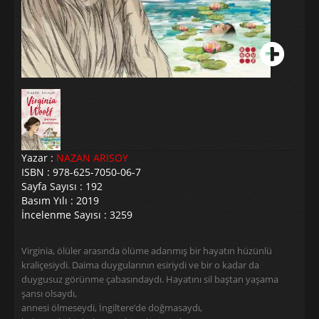
Yazar :
NAZAN ARISOY
ISBN : 978-625-7050-06-7
Sayfa Sayısı : 192
Basım Yılı : 2019
İncelenme Sayısı : 3259
Virginia, ölüler arasında ölüme adanmış bir hayatın hüzünlü
kraliçesiydi. Daima duygularının esiriydi ve bir o kadar da
duygusuz görünme çabasındaydı. Hayatını sil baştan yaşama
şansı olsaydı,
annesi ölmeseydi, İngiltere’de doğmasaydı,