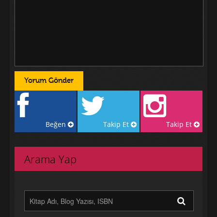
Beğen
Takip Et
Takip Et
Arama Yap