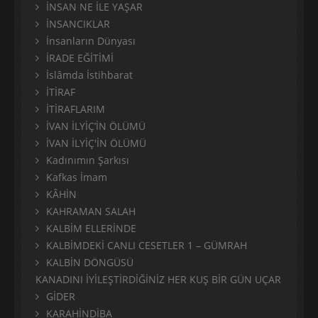
İNSAN NE İLE YAŞAR
İNSANCIKLAR
İnsanların Dünyası
İRADE EĞİTİMİ
İslâmda İstihbarat
İTİRAF
İTİRAFLARIM
İVAN İLYİÇ’İN ÖLÜMÜ
İVAN İLYİÇ'İN ÖLÜMÜ
Kadınımın Şarkısı
Kafkas İmam
KÂHİN
KAHRAMAN SALAH
KALBİM ELLERİNDE
KALBİMDEKİ CANLI CESETLER 1 – GÜMRAH
KALBİN DÖNGÜSÜ
KANADINI İYİLEŞTİRDİĞİNİZ HER KUŞ BİR GÜN UÇAR
GİDER
KARAHİNDİBA