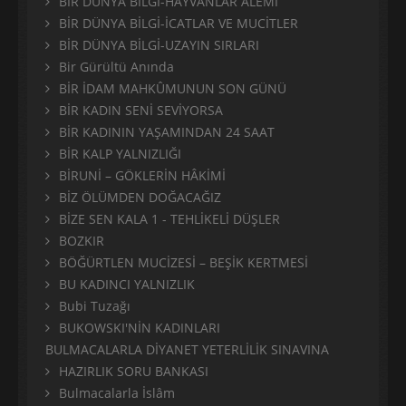
BİR DÜNYA BİLGİ-HAYVANLAR ALEMİ
BİR DÜNYA BİLGİ-İCATLAR VE MUCİTLER
BİR DÜNYA BİLGİ-UZAYIN SIRLARI
Bir Gürültü Anında
BİR İDAM MAHKÛMUNUN SON GÜNÜ
BİR KADIN SENİ SEVİYORSA
BİR KADININ YAŞAMINDAN 24 SAAT
BİR KALP YALNIZLIĞI
BİRUNİ – GÖKLERİN HÂKİMİ
BİZ ÖLÜMDEN DOĞACAĞIZ
BİZE SEN KALA 1 - TEHLİKELİ DÜŞLER
BOZKIR
BÖĞÜRTLEN MUCİZESİ – BEŞİK KERTMESİ
BU KADINCI YALNIZLIK
Bubi Tuzağı
BUKOWSKI'NİN KADINLARI
BULMACALARLA DİYANET YETERLİLİK SINAVINA
HAZIRLIK SORU BANKASI
Bulmacalarla İslâm