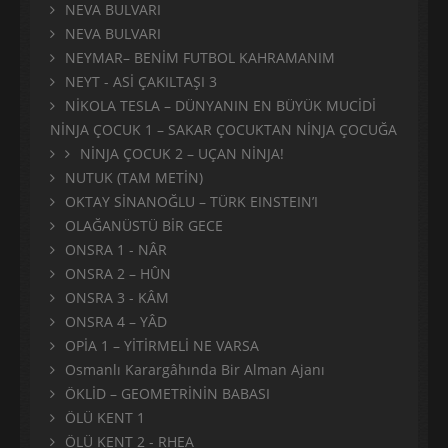
NEVA BULVARI
NEVA BULVARI
NEYMAR– BENİM FUTBOL KAHRAMANIM
NEYT - ASİ ÇAKILTAŞI 3
NİKOLA TESLA – DÜNYANIN EN BÜYÜK MUCİDİ
NİNJA ÇOCUK 1 – SAKAR ÇOCUKTAN NİNJA ÇOCUĞA
NİNJA ÇOCUK 2 – UÇAN NİNJA!
NUTUK (TAM METİN)
OKTAY SİNANOĞLU – TÜRK EINSTEIN’I
OLAĞANÜSTÜ BİR GECE
ONSRA 1 - NÂR
ONSRA 2 – HÛN
ONSRA 3 - KÂM
ONSRA 4 – YÂD
OPİA 1 – YİTİRMELİ NE VARSA
Osmanlı Karargâhında Bir Alman Ajanı
ÖKLİD – GEOMETRİNİN BABASI
ÖLÜ KENT 1
ÖLÜ KENT 2 - RHEA