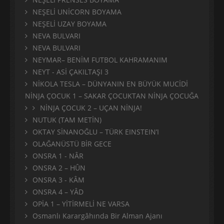
NEŞELİ UNİCORN BOYAMA
NEŞELİ UZAY BOYAMA
NEVA BULVARI
NEVA BULVARI
NEYMAR– BENİM FUTBOL KAHRAMANIM
NEYT - ASİ ÇAKILTAŞI 3
NİKOLA TESLA – DÜNYANIN EN BÜYÜK MUCİDİ
NİNJA ÇOCUK 1 – SAKAR ÇOCUKTAN NİNJA ÇOCUĞA
NİNJA ÇOCUK 2 – UÇAN NİNJA!
NUTUK (TAM METİN)
OKTAY SİNANOĞLU – TÜRK EINSTEIN’I
OLAĞANÜSTÜ BİR GECE
ONSRA 1 - NÂR
ONSRA 2 – HÛN
ONSRA 3 - KÂM
ONSRA 4 – YÂD
OPİA 1 – YİTİRMELİ NE VARSA
Osmanlı Karargâhında Bir Alman Ajanı