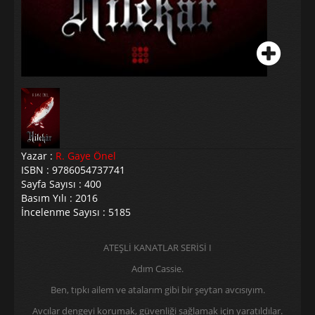
Yazar :
R. Gaye Önel
ISBN : 9786054737741
Sayfa Sayısı : 400
Basım Yılı : 2016
İncelenme Sayısı : 5185
ATEŞLİ KANATLAR SERİSİ I
Adım Cassie.
Ben, tıpkı ailem ve atalarım gibi bir şeytan avcısıyım.
Avcılar dengeyi korumak, güvenliği sağlamak için yaratıldılar.