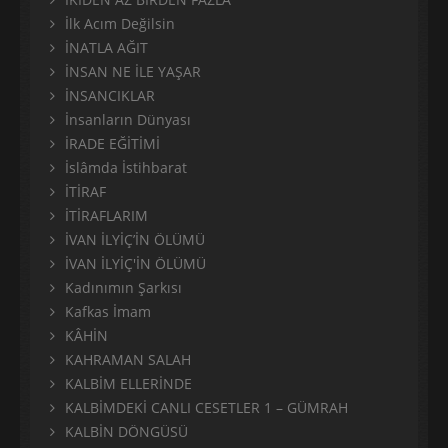
İlk Acım Değilsin
İNATLA AĞIT
İNSAN NE İLE YAŞAR
İNSANCIKLAR
İnsanların Dünyası
İRADE EĞİTİMİ
İslâmda İstihbarat
İTİRAF
İTİRAFLARIM
İVAN İLYİÇ’İN ÖLÜMÜ
İVAN İLYİÇ'İN ÖLÜMÜ
Kadınımın Şarkısı
Kafkas İmam
KÂHİN
KAHRAMAN SALAH
KALBİM ELLERİNDE
KALBİMDEKİ CANLI CESETLER 1 – GÜMRAH
KALBİN DÖNGÜSÜ