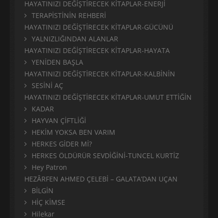
HAYATINIZI DEĞİŞTİRECEK KİTAPLAR-ENERJİ
TERAPİSTİNİN REHBERİ
HAYATINIZI DEĞİŞTİRECEK KİTAPLAR-GÜCÜNÜ
YALNIZLIĞINDAN ALANLAR
HAYATINIZI DEĞİŞTİRECEK KİTAPLAR-HAYATA
YENİDEN BAŞLA
HAYATINIZI DEĞİŞTİRECEK KİTAPLAR-KALBİNİN
SESİNİ AÇ
HAYATINIZI DEĞİŞTİRECEK KİTAPLAR-UMUT ETTİĞİN
KADAR
HAYVAN ÇİFTLİĞİ
HEKİM YOKSA BEN VARIM
HERKES GİDER Mİ?
HERKES ÖLDÜRÜR SEVDİĞİNİ-TUNCEL KURTİZ
Hey Patron
HEZÂRFEN AHMED ÇELEBİ – GALATA’DAN UÇAN
BİLGİN
HİÇ KİMSE
Hilekar