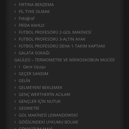
FIRTINA BENZEMA
FİL TYKE OLMAK
Fotoğraf
FRİDA KAHLO
FUTBOL PROFESÖRÜ 2-GOL MAKİNESİ
FUTBOL PROFESÖRÜ 3-ALTIN AYAK
FUTBOL PROFESÖRÜ DEHA 1-TAKIM KAPTANI
GALATA SOKAĞI
GALİLEO – TERMOMETRE VE MİKROSKOBUN MUCİDİ
Gece Uçuşu
GEÇER SANDIM
GELİN
GELMEYENİ BEKLEMEK
GENÇ WERTHER’İN ACILARI
GENÇLER İÇİN NUTUK
GEOMETRİ
GOL MAKİNESİ LEWANDOWSKİ
GÖĞSÜNDEKİ UYKUMU BÖLME
GÖKYÜZÜM MAVİ