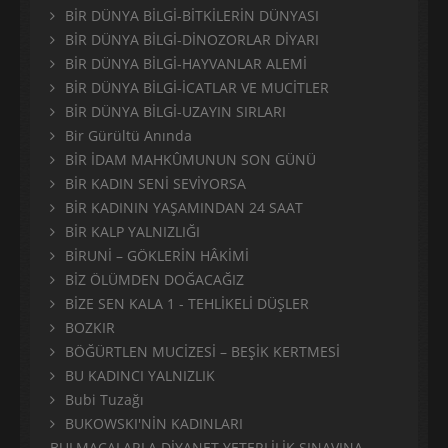
BİR DÜNYA BİLGİ-BİTKİLERİN DÜNYASI
BİR DÜNYA BİLGİ-DİNOZORLAR DİYARI
BİR DÜNYA BİLGİ-HAYVANLAR ALEMİ
BİR DÜNYA BİLGİ-İCATLAR VE MUCİTLER
BİR DÜNYA BİLGİ-UZAYIN SIRLARI
Bir Gürültü Anında
BİR İDAM MAHKÛMUNUN SON GÜNÜ
BİR KADIN SENİ SEVİYORSA
BİR KADININ YAŞAMINDAN 24 SAAT
BİR KALP YALNIZLIĞI
BİRUNİ – GÖKLERİN HÂKİMİ
BİZ ÖLÜMDEN DOĞACAĞIZ
BİZE SEN KALA 1 - TEHLİKELİ DÜŞLER
BOZKIR
BÖĞÜRTLEN MUCİZESİ – BEŞİK KERTMESİ
BU KADINCI YALNIZLIK
Bubi Tuzağı
BUKOWSKI'NİN KADINLARI
BULMACALARLA DİYANET YETERLİLİK SINAVINA