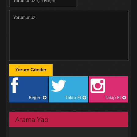
Beğen
Takip Et
Takip Et
Arama Yap