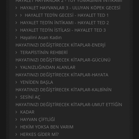
HAYALET HAYVANLAR 2 - TÜY YUMAĞININ İNTİKAMI
HAYALET HAYVANLAR 3 - ULUYAN KÖPEK GECESİ
HAYALET TED’İN GECESİ - HAYALET TED 1
HAYALET TED’İN İNTİKAMI - HAYALET TED 2
HAYALET TED’İN İSTİLASI - HAYALET TED 3
Hayalini Asan Kadın
HAYATINIZI DEĞİŞTİRECEK KİTAPLAR-ENERJİ
TERAPİSTİNİN REHBERİ
HAYATINIZI DEĞİŞTİRECEK KİTAPLAR-GÜCÜNÜ
YALNIZLIĞINDAN ALANLAR
HAYATINIZI DEĞİŞTİRECEK KİTAPLAR-HAYATA
YENİDEN BAŞLA
HAYATINIZI DEĞİŞTİRECEK KİTAPLAR-KALBİNİN
SESİNİ AÇ
HAYATINIZI DEĞİŞTİRECEK KİTAPLAR-UMUT ETTİĞİN
KADAR
HAYVAN ÇİFTLİĞİ
HEKİM YOKSA BEN VARIM
HERKES GİDER Mİ?