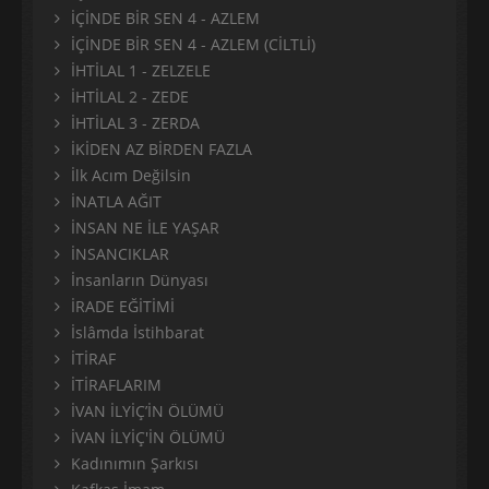
İÇİNDE BİR SEN 4 - AZLEM
İÇİNDE BİR SEN 4 - AZLEM (CİLTLİ)
İHTİLAL 1 - ZELZELE
İHTİLAL 2 - ZEDE
İHTİLAL 3 - ZERDA
İKİDEN AZ BİRDEN FAZLA
İlk Acım Değilsin
İNATLA AĞIT
İNSAN NE İLE YAŞAR
İNSANCIKLAR
İnsanların Dünyası
İRADE EĞİTİMİ
İslâmda İstihbarat
İTİRAF
İTİRAFLARIM
İVAN İLYİÇ’İN ÖLÜMÜ
İVAN İLYİÇ'İN ÖLÜMÜ
Kadınımın Şarkısı