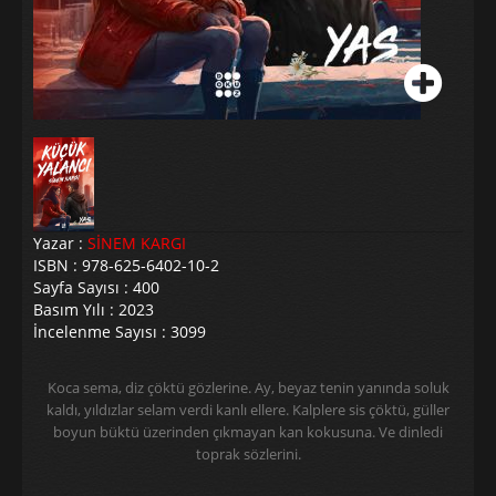
Yazar :
SİNEM KARGI
ISBN : 978-625-6402-10-2
Sayfa Sayısı : 400
Basım Yılı : 2023
İncelenme Sayısı : 3099
Koca sema, diz çöktü gözlerine. Ay, beyaz tenin yanında soluk
kaldı, yıldızlar selam verdi kanlı ellere. Kalplere sis çöktü, güller
boyun büktü üzerinden çıkmayan kan kokusuna. Ve dinledi
toprak sözlerini.