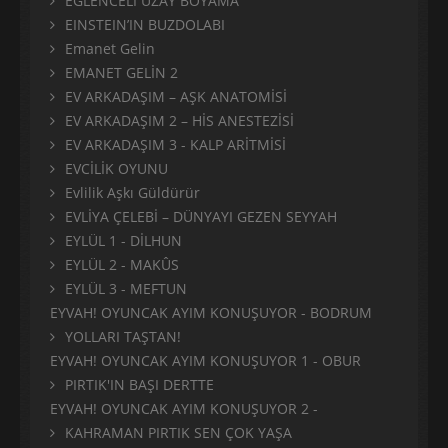
EĞLENCELİ UZAY BOYAMA
EINSTEIN’IN BUZDOLABI
Emanet Gelin
EMANET GELİN 2
EV ARKADAŞIM – AŞK ANATOMİSİ
EV ARKADAŞIM 2 – HİS ANESTEZİSİ
EV ARKADAŞIM 3 - KALP ARİTMİSİ
EVCİLİK OYUNU
Evlilik Aşkı Güldürür
EVLİYA ÇELEBİ – DÜNYAYI GEZEN SEYYAH
EYLÜL 1 - DİLHUN
EYLÜL 2 - MAKÛS
EYLÜL 3 - MEFTUN
EYVAH! OYUNCAK AYIM KONUŞUYOR - BODRUM
YOLLARI TAŞTAN!
EYVAH! OYUNCAK AYIM KONUŞUYOR 1 - OBUR
PIRTIK'IN BAŞI DERTTE
EYVAH! OYUNCAK AYIM KONUŞUYOR 2 -
KAHRAMAN PIRTIK SEN ÇOK YAŞA