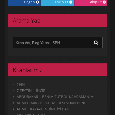
Beğen
Takip Et
Takip Et
Arama Yap
Kitaplarımız
1984
7 ZEYTİN 1 İNCİR
ABOUBAKAR – BENİM FUTBOL KAHRAMANIM
AHMED ARİF-TERKETMEDİ SEVDAN BENİ
AHMET KAYA-KENDİNE İYİ BAK