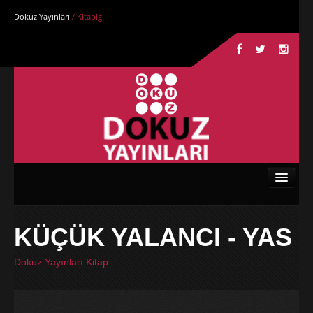
Dokuz Yayınları
/ Kitabig
Anasayfa
KÜÇÜK YALANCI - YAS
Kurumsal
Dokuz Yayınları Kitap
Kitaplar
Yazarlar