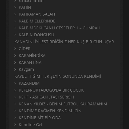
Kafkas İmam
KÂHİN
KAHRAMAN SALAH
KALBİM ELLERİNDE
KALBİMDEKİ CANLI CESETLER 1 – GÜMRAH
KALBİN DÖNGÜSÜ
KANADINI İYİLEŞTİRDİĞİNİZ HER KUŞ BİR GÜN UÇAR
GİDER
KARAHİNDİBA
KARANTİNA
Kavgam
KAYBETTİĞİM HER ŞEYİN SONUNDA KENDİMİ
KAZANDIM
KEFEN-ORTADOĞU'DA BİR ÇOCUK
KEHF - ASİ ÇAKILTAŞI SERİSİ I
KENAN YILDIZ - BENİM FUTBOL KAHRAMANIM
KENDİME RAĞMEN KENDİM İÇİN
KENDİNE AİT BİR ODA
Kendine Gel