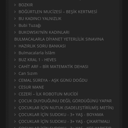
BOZKIR
BÖĞÜRTLEN MUCİZESİ – BEŞİK KERTMESİ
BU KADINCI YALNIZLIK
Bubi Tuzağı
BUKOWSKI'NİN KADINLARI
BULMACALARLA DİYANET YETERLİLİK SINAVINA
HAZIRLIK SORU BANKASI
Bulmacalarla İslâm
BUZ KRAL 1 - HEVES
CAHİT ARF – BİR MATEMATİK DEHASI
Can Sızım
CEMAL SÜREYA - AŞK GÜNÜ DOĞDU
CESUR MANE
CEZERİ – İLK ROBOTUN MUCİDİ
ÇOCUK DUYDUĞUNU DEĞİL GÖRDÜĞÜNÜ YAPAR
ÇOCUKLAR İÇİN NUTUK (SADELEŞTİRİLMİŞ METİN)
ÇOCUKLAR İÇİN SUDOKU - 3+ YAŞ - BOYAMA
ÇOCUKLAR İÇİN SUDOKU - 3+ YAŞ - ÇIKARTMALI