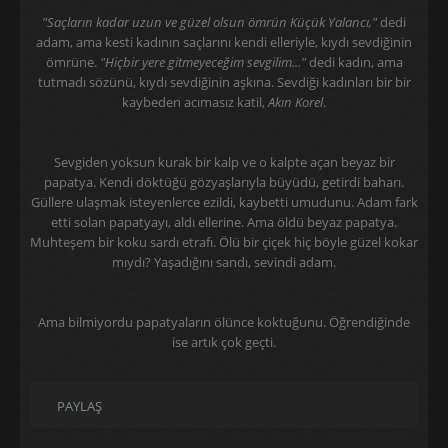
"Saçların kadar uzun ve güzel olsun ömrün Küçük Yalancı,"
dedi
adam, ama kesti kadının saçlarını kendi elleriyle, kıydı sevdiğinin
ömrüne.
"Hiçbir yere gitmeyeceğim sevgilim..."
dedi kadın, ama
tutmadı sözünü, kıydı sevdiğinin aşkına. Sevdiği kadınları bir bir
kaybeden acımasız katil,
Akın Korel
.
Sevgiden yoksun kurak bir kalp ve o kalpte açan beyaz bir
papatya. Kendi döktüğü gözyaşlarıyla büyüdü, getirdi baharı.
Güllere ulaşmak isteyenlerce ezildi, kaybetti umudunu. Adam fark
etti solan papatyayı, aldı ellerine. Ama öldü beyaz papatya.
Muhteşem bir koku sardı etrafı. Ölü bir çiçek hiç böyle güzel kokar
mıydı? Yaşadığını sandı, sevindi adam.
Ama bilmiyordu papatyaların ölünce koktuğunu. Öğrendiğinde
ise artık çok geçti.
PAYLAŞ