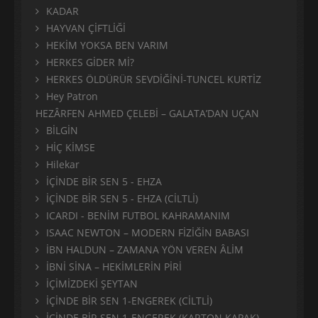
KADAR
HAYVAN ÇİFTLİĞİ
HEKİM YOKSA BEN VARIM
HERKES GİDER Mİ?
HERKES ÖLDÜRÜR SEVDİĞİNİ-TUNCEL KURTİZ
Hey Patron
HEZÂRFEN AHMED ÇELEBİ – GALATA’DAN UÇAN
BİLGİN
HİÇ KİMSE
Hilekar
İÇİNDE BİR SEN 5 - EHZA
İÇİNDE BİR SEN 5 - EHZA (CİLTLİ)
ICARDI - BENİM FUTBOL KAHRAMANIM
ISAAC NEWTON – MODERN FİZİĞİN BABASI
İBN HALDUN – ZAMANA YÖN VEREN ÂLİM
İBNİ SİNA – HEKİMLERİN PİRİ
İÇİMİZDEKİ ŞEYTAN
İÇİNDE BİR SEN 1-ENGEREK (CİLTLİ)
İÇİNDE BİR SEN 1-ENGEREK (KARTON KAPAK)