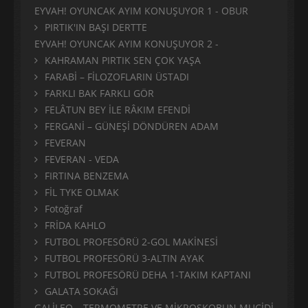
EYVAH! OYUNCAK AYIM KONUŞUYOR 1 - OBUR
PIRTIK'IN BAŞI DERTTE
EYVAH! OYUNCAK AYIM KONUŞUYOR 2 -
KAHRAMAN PIRTIK SEN ÇOK YAŞA
FARABİ – FİLOZOFLARIN ÜSTADI
FARKLI BAK FARKLI GÖR
FELÂTUN BEY İLE RÂKIM EFENDİ
FERGANİ – GÜNEŞİ DÖNDÜREN ADAM
FEVERAN
FEVERAN - VEDA
FIRTINA BENZEMA
FİL TYKE OLMAK
Fotoğraf
FRİDA KAHLO
FUTBOL PROFESÖRÜ 2-GOL MAKİNESİ
FUTBOL PROFESÖRÜ 3-ALTIN AYAK
FUTBOL PROFESÖRÜ DEHA 1-TAKIM KAPTANI
GALATA SOKAĞI
GALİLEO – TERMOMETRE VE MİKROSKOBUN MUCİDİ