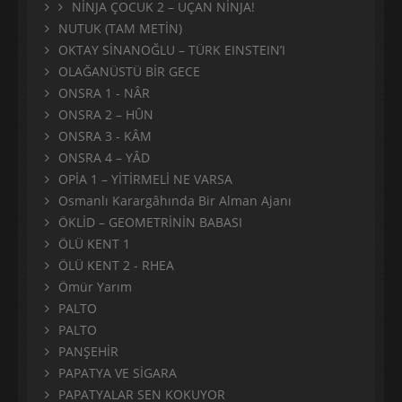
NİNJA ÇOCUK 2 – UÇAN NİNJA!
NUTUK (TAM METİN)
OKTAY SİNANOĞLU – TÜRK EINSTEIN’I
OLAĞANÜSTÜ BİR GECE
ONSRA 1 - NÂR
ONSRA 2 – HÛN
ONSRA 3 - KÂM
ONSRA 4 – YÂD
OPİA 1 – YİTİRMELİ NE VARSA
Osmanlı Karargâhında Bir Alman Ajanı
ÖKLİD – GEOMETRİNİN BABASI
ÖLÜ KENT 1
ÖLÜ KENT 2 - RHEA
Ömür Yarım
PALTO
PALTO
PANŞEHİR
PAPATYA VE SİGARA
PAPATYALAR SEN KOKUYOR