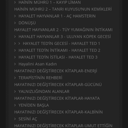
HAİNİN MÜHRÜ 1 – KAYIP LİMAN
HAİNİN MÜHRÜ 2 – TANRI KUYUSU’NUN KEMİKLERİ
HAYALET HAYVANLAR 1 - AÇ HAMSTERIN
DÖNÜŞÜ
HAYALET HAYVANLAR 2 - TÜY YUMAĞININ İNTİKAMI
HAYALET HAYVANLAR 3 - ULUYAN KÖPEK GECESİ
HAYALET TED’İN GECESİ - HAYALET TED 1
HAYALET TED’İN İNTİKAMI - HAYALET TED 2
HAYALET TED’İN İSTİLASI - HAYALET TED 3
Hayalini Asan Kadın
HAYATINIZI DEĞİŞTİRECEK KİTAPLAR-ENERJİ
TERAPİSTİNİN REHBERİ
HAYATINIZI DEĞİŞTİRECEK KİTAPLAR-GÜCÜNÜ
YALNIZLIĞINDAN ALANLAR
HAYATINIZI DEĞİŞTİRECEK KİTAPLAR-HAYATA
YENİDEN BAŞLA
HAYATINIZI DEĞİŞTİRECEK KİTAPLAR-KALBİNİN
SESİNİ AÇ
HAYATINIZI DEĞİŞTİRECEK KİTAPLAR-UMUT ETTİĞİN