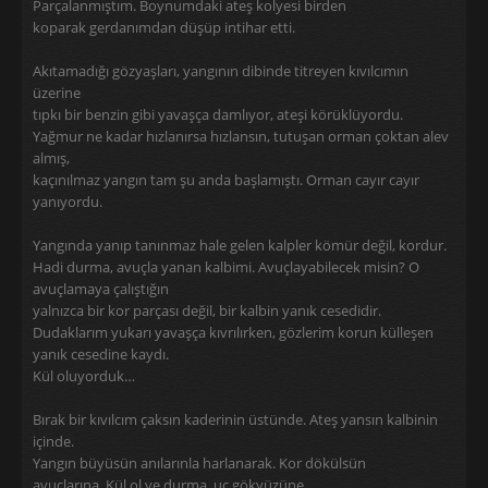
Parçalanmıştım. Boynumdaki ateş kolyesi birden
koparak gerdanımdan düşüp intihar etti.
Akıtamadığı gözyaşları, yangının dibinde titreyen kıvılcımın
üzerine
tıpkı bir benzin gibi yavaşça damlıyor, ateşi körüklüyordu.
Yağmur ne kadar hızlanırsa hızlansın, tutuşan orman çoktan alev
almış,
kaçınılmaz yangın tam şu anda başlamıştı. Orman cayır cayır
yanıyordu.
Yangında yanıp tanınmaz hale gelen kalpler kömür değil, kordur.
Hadi durma, avuçla yanan kalbimi. Avuçlayabilecek misin? O
avuçlamaya çalıştığın
yalnızca bir kor parçası değil, bir kalbin yanık cesedidir.
Dudaklarım yukarı yavaşça kıvrılırken, gözlerim korun külleşen
yanık cesedine kaydı.
Kül oluyorduk…
Bırak bir kıvılcım çaksın kaderinin üstünde. Ateş yansın kalbinin
içinde.
Yangın büyüsün anılarınla harlanarak. Kor dökülsün
avuçlarına. Kül ol ve durma, uç gökyüzüne.