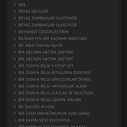
BEŞ
BEYAZ GECELER
BEYAZ ZAMBAKLAR ÜLKESİNDE
BEYAZ ZAMBAKLAR ÜLKESİNDE
BEYNİNİZİ ÖZGÜRLEŞTİRİN
BİLİNMEYEN BİR KADININ MEKTUBU
Bir Adım Sonrası Ayrılık
BİR DELİNİN HATIRA DEFTERİ
BİR DELİNİN HATIRA DEFTERİ
BİR DÜNYA BİLGİ 5 KİTAP SET
BİR DÜNYA BİLGİ-BİTKİLERİN DÜNYASI
BİR DÜNYA BİLGİ-DİNOZORLAR DİYARI
BİR DÜNYA BİLGİ-HAYVANLAR ALEMİ
BİR DÜNYA BİLGİ-İCATLAR VE MUCİTLER
BİR DÜNYA BİLGİ-UZAYIN SIRLARI
Bir Gürültü Anında
BİR İDAM MAHKÛMUNUN SON GÜNÜ
BİR KADIN SENİ SEVİYORSA
BİR KADININ YAŞAMINDAN 24 SAAT