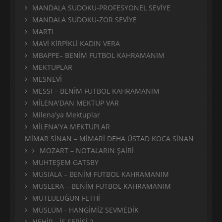
MANDALA SUDOKU-PROFESYONEL SEVİYE
MANDALA SUDOKU-ZOR SEVİYE
MARTI
MAVİ KİRPİKLİ KADIN VERA
MBAPPE– BENİM FUTBOL KAHRAMANIM
MEKTUPLAR
MESNEVİ
MESSI – BENİM FUTBOL KAHRAMANIM
MİLENA'DAN MEKTUP VAR
Milena'ya Mektuplar
MİLENA'YA MEKTUPLAR
MİMAR SİNAN – MİMARİ DEHA ÜSTAD KOCA SİNAN
MOZART – NOTALARIN ŞAİRİ
MUHTEŞEM GATSBY
MUSIALA – BENİM FUTBOL KAHRAMANIM
MUSLERA – BENİM FUTBOL KAHRAMANIM
MUTLULUĞUN FETHİ
MÜSLÜM - HANGİMİZ SEVMEDİK
NEHİR - İS SERİSİ 2