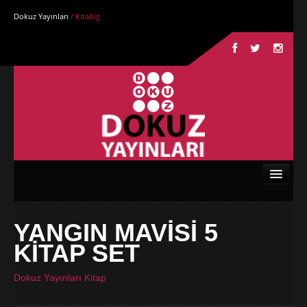
Dokuz Yayınları
/ Kitabig
Anasayfa
YANGIN MAVİSİ 5
Kurumsal
KİTAP SET
Kitaplar
Dokuz Yayınları Kitap
Yazarlar