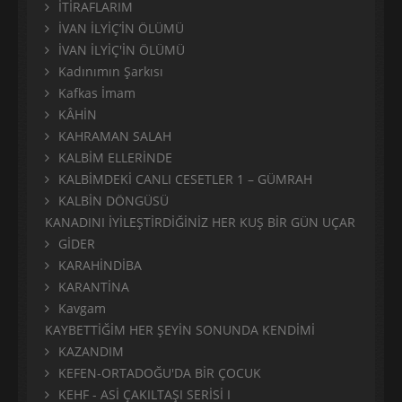
İTİRAFLARIM
İVAN İLYİÇ’İN ÖLÜMÜ
İVAN İLYİÇ'İN ÖLÜMÜ
Kadınımın Şarkısı
Kafkas İmam
KÂHİN
KAHRAMAN SALAH
KALBİM ELLERİNDE
KALBİMDEKİ CANLI CESETLER 1 – GÜMRAH
KALBİN DÖNGÜSÜ
KANADINI İYİLEŞTİRDİĞİNİZ HER KUŞ BİR GÜN UÇAR
GİDER
KARAHİNDİBA
KARANTİNA
Kavgam
KAYBETTİĞİM HER ŞEYİN SONUNDA KENDİMİ
KAZANDIM
KEFEN-ORTADOĞU'DA BİR ÇOCUK
KEHF - ASİ ÇAKILTAŞI SERİSİ I