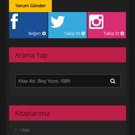
Beğen
Takip Et
Takip Et
Arama Yap
Kitaplarımız
1984