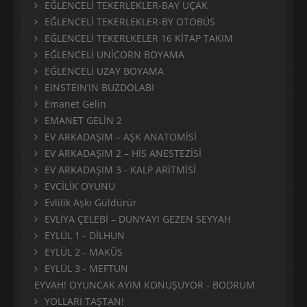
EĞLENCELİ TEKERLEKLER-BAY UÇAK
EĞLENCELİ TEKERLEKLER-BY OTOBÜS
EĞLENCELİ TEKERLKELER 16 KİTAP TAKIM
EĞLENCELİ UNİCORN BOYAMA
EĞLENCELİ UZAY BOYAMA
EINSTEIN’IN BUZDOLABI
Emanet Gelin
EMANET GELİN 2
EV ARKADAŞIM – AŞK ANATOMİSİ
EV ARKADAŞIM 2 – HİS ANESTEZİSİ
EV ARKADAŞIM 3 - KALP ARİTMİSİ
EVCİLİK OYUNU
Evlilik Aşkı Güldürür
EVLİYA ÇELEBİ – DÜNYAYI GEZEN SEYYAH
EYLÜL 1 - DİLHUN
EYLÜL 2 - MAKÛS
EYLÜL 3 - MEFTUN
EYVAH! OYUNCAK AYIM KONUŞUYOR - BODRUM
YOLLARI TAŞTAN!