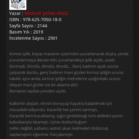
Yazar :
BİNNUR ŞAFAK NİGİZ
ISBN : 978-625-7050-18-0
Sayfa Sayısı : 2144
Basım Yılı : 2019
İncelenme Sayısı : 2901
Kırmızı iplik, beyaz masanın üzerinden yuvarlanarak düştü, yerde
yuvarlanmaya devam etti; yuvarlandıkça iplik açıldı, uzadı,
durmadı. Döndü, döndü, döndü… Genç kadının ayak ucuna
çarparak durdu, genç kadının mavi gözleri kırmızı ipliğin ucuna
takıldı; aynı anda, kırmızı ipliğin metrelerce uzağındaki ucunu
izleyen mavi gözler ise bir adama aitti.
Romanın sayfası yeniden açıldı.
Kalbimin atışları, ritmini koruyup hayatta kalabilmek için
mücadele ediyordu. Karanlık her yerimi sarmıştı.
Karanlık beni kucaklamış, ışığın girebileceği tüm delikleri acının
kabuklarıyla tıkamıştı. İçime doldurduğum
nefes değildi, yabancı sesten akan kelimeleri doldurup
saplamıştım ciğerime. Parçalamıştı.