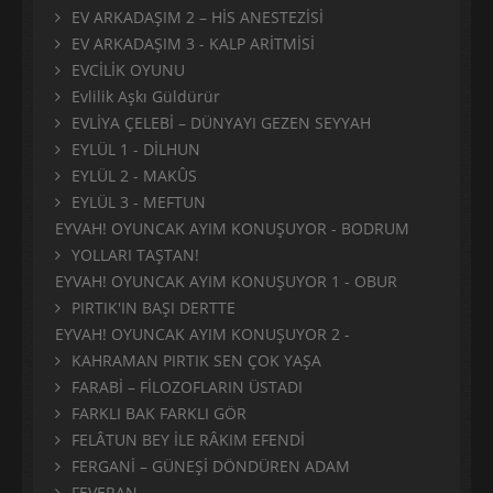
EV ARKADAŞIM 2 – HİS ANESTEZİSİ
EV ARKADAŞIM 3 - KALP ARİTMİSİ
EVCİLİK OYUNU
Evlilik Aşkı Güldürür
EVLİYA ÇELEBİ – DÜNYAYI GEZEN SEYYAH
EYLÜL 1 - DİLHUN
EYLÜL 2 - MAKÛS
EYLÜL 3 - MEFTUN
EYVAH! OYUNCAK AYIM KONUŞUYOR - BODRUM
YOLLARI TAŞTAN!
EYVAH! OYUNCAK AYIM KONUŞUYOR 1 - OBUR
PIRTIK'IN BAŞI DERTTE
EYVAH! OYUNCAK AYIM KONUŞUYOR 2 -
KAHRAMAN PIRTIK SEN ÇOK YAŞA
FARABİ – FİLOZOFLARIN ÜSTADI
FARKLI BAK FARKLI GÖR
FELÂTUN BEY İLE RÂKIM EFENDİ
FERGANİ – GÜNEŞİ DÖNDÜREN ADAM
FEVERAN