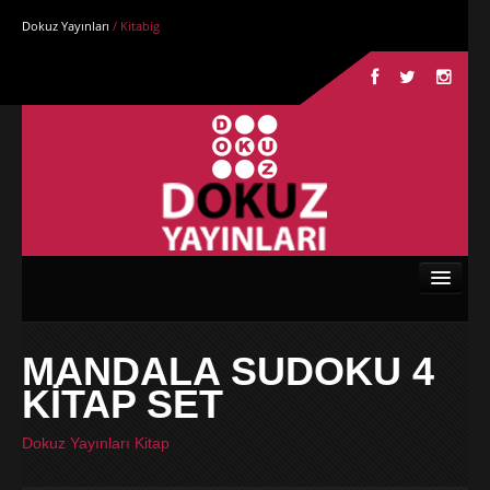
Dokuz Yayınları
/ Kitabig
Anasayfa
MANDALA SUDOKU 4
Kurumsal
KİTAP SET
Kitaplar
Dokuz Yayınları Kitap
Yazarlar