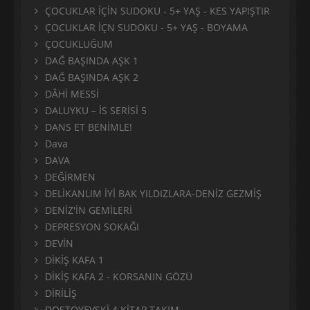
ÇOCUKLAR İÇİN SUDOKU - 5+ YAŞ - KES YAPIŞTIR
ÇOCUKLAR İÇN SUDOKU - 5+ YAŞ - BOYAMA
ÇOCUKLUĞUM
DAĞ BAŞINDA AŞK 1
DAĞ BAŞINDA AŞK 2
DÂHİ MESSİ
DALUYKU – İS SERİSİ 5
DANS ET BENİMLE!
Dava
DAVA
DEĞİRMEN
DELİKANLIM İYİ BAK YILDIZLARA-DENİZ GEZMİŞ
DENİZ'İN GEMİLERİ
DEPRESYON SOKAĞI
DEVİN
DİKİŞ KAFA 1
DİKİŞ KAFA 2 - KORSANIN GÖZÜ
DİRİLİŞ
DOSTOYEVSKİ 4 KİTAP TAKIM