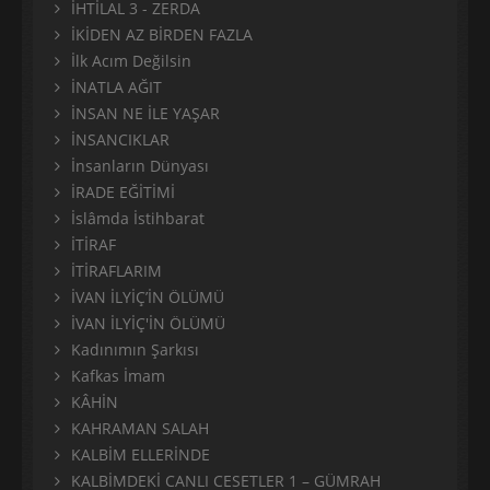
İHTİLAL 3 - ZERDA
İKİDEN AZ BİRDEN FAZLA
İlk Acım Değilsin
İNATLA AĞIT
İNSAN NE İLE YAŞAR
İNSANCIKLAR
İnsanların Dünyası
İRADE EĞİTİMİ
İslâmda İstihbarat
İTİRAF
İTİRAFLARIM
İVAN İLYİÇ’İN ÖLÜMÜ
İVAN İLYİÇ'İN ÖLÜMÜ
Kadınımın Şarkısı
Kafkas İmam
KÂHİN
KAHRAMAN SALAH
KALBİM ELLERİNDE
KALBİMDEKİ CANLI CESETLER 1 – GÜMRAH