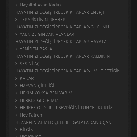
Hayalini Asan Kadın
HAYATINIZI DEĞİŞTİRECEK KİTAPLAR-ENERJİ
TERAPİSTİNİN REHBERİ
HAYATINIZI DEĞİŞTİRECEK KİTAPLAR-GÜCÜNÜ
YALNIZLIĞINDAN ALANLAR
HAYATINIZI DEĞİŞTİRECEK KİTAPLAR-HAYATA
YENİDEN BAŞLA
HAYATINIZI DEĞİŞTİRECEK KİTAPLAR-KALBİNİN
SESİNİ AÇ
HAYATINIZI DEĞİŞTİRECEK KİTAPLAR-UMUT ETTİĞİN
KADAR
HAYVAN ÇİFTLİĞİ
HEKİM YOKSA BEN VARIM
HERKES GİDER Mİ?
HERKES ÖLDÜRÜR SEVDİĞİNİ-TUNCEL KURTİZ
Hey Patron
HEZÂRFEN AHMED ÇELEBİ – GALATA’DAN UÇAN
BİLGİN
HİÇ KİMSE