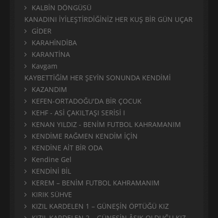
KALBİN DÖNGÜSÜ
KANADINI İYİLEŞTİRDİĞİNİZ HER KUŞ BİR GÜN UÇAR
GİDER
KARAHİNDİBA
KARANTİNA
Kavgam
KAYBETTİĞİM HER ŞEYİN SONUNDA KENDİMİ
KAZANDIM
KEFEN-ORTADOĞU'DA BİR ÇOCUK
KEHF - ASİ ÇAKILTAŞI SERİSİ I
KENAN YILDIZ - BENİM FUTBOL KAHRAMANIM
KENDİME RAĞMEN KENDİM İÇİN
KENDİNE AİT BİR ODA
Kendine Gel
KENDİNİ BİL
KEREM – BENİM FUTBOL KAHRAMANIM
KIRIK SÜHVE
KIZIL KARDELEN 1 – GÜNEŞİN ÖPTÜĞÜ KIZ
KIZIL KARDELEN 2 – GÜNEŞİN ÂŞIK OLDUĞU KIZ