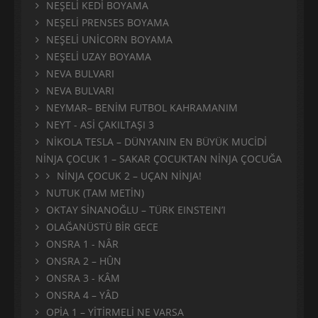
NEŞELİ KEDİ BOYAMA
NEŞELİ PRENSES BOYAMA
NEŞELİ UNİCORN BOYAMA
NEŞELİ UZAY BOYAMA
NEVA BULVARI
NEVA BULVARI
NEYMAR– BENİM FUTBOL KAHRAMANIM
NEYT - ASİ ÇAKILTAŞI 3
NİKOLA TESLA – DÜNYANIN EN BÜYÜK MUCİDİ
NİNJA ÇOCUK 1 – SAKAR ÇOCUKTAN NİNJA ÇOCUĞA
NİNJA ÇOCUK 2 – UÇAN NİNJA!
NUTUK (TAM METİN)
OKTAY SİNANOĞLU – TÜRK EINSTEIN’I
OLAĞANÜSTÜ BİR GECE
ONSRA 1 - NÂR
ONSRA 2 – HÛN
ONSRA 3 - KÂM
ONSRA 4 – YÂD
OPİA 1 – YİTİRMELİ NE VARSA