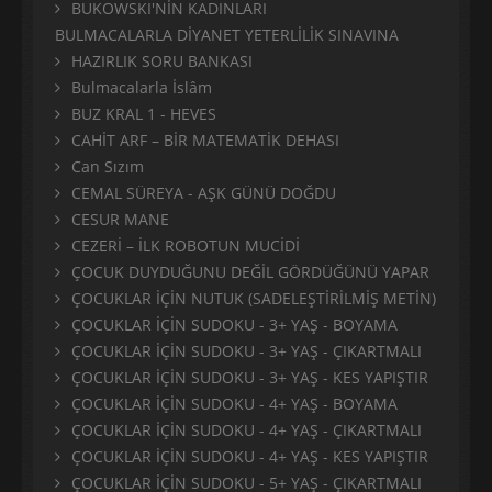
BUKOWSKI'NİN KADINLARI
BULMACALARLA DİYANET YETERLİLİK SINAVINA
HAZIRLIK SORU BANKASI
Bulmacalarla İslâm
BUZ KRAL 1 - HEVES
CAHİT ARF – BİR MATEMATİK DEHASI
Can Sızım
CEMAL SÜREYA - AŞK GÜNÜ DOĞDU
CESUR MANE
CEZERİ – İLK ROBOTUN MUCİDİ
ÇOCUK DUYDUĞUNU DEĞİL GÖRDÜĞÜNÜ YAPAR
ÇOCUKLAR İÇİN NUTUK (SADELEŞTİRİLMİŞ METİN)
ÇOCUKLAR İÇİN SUDOKU - 3+ YAŞ - BOYAMA
ÇOCUKLAR İÇİN SUDOKU - 3+ YAŞ - ÇIKARTMALI
ÇOCUKLAR İÇİN SUDOKU - 3+ YAŞ - KES YAPIŞTIR
ÇOCUKLAR İÇİN SUDOKU - 4+ YAŞ - BOYAMA
ÇOCUKLAR İÇİN SUDOKU - 4+ YAŞ - ÇIKARTMALI
ÇOCUKLAR İÇİN SUDOKU - 4+ YAŞ - KES YAPIŞTIR
ÇOCUKLAR İÇİN SUDOKU - 5+ YAŞ - ÇIKARTMALI