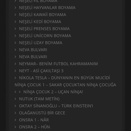
NEŞELİ FİL BOYAMA
NEŞELİ HAYVANLAR BOYAMA
NEŞELİ KAWAİİ BOYAMA
NEŞELİ KEDİ BOYAMA
NEŞELİ PRENSES BOYAMA
NEŞELİ UNİCORN BOYAMA
NEŞELİ UZAY BOYAMA
NEVA BULVARI
NEVA BULVARI
NEYMAR– BENİM FUTBOL KAHRAMANIM
NEYT - ASİ ÇAKILTAŞI 3
NİKOLA TESLA – DÜNYANIN EN BÜYÜK MUCİDİ
NİNJA ÇOCUK 1 – SAKAR ÇOCUKTAN NİNJA ÇOCUĞA
NİNJA ÇOCUK 2 – UÇAN NİNJA!
NUTUK (TAM METİN)
OKTAY SİNANOĞLU – TÜRK EINSTEIN’I
OLAĞANÜSTÜ BİR GECE
ONSRA 1 - NÂR
ONSRA 2 – HÛN