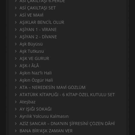
ASİ ÇAKILTAŞI 6.PERDE
ASİ ÇAKILTAŞI SET
ASİ VE MAVİ
AŞIKLAR BENCİL OLUR
AŞİYAN 1 - VİRANE
AŞİYAN 2 - DİVANE
Aşk Büyüsü
Aşk Tutkusu
AŞK VE GURUR
AŞK-I ÂLÂ
Aşkın Naz'lı Hali
Aşkın Özgür Hali
ATA – NEREDESİN MAVİ GÖZLÜM
ATATÜRK KİTAPLIĞI - 6 KİTAP ÖZEL KUTULU SET
Ateşbaz
AY IŞIĞI SOKAĞI
Ayrılık Yolcusu Kalmasın
AZİZ SANCAR – DNA’NIN ŞİFRESİNİ ÇÖZEN DÂHİ
BANA BİR'AŞK ZAMAN VER