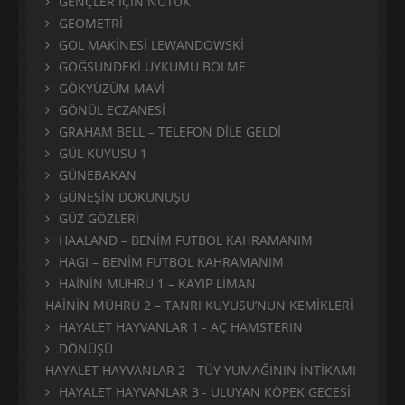
GENÇLER İÇİN NUTUK
GEOMETRİ
GOL MAKİNESİ LEWANDOWSKİ
GÖĞSÜNDEKİ UYKUMU BÖLME
GÖKYÜZÜM MAVİ
GÖNÜL ECZANESİ
GRAHAM BELL – TELEFON DİLE GELDİ
GÜL KUYUSU 1
GÜNEBAKAN
GÜNEŞİN DOKUNUŞU
GÜZ GÖZLERİ
HAALAND – BENİM FUTBOL KAHRAMANIM
HAGI – BENİM FUTBOL KAHRAMANIM
HAİNİN MÜHRÜ 1 – KAYIP LİMAN
HAİNİN MÜHRÜ 2 – TANRI KUYUSU’NUN KEMİKLERİ
HAYALET HAYVANLAR 1 - AÇ HAMSTERIN
DÖNÜŞÜ
HAYALET HAYVANLAR 2 - TÜY YUMAĞININ İNTİKAMI
HAYALET HAYVANLAR 3 - ULUYAN KÖPEK GECESİ