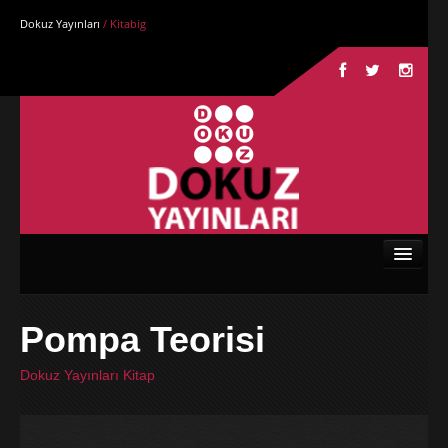
Dokuz Yayınları
/ Kitabig
Anasayfa
Pompa Teorisi
Kurumsal
Dokuz Yayınları Kitap
Kitaplar
Yazarlar