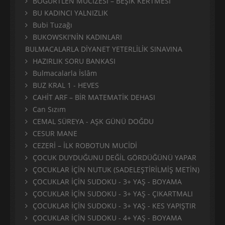
BÖĞÜRTLEN MUCİZESİ – BEŞİK KERTMESİ
BU KADINCI YALNIZLIK
Bubi Tuzağı
BUKOWSKI'NİN KADINLARI
BULMACALARLA DİYANET YETERLİLİK SINAVINA
HAZIRLIK SORU BANKASI
Bulmacalarla İslâm
BUZ KRAL 1 - HEVES
CAHİT ARF – BİR MATEMATİK DEHASI
Can Sızım
CEMAL SÜREYA - AŞK GÜNÜ DOĞDU
CESUR MANE
CEZERİ – İLK ROBOTUN MUCİDİ
ÇOCUK DUYDUĞUNU DEĞİL GÖRDÜĞÜNÜ YAPAR
ÇOCUKLAR İÇİN NUTUK (SADELEŞTİRİLMİŞ METİN)
ÇOCUKLAR İÇİN SUDOKU - 3+ YAŞ - BOYAMA
ÇOCUKLAR İÇİN SUDOKU - 3+ YAŞ - ÇIKARTMALI
ÇOCUKLAR İÇİN SUDOKU - 3+ YAŞ - KES YAPIŞTIR
ÇOCUKLAR İÇİN SUDOKU - 4+ YAŞ - BOYAMA