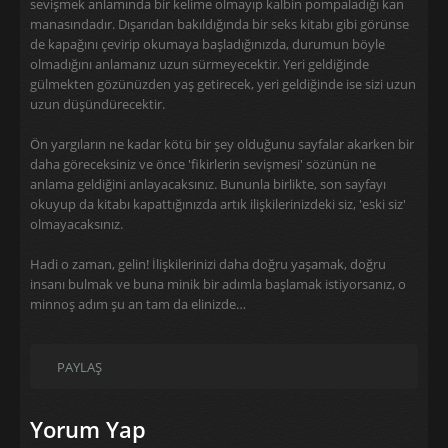
sevişmek anlamında bir kelime olmayıp kalbin pompaladığı kan
manasındadır. Dışarıdan bakıldığında bir seks kitabı gibi görünse
de kapağını çevirip okumaya başladığınızda, durumun böyle
olmadığını anlamanız uzun sürmeyecektir. Yeri geldiğinde
gülmekten gözünüzden yaş getirecek, yeri geldiğinde ise sizi uzun
uzun düşündürecektir.
Ön yargıların ne kadar kötü bir şey olduğunu sayfalar akarken bir
daha göreceksiniz ve önce 'fikirlerin sevişmesi' sözünün ne
anlama geldiğini anlayacaksınız. Bununla birlikte, son sayfayı
okuyup da kitabı kapattığınızda artık ilişkilerinizdeki siz, 'eski siz'
olmayacaksınız.
Hadi o zaman, gelin! İlişkilerinizi daha doğru yaşamak, doğru
insanı bulmak ve buna minik bir adımla başlamak istiyorsanız, o
minnoş adım şu an tam da elinizde…
PAYLAŞ
Yorum Yap