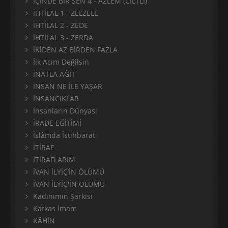
İÇİNDE BİR SEN 4 - AZLEM (CİLTLİ)
İHTİLAL 1 - ZELZELE
İHTİLAL 2 - ZEDE
İHTİLAL 3 - ZERDA
İKİDEN AZ BİRDEN FAZLA
İlk Acım Değilsin
İNATLA AĞIT
İNSAN NE İLE YAŞAR
İNSANCIKLAR
İnsanların Dünyası
İRADE EĞİTİMİ
İslâmda İstihbarat
İTİRAF
İTİRAFLARIM
İVAN İLYİÇ’İN ÖLÜMÜ
İVAN İLYİÇ'İN ÖLÜMÜ
Kadınımın Şarkısı
Kafkas İmam
KÂHİN