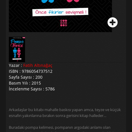
Yazar :
Fatih Altınağaç
ISBN : 9786054737512
Sayfa Sayısı : 200
Basım Yılı : 2015
İncelenme Sayısı : 5786
Arkadaşlar bu kitabı mahalle baskısı yapan amca, teyze ve küçük
esnafın yakınlarına bırakın sonra gerisini kitap halleder…
Buradaki pompa kelimesi, pompanın argodaki anlamı olan