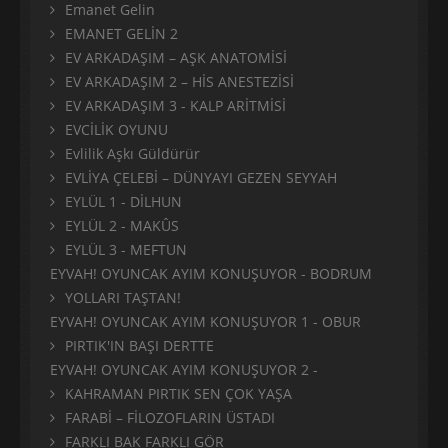
Emanet Gelin
EMANET GELİN 2
EV ARKADAŞIM – AŞK ANATOMİSİ
EV ARKADAŞIM 2 – HİS ANESTEZİSİ
EV ARKADAŞIM 3 - KALP ARİTMİSİ
EVCİLİK OYUNU
Evlilik Aşkı Güldürür
EVLİYA ÇELEBİ – DÜNYAYI GEZEN SEYYAH
EYLÜL 1 - DİLHUN
EYLÜL 2 - MAKÛS
EYLÜL 3 - MEFTUN
EYVAH! OYUNCAK AYIM KONUŞUYOR - BODRUM
YOLLARI TAŞTAN!
EYVAH! OYUNCAK AYIM KONUŞUYOR 1 - OBUR
PIRTIK'IN BAŞI DERTTE
EYVAH! OYUNCAK AYIM KONUŞUYOR 2 -
KAHRAMAN PIRTIK SEN ÇOK YAŞA
FARABİ – FİLOZOFLARIN ÜSTADI
FARKLI BAK FARKLI GÖR