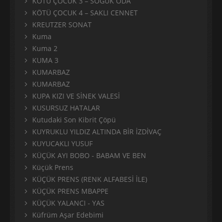
KÖTÜ ÇOCUK 3 – SOĞUK ODA
KÖTÜ ÇOCUK 4 – SAKLI CENNET
KREUTZER SONAT
Kuma
Kuma 2
KUMA 3
KUMARBAZ
KUMARBAZ
KUPA KIZI VE SİNEK VALESİ
KUSURSUZ HATALAR
Kutudaki Son Kibrit Çöpü
KUYRUKLU YILDIZ ALTINDA BİR İZDİVAÇ
KUYUCAKLI YUSUF
KÜÇÜK AYI BOBO - BABAM VE BEN
Küçük Prens
KÜÇÜK PRENS (RENK ALFABESİ İLE)
KÜÇÜK PRENS MBAPPE
KÜÇÜK YALANCI - YAS
Küfrüm Aşar Edebimi