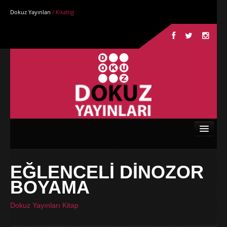
Dokuz Yayınları
/ Kitabig
Anasayfa
EĞLENCELİ DİNOZOR
Kurumsal
BOYAMA
Kitaplar
Dokuz Yayınları Kitap
Yazarlar