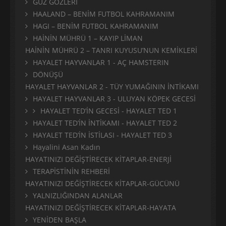
GÜZ GÖZLERİ
HAALAND – BENİM FUTBOL KAHRAMANIM
HAGI – BENİM FUTBOL KAHRAMANIM
HAİNİN MÜHRÜ 1 – KAYIP LİMAN
HAİNİN MÜHRÜ 2 – TANRI KUYUSU’NUN KEMİKLERİ
HAYALET HAYVANLAR 1 - AÇ HAMSTERIN
DÖNÜŞÜ
HAYALET HAYVANLAR 2 - TÜY YUMAĞININ İNTİKAMI
HAYALET HAYVANLAR 3 - ULUYAN KÖPEK GECESİ
HAYALET TED’İN GECESİ - HAYALET TED 1
HAYALET TED’İN İNTİKAMI - HAYALET TED 2
HAYALET TED’İN İSTİLASI - HAYALET TED 3
Hayalini Asan Kadın
HAYATINIZI DEĞİŞTİRECEK KİTAPLAR-ENERJİ
TERAPİSTİNİN REHBERİ
HAYATINIZI DEĞİŞTİRECEK KİTAPLAR-GÜCÜNÜ
YALNIZLIĞINDAN ALANLAR
HAYATINIZI DEĞİŞTİRECEK KİTAPLAR-HAYATA
YENİDEN BAŞLA