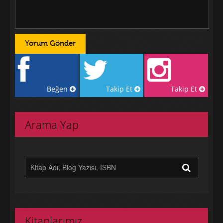
Beğen
Takip Et
Takip Et
Arama Yap
Kitaplarımız