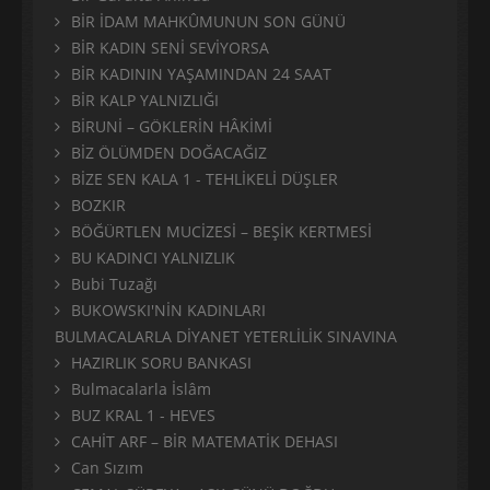
BİR İDAM MAHKÛMUNUN SON GÜNÜ
BİR KADIN SENİ SEVİYORSA
BİR KADININ YAŞAMINDAN 24 SAAT
BİR KALP YALNIZLIĞI
BİRUNİ – GÖKLERİN HÂKİMİ
BİZ ÖLÜMDEN DOĞACAĞIZ
BİZE SEN KALA 1 - TEHLİKELİ DÜŞLER
BOZKIR
BÖĞÜRTLEN MUCİZESİ – BEŞİK KERTMESİ
BU KADINCI YALNIZLIK
Bubi Tuzağı
BUKOWSKI'NİN KADINLARI
BULMACALARLA DİYANET YETERLİLİK SINAVINA
HAZIRLIK SORU BANKASI
Bulmacalarla İslâm
BUZ KRAL 1 - HEVES
CAHİT ARF – BİR MATEMATİK DEHASI
Can Sızım