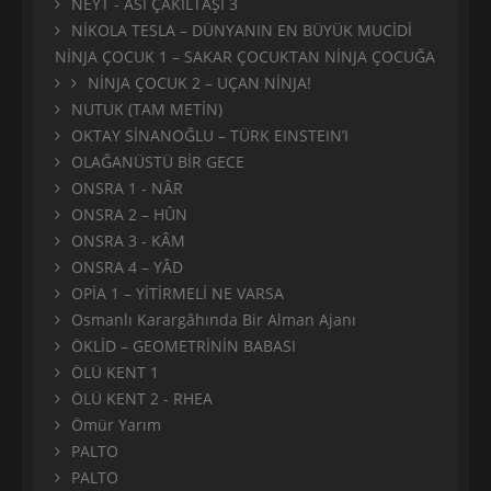
NEYT - ASİ ÇAKILTAŞI 3
NİKOLA TESLA – DÜNYANIN EN BÜYÜK MUCİDİ
NİNJA ÇOCUK 1 – SAKAR ÇOCUKTAN NİNJA ÇOCUĞA
NİNJA ÇOCUK 2 – UÇAN NİNJA!
NUTUK (TAM METİN)
OKTAY SİNANOĞLU – TÜRK EINSTEIN’I
OLAĞANÜSTÜ BİR GECE
ONSRA 1 - NÂR
ONSRA 2 – HÛN
ONSRA 3 - KÂM
ONSRA 4 – YÂD
OPİA 1 – YİTİRMELİ NE VARSA
Osmanlı Karargâhında Bir Alman Ajanı
ÖKLİD – GEOMETRİNİN BABASI
ÖLÜ KENT 1
ÖLÜ KENT 2 - RHEA
Ömür Yarım
PALTO
PALTO