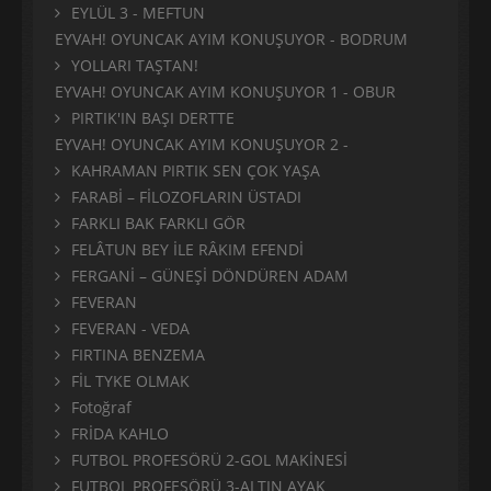
EYLÜL 3 - MEFTUN
EYVAH! OYUNCAK AYIM KONUŞUYOR - BODRUM
YOLLARI TAŞTAN!
EYVAH! OYUNCAK AYIM KONUŞUYOR 1 - OBUR
PIRTIK'IN BAŞI DERTTE
EYVAH! OYUNCAK AYIM KONUŞUYOR 2 -
KAHRAMAN PIRTIK SEN ÇOK YAŞA
FARABİ – FİLOZOFLARIN ÜSTADI
FARKLI BAK FARKLI GÖR
FELÂTUN BEY İLE RÂKIM EFENDİ
FERGANİ – GÜNEŞİ DÖNDÜREN ADAM
FEVERAN
FEVERAN - VEDA
FIRTINA BENZEMA
FİL TYKE OLMAK
Fotoğraf
FRİDA KAHLO
FUTBOL PROFESÖRÜ 2-GOL MAKİNESİ
FUTBOL PROFESÖRÜ 3-ALTIN AYAK