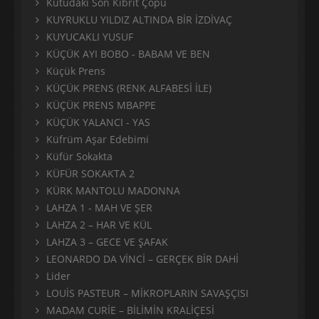
Kutudaki Son Kibrit Çöpü
KUYRUKLU YILDIZ ALTINDA BİR İZDİVAÇ
KUYUCAKLI YUSUF
KÜÇÜK AYI BOBO - BABAM VE BEN
Küçük Prens
KÜÇÜK PRENS (RENK ALFABESİ İLE)
KÜÇÜK PRENS MBAPPE
KÜÇÜK YALANCI - YAS
Küfrüm Aşar Edebimi
Küfür Sokakta
KÜFÜR SOKAKTA 2
KÜRK MANTOLU MADONNA
LAHZA 1 - MAH VE ŞER
LAHZA 2 – HAR VE KÜL
LAHZA 3 – GECE VE ŞAFAK
LEONARDO DA VİNCİ – GERÇEK BİR DAHİ
Lider
LOUİS PASTEUR – MİKROPLARIN SAVAŞÇISI
MADAM CURİE – BİLİMİN KRALİÇESİ