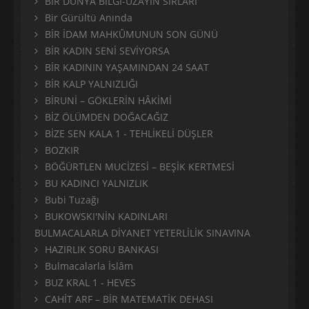
BİR DÜNYA BİLGİ-UZAYIN SIRLARI
Bir Gürültü Anında
BİR İDAM MAHKÛMUNUN SON GÜNÜ
BİR KADIN SENİ SEVİYORSA
BİR KADININ YAŞAMINDAN 24 SAAT
BİR KALP YALNIZLIĞI
BİRUNİ – GÖKLERİN HÂKİMİ
BİZ ÖLÜMDEN DOĞACAĞIZ
BİZE SEN KALA 1 - TEHLİKELİ DÜŞLER
BOZKIR
BÖĞÜRTLEN MUCİZESİ – BEŞİK KERTMESİ
BU KADINCI YALNIZLIK
Bubi Tuzağı
BUKOWSKI'NİN KADINLARI
BULMACALARLA DİYANET YETERLİLİK SINAVINA
HAZIRLIK SORU BANKASI
Bulmacalarla İslâm
BUZ KRAL 1 - HEVES
CAHİT ARF – BİR MATEMATİK DEHASI