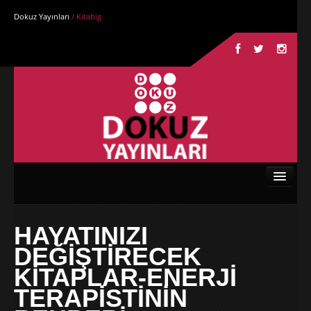
Dokuz Yayınları
/ Kitabig
Anasayfa
HAYATINIZI
Kurumsal
DEĞİŞTİRECEK
Kitaplar
KİTAPLAR-ENERJİ
TERAPİSTİNİN
Yazarlar