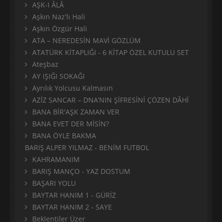
AŞK-I ÂLÂ
Aşkın Naz'lı Hali
Aşkın Özgür Hali
ATA – NEREDESİN MAVİ GÖZLÜM
ATATÜRK KİTAPLIĞI - 6 KİTAP ÖZEL KUTULU SET
Ateşbaz
AY IŞIĞI SOKAĞI
Ayrılık Yolcusu Kalmasın
AZİZ SANCAR – DNA’NIN ŞİFRESİNİ ÇÖZEN DÂHİ
BANA BİR'AŞK ZAMAN VER
BANA EVET DER MİSİN?
BANA ÖYLE BAKMA
BARIŞ ALPER YILMAZ - BENİM FUTBOL
KAHRAMANIM
BARIŞ MANÇO - YAZ DOSTUM
BAŞARI YOLU
BAYTAR HANIM 1 - GÜRİZ
BAYTAR HANIM 2 - SAYE
Beklentiler Üzer