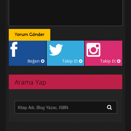
Beğen
Takip Et
Takip Et
Arama Yap