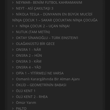
NEYMAR– BENİM FUTBOL KAHRAMANIM
NEYT - ASİ ÇAKILTAŞI 3
NİKOLA TESLA – DÜNYANIN EN BÜYÜK MUCİDİ
NİNJA ÇOCUK 1 – SAKAR ÇOCUKTAN NİNJA ÇOCUĞA
NİNJA ÇOCUK 2 – UÇAN NİNJA!
NUTUK (TAM METİN)
OKTAY SİNANOĞLU – TÜRK EINSTEIN’I
OLAĞANÜSTÜ BİR GECE
ONSRA 1 - NÂR
ONSRA 2 – HÛN
ONSRA 3 - KÂM
ONSRA 4 – YÂD
OPİA 1 – YİTİRMELİ NE VARSA
Osmanlı Karargâhında Bir Alman Ajanı
ÖKLİD – GEOMETRİNİN BABASI
ÖLÜ KENT 1
ÖLÜ KENT 2 - RHEA
Ömür Yarım
PALTO