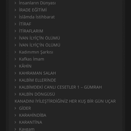
İnsanların Dünyası
İRADE EĞİTİMİ
İslâmda İstihbarat
İTİRAF
İTİRAFLARIM
İVAN İLYİÇ’İN ÖLÜMÜ
İVAN İLYİÇ'İN ÖLÜMÜ
Kadınımın Şarkısı
Kafkas İmam
KÂHİN
KAHRAMAN SALAH
KALBİM ELLERİNDE
KALBİMDEKİ CANLI CESETLER 1 – GÜMRAH
KALBİN DÖNGÜSÜ
KANADINI İYİLEŞTİRDİĞİNİZ HER KUŞ BİR GÜN UÇAR
GİDER
KARAHİNDİBA
KARANTİNA
Kavgam