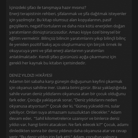
İçinizdeki şifacı ile tanışmaya hazır mısınız?
Enerji terapistinin rehberi, şifalanmak ve şifa dağıtmak isteyenler
için yazılmıştır. Bu kitap olumsuz alan kopyalarının, pasif
geçişlilerin, negatif tortuların ve daha nice kötü enerjiden doğan
yaratımların dönüştürücüsüdür. Amacı kişiye özel bireysel bir
eğitim vermektir. Bilinçsiz bilincin yaratımlarını yıkıp bilinçli bilinç
ile yeniden pozitif bakış açısı oluşturmanız için birçok örnek ile
okuyucuya yeni ve şifalı enerji alanlarının yaratımları
anlatılmaktadır. Kendi şifacı gücünüzü açığa çıkarmanız için
gerekli her kaynak bu kitabın içerisindedir.
DENİZ YILDIZI HİKÂYESİ
Adamın biri sabaha karşı güneşin doğuşunun keyfini çıkarmak
için okyanus sahiline iner. Uzakta birini görür. Biraz yaklaştığında
sahile vuran deniz yıldızlarını okyanusa atan bir çocuk olduğunu
fark eder. Çocuğa yaklaşarak sorar, “Deniz yıldızlarını neden
okyanusa atıyorsun?” Çocuk der ki, “Güneş yükseldi mi, sular
çekiliyor. Onları suya atmazsam susuzluktan ölecekler.” Adam
devam eder, “Sahil kilometrelerce uzanıyor ve binlerce deniz
yıldızı var, hangi birini atacaksın. Ne fark edecek ki?” Çocuk, adamı
dinledikten sonra bir deniz yıldınızı daha okyanusa atar ve cevap
verir, “Bu deniz yıldızı için fark etti.” Adam, çocuğun yalnızca