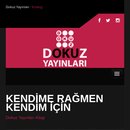
Dokuz Yayınları
/ Kitabig
Anasayfa
KENDİME RAĞMEN
Kurumsal
KENDİM İÇİN
Kitaplar
Dokuz Yayınları Kitap
Yazarlar