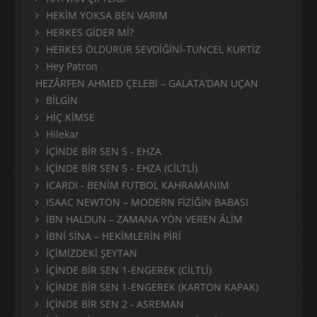
HEKİM YOKSA BEN VARIM
HERKES GİDER Mİ?
HERKES ÖLDÜRÜR SEVDİĞİNİ-TUNCEL KURTİZ
Hey Patron
HEZÂRFEN AHMED ÇELEBİ – GALATA’DAN UÇAN
BİLGİN
HİÇ KİMSE
Hilekar
İÇİNDE BİR SEN 5 - EHZA
İÇİNDE BİR SEN 5 - EHZA (CİLTLİ)
ICARDI - BENİM FUTBOL KAHRAMANIM
ISAAC NEWTON – MODERN FİZİĞİN BABASI
İBN HALDUN – ZAMANA YÖN VEREN ÂLİM
İBNİ SİNA – HEKİMLERİN PİRİ
İÇİMİZDEKİ ŞEYTAN
İÇİNDE BİR SEN 1-ENGEREK (CİLTLİ)
İÇİNDE BİR SEN 1-ENGEREK (KARTON KAPAK)
İÇİNDE BİR SEN 2 - ASREMAN