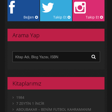
Beğen
Takip Et
Takip Et
Arama Yap
Kitaplarımız
1984
7 ZEYTİN 1 İNCİR
ABOUBAKAR – BENİM FUTBOL KAHRAMANIM