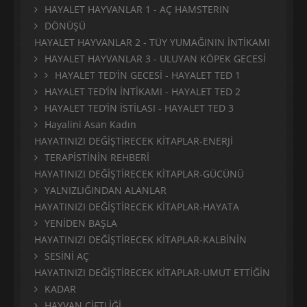
HAYALET HAYVANLAR 1 - AÇ HAMSTERIN
DÖNÜŞÜ
HAYALET HAYVANLAR 2 - TÜY YUMAĞININ İNTİKAMI
HAYALET HAYVANLAR 3 - ULUYAN KÖPEK GECESİ
HAYALET TED’İN GECESİ - HAYALET TED 1
HAYALET TED’İN İNTİKAMI - HAYALET TED 2
HAYALET TED’İN İSTİLASI - HAYALET TED 3
Hayalini Asan Kadın
HAYATINIZI DEĞİŞTİRECEK KİTAPLAR-ENERJİ
TERAPİSTİNİN REHBERİ
HAYATINIZI DEĞİŞTİRECEK KİTAPLAR-GÜCÜNÜ
YALNIZLIĞINDAN ALANLAR
HAYATINIZI DEĞİŞTİRECEK KİTAPLAR-HAYATA
YENİDEN BAŞLA
HAYATINIZI DEĞİŞTİRECEK KİTAPLAR-KALBİNİN
SESİNİ AÇ
HAYATINIZI DEĞİŞTİRECEK KİTAPLAR-UMUT ETTİĞİN
KADAR
HAYVAN ÇİFTLİĞİ