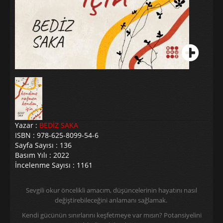
Yazar :
BEDİZ SAKA
ISBN : 978-625-8099-54-6
Sayfa Sayısı : 136
Basım Yılı : 2022
İncelenme Sayısı : 1161
Sevgili okur öncelikli amacım, düşüncelerinin hayatını nasıl
değiştirebileceğini anlamanı sağlamak.
Kendi gücünün sınırlarını keşfetmeye var mısın? Potansiyelini