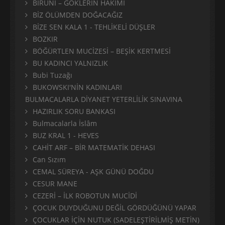
BİRUNİ – GÖKLERİN HÂKİMİ
BİZ ÖLÜMDEN DOĞACAĞIZ
BİZE SEN KALA 1 - TEHLİKELİ DÜŞLER
BOZKIR
BÖĞÜRTLEN MUCİZESİ – BEŞİK KERTMESİ
BU KADINCI YALNIZLIK
Bubi Tuzağı
BUKOWSKI'NİN KADINLARI
BULMACALARLA DİYANET YETERLİLİK SINAVINA
HAZIRLIK SORU BANKASI
Bulmacalarla İslâm
BUZ KRAL 1 - HEVES
CAHİT ARF – BİR MATEMATİK DEHASI
Can Sızım
CEMAL SÜREYA - AŞK GÜNÜ DOĞDU
CESUR MANE
CEZERİ – İLK ROBOTUN MUCİDİ
ÇOCUK DUYDUĞUNU DEĞİL GÖRDÜĞÜNÜ YAPAR
ÇOCUKLAR İÇİN NUTUK (SADELEŞTİRİLMİŞ METİN)