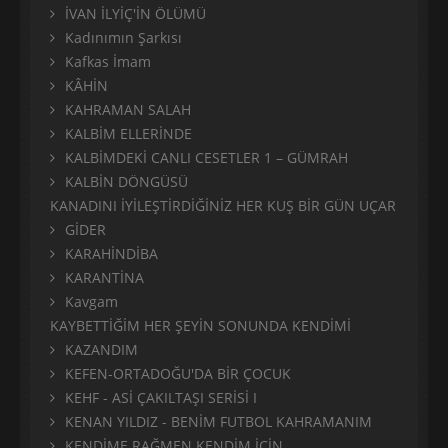
İVAN İLYİÇ'İN ÖLÜMÜ
Kadınımın Şarkısı
Kafkas İmam
KÂHİN
KAHRAMAN SALAH
KALBİM ELLERİNDE
KALBİMDEKİ CANLI CESETLER 1 – GÜMRAH
KALBİN DÖNGÜSÜ
KANADINI İYİLEŞTİRDİĞİNİZ HER KUŞ BİR GÜN UÇAR
GİDER
KARAHİNDİBA
KARANTİNA
Kavgam
KAYBETTİĞİM HER ŞEYİN SONUNDA KENDİMİ
KAZANDIM
KEFEN-ORTADOĞU'DA BİR ÇOCUK
KEHF - ASİ ÇAKILTAŞI SERİSİ I
KENAN YILDIZ - BENİM FUTBOL KAHRAMANIM
KENDİME RAĞMEN KENDİM İÇİN