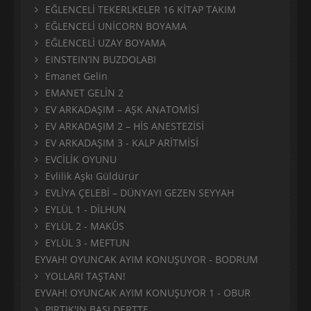
EĞLENCELİ TEKERLKELER 16 KİTAP TAKIM
EĞLENCELİ UNİCORN BOYAMA
EĞLENCELİ UZAY BOYAMA
EINSTEIN’IN BUZDOLABI
Emanet Gelin
EMANET GELİN 2
EV ARKADAŞIM – AŞK ANATOMİSİ
EV ARKADAŞIM 2 – HİS ANESTEZİSİ
EV ARKADAŞIM 3 - KALP ARİTMİSİ
EVCİLİK OYUNU
Evlilik Aşkı Güldürür
EVLİYA ÇELEBİ – DÜNYAYI GEZEN SEYYAH
EYLÜL 1 - DİLHUN
EYLÜL 2 - MAKÛS
EYLÜL 3 - MEFTUN
EYVAH! OYUNCAK AYIM KONUŞUYOR - BODRUM
YOLLARI TAŞTAN!
EYVAH! OYUNCAK AYIM KONUŞUYOR 1 - OBUR
PIRTIK'IN BAŞI DERTTE