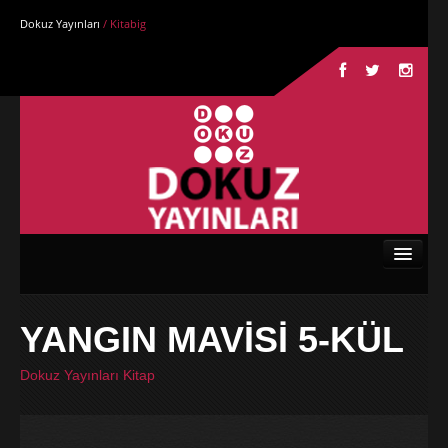
Dokuz Yayınları
/ Kitabig
Anasayfa
YANGIN MAVİSİ 5-KÜL
Kurumsal
Dokuz Yayınları Kitap
Kitaplar
Yazarlar