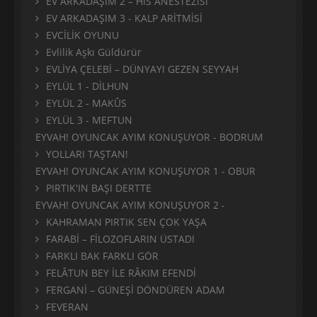
EV ARKADAŞIM 2 – HİS ANESTEZİSİ
EV ARKADAŞIM 3 - KALP ARİTMİSİ
EVCİLİK OYUNU
Evlilik Aşkı Güldürür
EVLİYA ÇELEBİ – DÜNYAYI GEZEN SEYYAH
EYLÜL 1 - DİLHUN
EYLÜL 2 - MAKÛS
EYLÜL 3 - MEFTUN
EYVAH! OYUNCAK AYIM KONUŞUYOR - BODRUM
YOLLARI TAŞTAN!
EYVAH! OYUNCAK AYIM KONUŞUYOR 1 - OBUR
PIRTIK'IN BAŞI DERTTE
EYVAH! OYUNCAK AYIM KONUŞUYOR 2 -
KAHRAMAN PIRTIK SEN ÇOK YAŞA
FARABİ – FİLOZOFLARIN ÜSTADI
FARKLI BAK FARKLI GÖR
FELÂTUN BEY İLE RÂKIM EFENDİ
FERGANİ – GÜNEŞİ DÖNDÜREN ADAM
FEVERAN