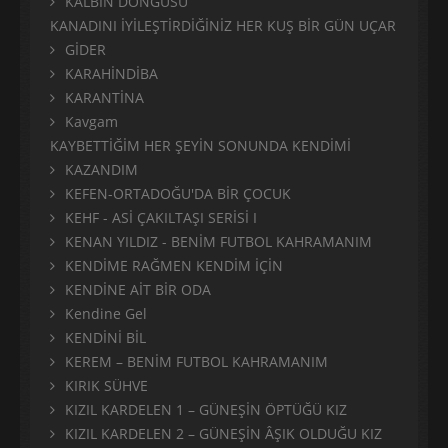
KALBİN DÖNGÜSÜ
KANADINI İYİLEŞTİRDİĞİNİZ HER KUŞ BİR GÜN UÇAR
GİDER
KARAHİNDİBA
KARANTİNA
Kavgam
KAYBETTİĞİM HER ŞEYİN SONUNDA KENDİMİ
KAZANDIM
KEFEN-ORTADOĞU'DA BİR ÇOCUK
KEHF - ASİ ÇAKILTAŞI SERİSİ I
KENAN YILDIZ - BENİM FUTBOL KAHRAMANIM
KENDİME RAĞMEN KENDİM İÇİN
KENDİNE AİT BİR ODA
Kendine Gel
KENDİNİ BİL
KEREM – BENİM FUTBOL KAHRAMANIM
KIRIK SÜHVE
KIZIL KARDELEN 1 – GÜNEŞİN ÖPTÜĞÜ KIZ
KIZIL KARDELEN 2 – GÜNEŞİN ÂŞIK OLDUĞU KIZ