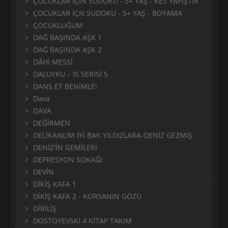
ÇOCUKLAR İÇİN SUDOKU - 5+ YAŞ - KES YAPIŞTIR
ÇOCUKLAR İÇN SUDOKU - 5+ YAŞ - BOYAMA
ÇOCUKLUĞUM
DAĞ BAŞINDA AŞK 1
DAĞ BAŞINDA AŞK 2
DÂHİ MESSİ
DALUYKU – İS SERİSİ 5
DANS ET BENİMLE!
Dava
DAVA
DEĞİRMEN
DELİKANLIM İYİ BAK YILDIZLARA-DENİZ GEZMİŞ
DENİZ'İN GEMİLERİ
DEPRESYON SOKAĞI
DEVİN
DİKİŞ KAFA 1
DİKİŞ KAFA 2 - KORSANIN GÖZÜ
DİRİLİŞ
DOSTOYEVSKİ 4 KİTAP TAKIM