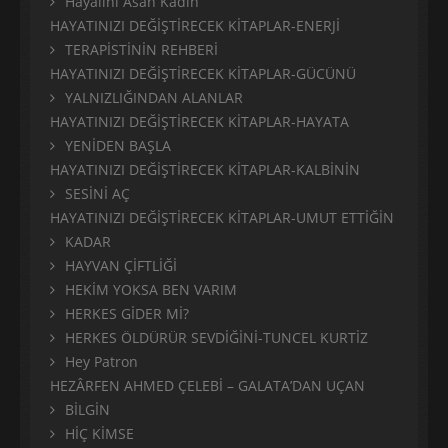
Hayalini Asan Kadın
HAYATINIZI DEĞİŞTİRECEK KİTAPLAR-ENERJİ
TERAPİSTİNİN REHBERİ
HAYATINIZI DEĞİŞTİRECEK KİTAPLAR-GÜCÜNÜ
YALNIZLIĞINDAN ALANLAR
HAYATINIZI DEĞİŞTİRECEK KİTAPLAR-HAYATA
YENİDEN BAŞLA
HAYATINIZI DEĞİŞTİRECEK KİTAPLAR-KALBİNİN
SESİNİ AÇ
HAYATINIZI DEĞİŞTİRECEK KİTAPLAR-UMUT ETTİĞİN
KADAR
HAYVAN ÇİFTLİĞİ
HEKİM YOKSA BEN VARIM
HERKES GİDER Mİ?
HERKES ÖLDÜRÜR SEVDİĞİNİ-TUNCEL KURTİZ
Hey Patron
HEZÂRFEN AHMED ÇELEBİ – GALATA’DAN UÇAN
BİLGİN
HİÇ KİMSE