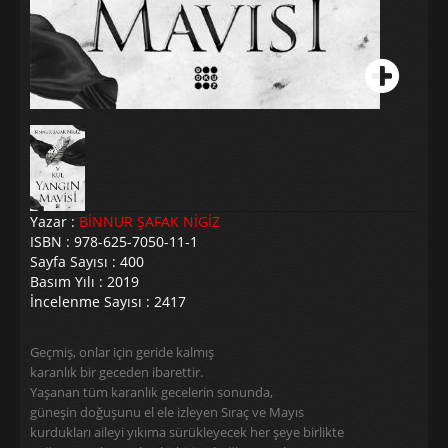
Yazar :
BİNNUR ŞAFAK NİGİZ
ISBN : 978-625-7050-11-1
Sayfa Sayısı : 400
Basım Yılı : 2019
İncelenme Sayısı : 2417
Geçmiş, onlar için geride kalmış
karanlık bir geceden ibarettir.
Yaşanan tüm karanlık gecelerin sonunda,
güneşin doğuşunu el ele izleyen Sıraç ve Mayıs
kurdukları aileyi yıkıma sürükleyecek her şeye birlikte