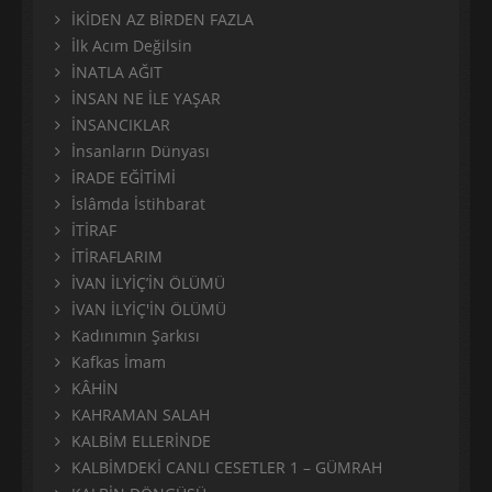
İKİDEN AZ BİRDEN FAZLA
İlk Acım Değilsin
İNATLA AĞIT
İNSAN NE İLE YAŞAR
İNSANCIKLAR
İnsanların Dünyası
İRADE EĞİTİMİ
İslâmda İstihbarat
İTİRAF
İTİRAFLARIM
İVAN İLYİÇ’İN ÖLÜMÜ
İVAN İLYİÇ'İN ÖLÜMÜ
Kadınımın Şarkısı
Kafkas İmam
KÂHİN
KAHRAMAN SALAH
KALBİM ELLERİNDE
KALBİMDEKİ CANLI CESETLER 1 – GÜMRAH