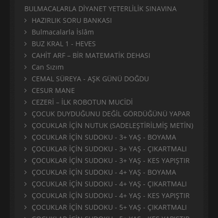
BULMACALARLA DİYANET YETERLİLİK SINAVINA
HAZIRLIK SORU BANKASI
Bulmacalarla İslâm
BUZ KRAL 1 - HEVES
CAHİT ARF – BİR MATEMATİK DEHASI
Can Sızım
CEMAL SÜREYA - AŞK GÜNÜ DOĞDU
CESUR MANE
CEZERİ – İLK ROBOTUN MUCİDİ
ÇOCUK DUYDUĞUNU DEĞİL GÖRDÜĞÜNÜ YAPAR
ÇOCUKLAR İÇİN NUTUK (SADELEŞTİRİLMİŞ METİN)
ÇOCUKLAR İÇİN SUDOKU - 3+ YAŞ - BOYAMA
ÇOCUKLAR İÇİN SUDOKU - 3+ YAŞ - ÇIKARTMALI
ÇOCUKLAR İÇİN SUDOKU - 3+ YAŞ - KES YAPIŞTIR
ÇOCUKLAR İÇİN SUDOKU - 4+ YAŞ - BOYAMA
ÇOCUKLAR İÇİN SUDOKU - 4+ YAŞ - ÇIKARTMALI
ÇOCUKLAR İÇİN SUDOKU - 4+ YAŞ - KES YAPIŞTIR
ÇOCUKLAR İÇİN SUDOKU - 5+ YAŞ - ÇIKARTMALI