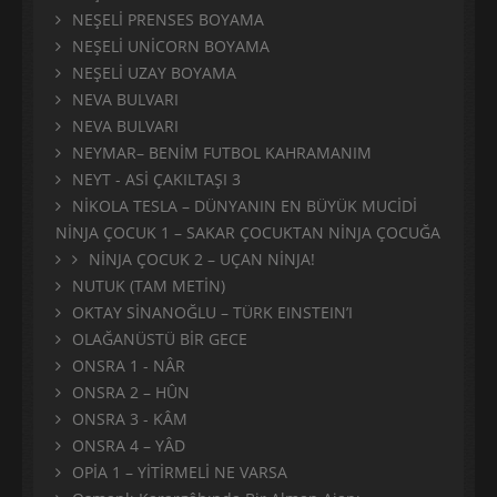
NEŞELİ PRENSES BOYAMA
NEŞELİ UNİCORN BOYAMA
NEŞELİ UZAY BOYAMA
NEVA BULVARI
NEVA BULVARI
NEYMAR– BENİM FUTBOL KAHRAMANIM
NEYT - ASİ ÇAKILTAŞI 3
NİKOLA TESLA – DÜNYANIN EN BÜYÜK MUCİDİ
NİNJA ÇOCUK 1 – SAKAR ÇOCUKTAN NİNJA ÇOCUĞA
NİNJA ÇOCUK 2 – UÇAN NİNJA!
NUTUK (TAM METİN)
OKTAY SİNANOĞLU – TÜRK EINSTEIN’I
OLAĞANÜSTÜ BİR GECE
ONSRA 1 - NÂR
ONSRA 2 – HÛN
ONSRA 3 - KÂM
ONSRA 4 – YÂD
OPİA 1 – YİTİRMELİ NE VARSA