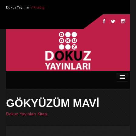
Dokuz Yayınları
/ Kitabig
Anasayfa
GÖKYÜZÜM MAVİ
Kurumsal
Dokuz Yayınları Kitap
Kitaplar
Yazarlar