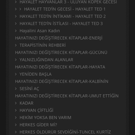
HAYALET HAYVANLAR 3 - ULUYAN KÖPEK GECESİ
HAYALET TED’İN GECESİ - HAYALET TED 1
HAYALET TED’İN İNTİKAMI - HAYALET TED 2
HAYALET TED’İN İSTİLASI - HAYALET TED 3
Hayalini Asan Kadın
HAYATINIZI DEĞİŞTİRECEK KİTAPLAR-ENERJİ
TERAPİSTİNİN REHBERİ
HAYATINIZI DEĞİŞTİRECEK KİTAPLAR-GÜCÜNÜ
YALNIZLIĞINDAN ALANLAR
HAYATINIZI DEĞİŞTİRECEK KİTAPLAR-HAYATA
YENİDEN BAŞLA
HAYATINIZI DEĞİŞTİRECEK KİTAPLAR-KALBİNİN
SESİNİ AÇ
HAYATINIZI DEĞİŞTİRECEK KİTAPLAR-UMUT ETTİĞİN
KADAR
HAYVAN ÇİFTLİĞİ
HEKİM YOKSA BEN VARIM
HERKES GİDER Mİ?
HERKES ÖLDÜRÜR SEVDİĞİNİ-TUNCEL KURTİZ