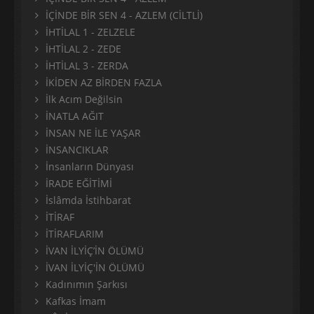
İÇİNDE BİR SEN 4 - AZLEM (CİLTLİ)
İHTİLAL 1 - ZELZELE
İHTİLAL 2 - ZEDE
İHTİLAL 3 - ZERDA
İKİDEN AZ BİRDEN FAZLA
İlk Acım Değilsin
İNATLA AĞIT
İNSAN NE İLE YAŞAR
İNSANCIKLAR
İnsanların Dünyası
İRADE EĞİTİMİ
İslâmda İstihbarat
İTİRAF
İTİRAFLARIM
İVAN İLYİÇ’İN ÖLÜMÜ
İVAN İLYİÇ'İN ÖLÜMÜ
Kadınımın Şarkısı
Kafkas İmam