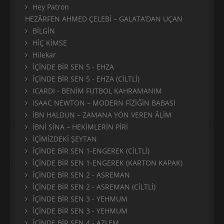
Hey Patron
HEZÂRFEN AHMED ÇELEBİ – GALATA’DAN UÇAN
BİLGİN
HİÇ KİMSE
Hilekar
İÇİNDE BİR SEN 5 - EHZA
İÇİNDE BİR SEN 5 - EHZA (CİLTLİ)
ICARDI - BENİM FUTBOL KAHRAMANIM
ISAAC NEWTON – MODERN FİZİĞİN BABASI
İBN HALDUN – ZAMANA YÖN VEREN ÂLİM
İBNİ SİNA – HEKİMLERİN PİRİ
İÇİMİZDEKİ ŞEYTAN
İÇİNDE BİR SEN 1-ENGEREK (CİLTLİ)
İÇİNDE BİR SEN 1-ENGEREK (KARTON KAPAK)
İÇİNDE BİR SEN 2 - ASREMAN
İÇİNDE BİR SEN 2 - ASREMAN (CİLTLİ)
İÇİNDE BİR SEN 3 - YEHMUM
İÇİNDE BİR SEN 3 - YEHMUM
İÇİNDE BİR SEN 4 - AZLEM