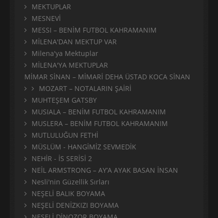
MEKTUPLAR
MESNEVİ
MESSI – BENİM FUTBOL KAHRAMANIM
MİLENA'DAN MEKTUP VAR
Milena'ya Mektuplar
MİLENA'YA MEKTUPLAR
MİMAR SİNAN – MİMARİ DEHA ÜSTAD KOCA SİNAN
MOZART – NOTALARIN ŞAİRİ
MUHTEŞEM GATSBY
MUSIALA – BENİM FUTBOL KAHRAMANIM
MUSLERA – BENİM FUTBOL KAHRAMANIM
MUTLULUĞUN FETHİ
MÜSLÜM - HANGİMİZ SEVMEDİK
NEHİR - İS SERİSİ 2
NEİL ARMSTRONG – AY’A AYAK BASAN İNSAN
Nesli'nin Güzellik Sırları
NEŞELİ BALIK BOYAMA
NEŞELİ DENİZKIZI BOYAMA
NEŞELİ DİNOZOR BOYAMA