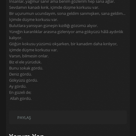
İnsanlar, yağmur sanır ama benim gözlerim hep sana ağlar.
Sevdamın kanadı kırık, içimde düşme korkusu var.
Bir uçurumun ucundayım, sona geldim sanmışken, sana geldim...
İçimde düşme korkusu var.
Bulutlara yansıyan güneşin kızıllığı gözümü alıyor.
Yüreğin karanlıklar arasına gizleniyor ama gökyüzü hâlâ aydınlık
kalıyor.
Göğün kokusu yüzümü okşarken, bir kanadım daha kırılıyor,
içimde düşme korkusu var.
Varsın, bilmesin onlar.
Biz el ele yürüdük.
Bunu sokak gördü.
Deniz gördü.
Gökyüzü gördü.
Ay gördü.
En güzeli de;
Allah gördü.
PAYLAŞ