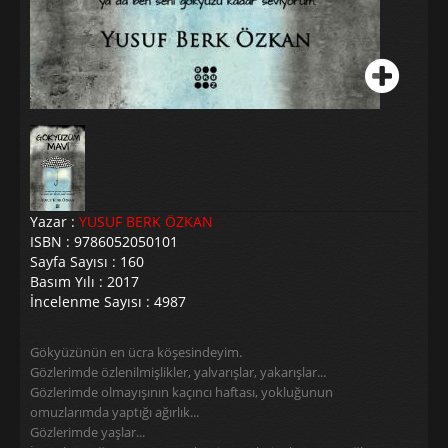
Yazar :
YUSUF BERK ÖZKAN
ISBN : 9786052050101
Sayfa Sayısı : 160
Basım Yılı : 2017
İncelenme Sayısı : 4987
Gökyüzünün en ücra köşesindeyim.
Gözlerimde özlenilmişlikler, yalvarışlar, yakarışlar...
Gözlerimde olmayışının kaçıncı haftası, yokluğunun
omuzlarımda yaptığı ağırlık...
Gözlerimde yaşlar...