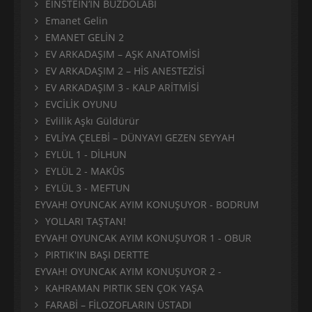
EINSTEIN’IN BUZDOLABI
Emanet Gelin
EMANET GELİN 2
EV ARKADAŞIM – AŞK ANATOMİSİ
EV ARKADAŞIM 2 – HİS ANESTEZİSİ
EV ARKADAŞIM 3 - KALP ARİTMİSİ
EVCİLİK OYUNU
Evlilik Aşkı Güldürür
EVLİYA ÇELEBİ – DÜNYAYI GEZEN SEYYAH
EYLÜL 1 - DİLHUN
EYLÜL 2 - MAKÛS
EYLÜL 3 - MEFTUN
EYVAH! OYUNCAK AYIM KONUŞUYOR - BODRUM
YOLLARI TAŞTAN!
EYVAH! OYUNCAK AYIM KONUŞUYOR 1 - OBUR
PIRTIK'IN BAŞI DERTTE
EYVAH! OYUNCAK AYIM KONUŞUYOR 2 -
KAHRAMAN PIRTIK SEN ÇOK YAŞA
FARABİ – FİLOZOFLARIN ÜSTADI