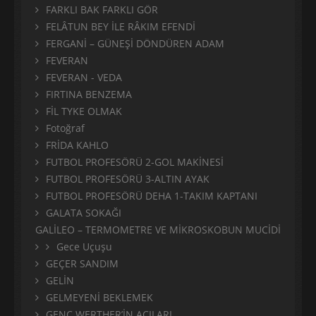
FARKLI BAK FARKLI GÖR
FELÂTUN BEY İLE RÂKIM EFENDİ
FERGANİ – GÜNEŞİ DÖNDÜREN ADAM
FEVERAN
FEVERAN - VEDA
FIRTINA BENZEMA
FİL TYKE OLMAK
Fotoğraf
FRİDA KAHLO
FUTBOL PROFESÖRÜ 2-GOL MAKİNESİ
FUTBOL PROFESÖRÜ 3-ALTIN AYAK
FUTBOL PROFESÖRÜ DEHA 1-TAKIM KAPTANI
GALATA SOKAĞI
GALİLEO – TERMOMETRE VE MİKROSKOBUN MUCİDİ
Gece Uçuşu
GEÇER SANDIM
GELİN
GELMEYENİ BEKLEMEK
GENÇ WERTHER’İN ACILARI