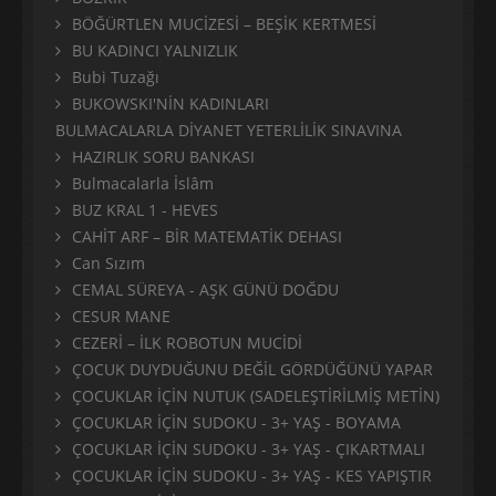
BÖĞÜRTLEN MUCİZESİ – BEŞİK KERTMESİ
BU KADINCI YALNIZLIK
Bubi Tuzağı
BUKOWSKI'NİN KADINLARI
BULMACALARLA DİYANET YETERLİLİK SINAVINA
HAZIRLIK SORU BANKASI
Bulmacalarla İslâm
BUZ KRAL 1 - HEVES
CAHİT ARF – BİR MATEMATİK DEHASI
Can Sızım
CEMAL SÜREYA - AŞK GÜNÜ DOĞDU
CESUR MANE
CEZERİ – İLK ROBOTUN MUCİDİ
ÇOCUK DUYDUĞUNU DEĞİL GÖRDÜĞÜNÜ YAPAR
ÇOCUKLAR İÇİN NUTUK (SADELEŞTİRİLMİŞ METİN)
ÇOCUKLAR İÇİN SUDOKU - 3+ YAŞ - BOYAMA
ÇOCUKLAR İÇİN SUDOKU - 3+ YAŞ - ÇIKARTMALI
ÇOCUKLAR İÇİN SUDOKU - 3+ YAŞ - KES YAPIŞTIR