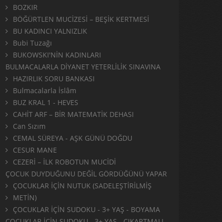
BOZKIR
BÖĞÜRTLEN MUCİZESİ – BEŞİK KERTMESİ
BU KADINCI YALNIZLIK
Bubi Tuzağı
BUKOWSKI'NİN KADINLARI
BULMACALARLA DİYANET YETERLİLİK SINAVINA
HAZIRLIK SORU BANKASI
Bulmacalarla İslâm
BUZ KRAL 1 - HEVES
CAHİT ARF – BİR MATEMATİK DEHASI
Can Sızım
CEMAL SÜREYA - AŞK GÜNÜ DOĞDU
CESUR MANE
CEZERİ – İLK ROBOTUN MUCİDİ
ÇOCUK DUYDUĞUNU DEĞİL GÖRDÜĞÜNÜ YAPAR
ÇOCUKLAR İÇİN NUTUK (SADELEŞTİRİLMİŞ
METİN)
ÇOCUKLAR İÇİN SUDOKU - 3+ YAŞ - BOYAMA
ÇOCUKLAR İÇİN SUDOKU - 3+ YAŞ - ÇIKARTMALI