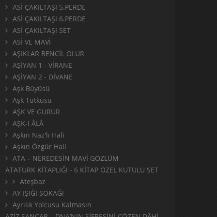
ASİ ÇAKILTAŞI 5.PERDE
ASİ ÇAKILTAŞI 6.PERDE
ASİ ÇAKILTAŞI SET
ASİ VE MAVİ
AŞIKLAR BENCİL OLUR
AŞİYAN 1 - VİRANE
AŞİYAN 2 - DİVANE
Aşk Büyüsü
Aşk Tutkusu
AŞK VE GURUR
AŞK-I ÂLÂ
Aşkın Naz'lı Hali
Aşkın Özgür Hali
ATA – NEREDESİN MAVİ GÖZLÜM
ATATÜRK KİTAPLIĞI - 6 KİTAP ÖZEL KUTULU SET
Ateşbaz
AY IŞIĞI SOKAĞI
Ayrılık Yolcusu Kalmasın
AZİZ SANCAR – DNA’NIN ŞİFRESİNİ ÇÖZEN DÂHİ