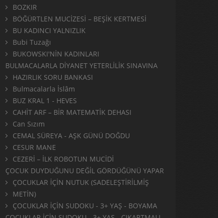
BOZKIR
BÖĞÜRTLEN MUCİZESİ – BEŞİK KERTMESİ
BU KADINCI YALNIZLIK
Bubi Tuzağı
BUKOWSKI'NİN KADINLARI
BULMACALARLA DİYANET YETERLİLİK SINAVINA
HAZIRLIK SORU BANKASI
Bulmacalarla İslâm
BUZ KRAL 1 - HEVES
CAHİT ARF – BİR MATEMATİK DEHASI
Can Sızım
CEMAL SÜREYA - AŞK GÜNÜ DOĞDU
CESUR MANE
CEZERİ – İLK ROBOTUN MUCİDİ
ÇOCUK DUYDUĞUNU DEĞİL GÖRDÜĞÜNÜ YAPAR
ÇOCUKLAR İÇİN NUTUK (SADELEŞTİRİLMİŞ
METİN)
ÇOCUKLAR İÇİN SUDOKU - 3+ YAŞ - BOYAMA
ÇOCUKLAR İÇİN SUDOKU - 3+ YAŞ - ÇIKARTMALI