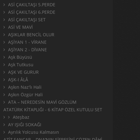
ASİ ÇAKILTAŞI 5.PERDE
ASİ ÇAKILTAŞI 6.PERDE
ASİ ÇAKILTAŞI SET
ASİ VE MAVİ
AŞIKLAR BENCİL OLUR
AŞİYAN 1 - VİRANE
AŞİYAN 2 - DİVANE
Aşk Büyüsü
Aşk Tutkusu
AŞK VE GURUR
AŞK-I ÂLÂ
Aşkın Naz'lı Hali
Aşkın Özgür Hali
ATA – NEREDESİN MAVİ GÖZLÜM
ATATÜRK KİTAPLIĞI - 6 KİTAP ÖZEL KUTULU SET
Ateşbaz
AY IŞIĞI SOKAĞI
Ayrılık Yolcusu Kalmasın
AZİZ SANCAR – DNA’NIN ŞİFRESİNİ ÇÖZEN DÂHİ