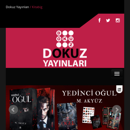
Dokuz Yayınları
/ Kitabig
Anasayfa
Kurumsal
Kitaplar
Yazarlar